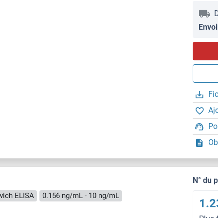
D
Envoi
Fi
Aj
Po
Ob
N° du 
wich ELISA
0.156 ng/mL - 10 ng/mL
1.2