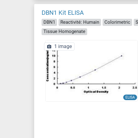
DBN1 Kit ELISA
DBN1
Reactivité: Humain
Colorimetric
S
Tissue Homogenate
1 image
ELISA