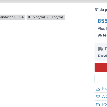
N° du 
andwich ELISA
0.15 ng/mL - 10 ng/mL
855
Plus 
96 te
D
Envoi
Fi
Aj
Po