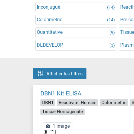
Inconjugué
Reacti
(14)
Colorimetric
Pre-co
(14)
Quantitative
Tissu
(9)
DLDEVELOP
Plasm
(3)
Afficher les filtres
DBN1 Kit ELISA
DBN1
Reactivité: Humain
Colorimetric
S
Tissue Homogenate
1 image