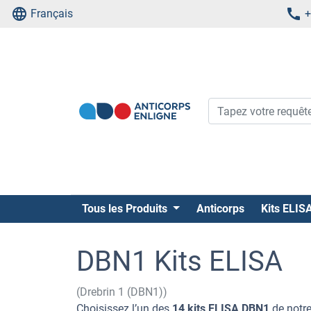
Français
+
Tous les Produits
Anticorps
Kits ELIS
DBN1 Kits ELISA
(Drebrin 1 (DBN1))
Choisissez l’un des
14 kits ELISA DBN1
de notr