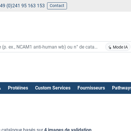
49 (0)241 95 163 153
Contact
Mode IA
A
Protéines
Custom Services
Fournisseurs
Pathway
e catalogue basés sur
4 images de validation
.