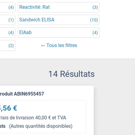
Reactivité: Rat
(4)
(3)
Sandwich ELISA
(1)
(10)
EIAab
(4)
(4)
Tous les filtres
(2)
14 Résultats
produit ABIN6955457
,56 €
frais de livraison 40,00 € et TVA
sts
(Autres quantités disponibles)