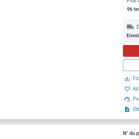
Plus 
96 te
D
Envoi
Fi
Aj
Po
Ob
N° du 