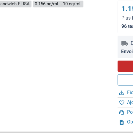
andwich ELISA
0.156 ng/mL - 10 ng/mL
1.1
Plus 
96 te
D
Envoi
Fi
Aj
Po
Ob