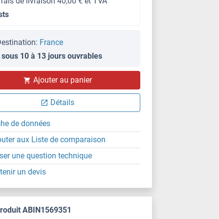
frais de livraison 40,00 € et TVA
sts
estination:
France
 sous 10 à 13 jours ouvrables
Ajouter au panier
Détails
che de données
outer aux Liste de comparaison
ser une question technique
tenir un devis
produit ABIN1569351