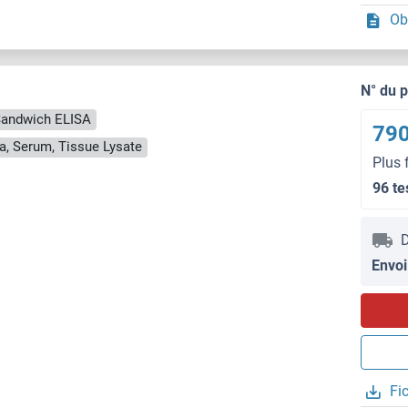
Ob
N° du 
andwich ELISA
790
a, Serum, Tissue Lysate
Plus 
96 te
D
Envoi
Fi