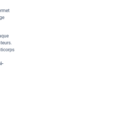
ermet
rge
haque
teurs.
ticorps
i-