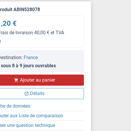
produit ABIN528078
,20 €
frais de livraison 40,00 € et TVA
g
estination:
France
 sous 8 à 9 jours ouvrables
IF
Ajouter au panier
Détails
che de données
outer aux Liste de comparaison
ser une question technique