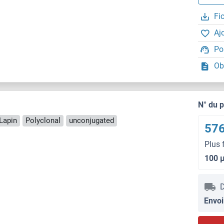
Fi
Aj
Po
Ob
N° du 
Lapin
Polyclonal
unconjugated
576
Plus 
100 
D
Envoi