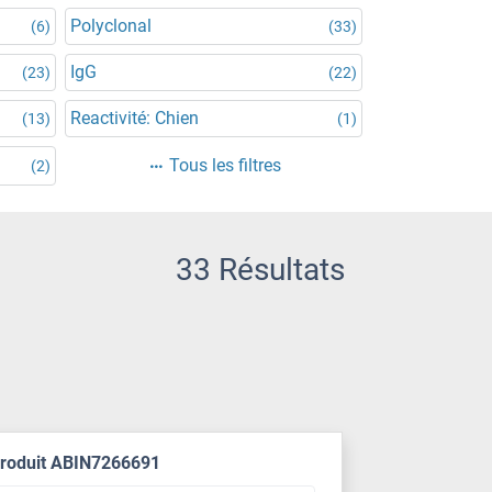
Polyclonal
(6)
(33)
IgG
(23)
(22)
Reactivité: Chien
(13)
(1)
Tous les filtres
(2)
33 Résultats
produit ABIN7266691