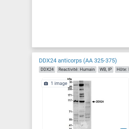
DDX24 anticorps (AA 325-375)
DDX24
Reactivité: Humain
WB, IP
Hôte: 
1 image