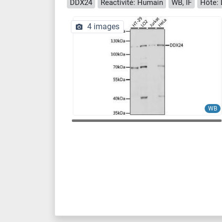
DDX24
Reactivité: Humain
WB, IF
Hôte: 
4 images
WB