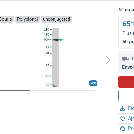
N° du 
Souris
Polyclonal
unconjugated
651
Plus 
50 μ
D
Envoi
WB
Fi
Aj
Po