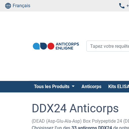
Français
+
Tous les Produits
Anticorps
Kits ELIS
DDX24 Anticorps
(DEAD (Asp-Glu-Ala-Asp) Box Polypeptide 24 (
Choisissez l’un des
33 anticorps DDX24
de notre