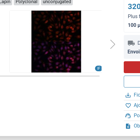
Lapin
Polyclonal
unconjugated
320
Plus 
100 
D
Envoi
IF
Fi
Aj
Po
Ob