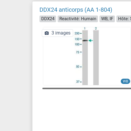
DDX24 anticorps (AA 1-804)
DDX24
Reactivité: Humain
WB, IF
Hôte: 
3 images
WB