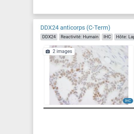
DDX24 anticorps (C-Term)
DDX24
Reactivité: Humain
IHC
Hôte: La
2 images
IHC