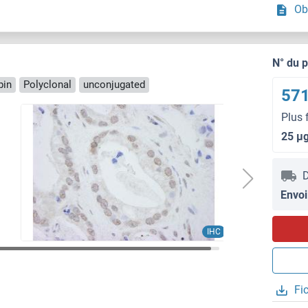
Ob
N° du 
pin
Polyclonal
unconjugated
571
Plus 
25 μ
D
Envoi
IHC
Fi