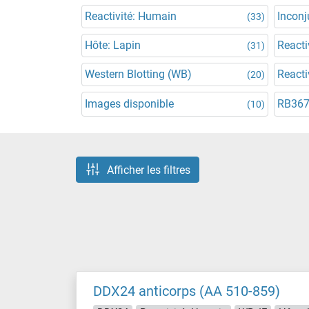
Reactivité: Humain
Incon
(33)
Hôte: Lapin
Reacti
(31)
Western Blotting (WB)
Reacti
(20)
Images disponible
RB36
(10)
Afficher les filtres
DDX24 anticorps (AA 510-859)