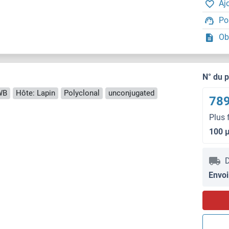
Aj
Po
Ob
N° du 
WB
Hôte: Lapin
Polyclonal
unconjugated
789
Plus 
100 
D
Envoi