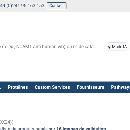
49 (0)241 95 163 153
Contact
Mode IA
A
Protéines
Custom Services
Fournisseurs
Pathway
DDX24))
 liste de produits basés sur
16 images de validation
.