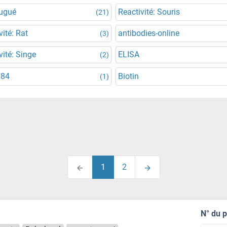
jugué
Reactivité: Souris
(21)
vité: Rat
antibodies-online
(3)
vité: Singe
ELISA
(2)
784
Biotin
(1)
1
2
N° du 