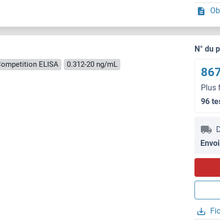
Ob
N° du 
ompetition ELISA
0.312-20 ng/mL
867
Plus 
96 te
D
Envoi
Fi