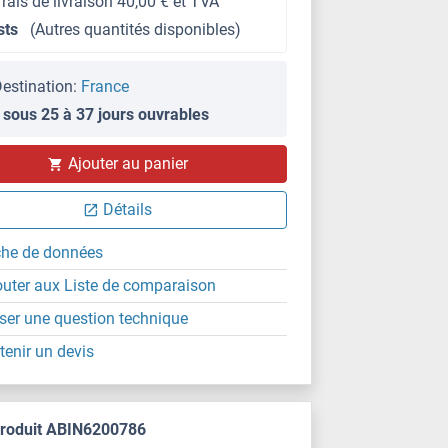
frais de livraison 40,00 € et TVA
sts
(Autres quantités disponibles)
estination:
France
 sous 25 à 37 jours ouvrables
Ajouter au panier
Détails
che de données
outer aux Liste de comparaison
ser une question technique
tenir un devis
produit ABIN6200786