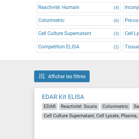
Reactivité: Humain
Incon
(4)
Colorimetric
Pre-co
(6)
Cell Culture Supernatant
Cell L
(3)
Competition ELISA
Tissue
(2)
Afficher les filtres
EDAR Kit ELISA
EDAR
Reactivité: Souris
Colorimetric
Sa
Cell Culture Supernatant, Cell Lysate, Plasma