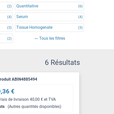
Quantitative
(2)
(6)
Serum
(4)
(4)
Tissue Homogenate
(3)
(3)
Tous les filtres
(2)
6 Résultats
produit ABIN4885494
,36 €
frais de livraison 40,00 € et TVA
sts
(Autres quantités disponibles)