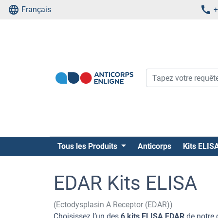
Français
+
Tous les Produits
Anticorps
Kits ELIS
EDAR Kits ELISA
(Ectodysplasin A Receptor (EDAR))
Choisissez l’un des
6 kits ELISA EDAR
de notre 