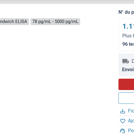
N° du 
ndwich ELISA
78 pg/mL - 5000 pg/mL
1.1
Plus 
96 te
D
Envoi
Fi
Aj
Po