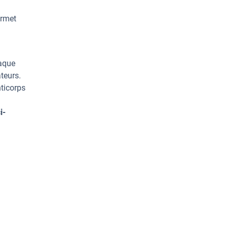
ermet
haque
teurs.
ticorps
i-