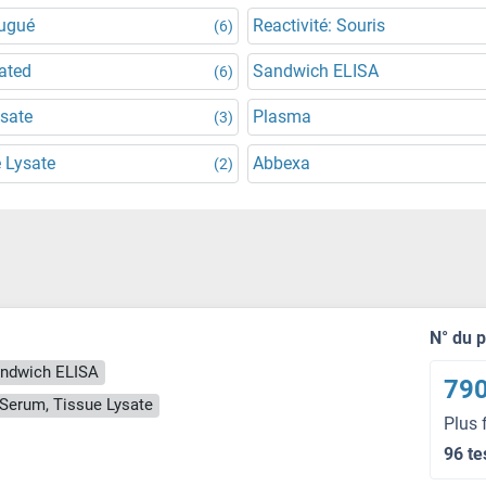
jugué
Reactivité: Souris
(6)
ated
Sandwich ELISA
(6)
ysate
Plasma
(3)
 Lysate
Abbexa
(2)
N° du 
ndwich ELISA
790
, Serum, Tissue Lysate
Plus 
96 te