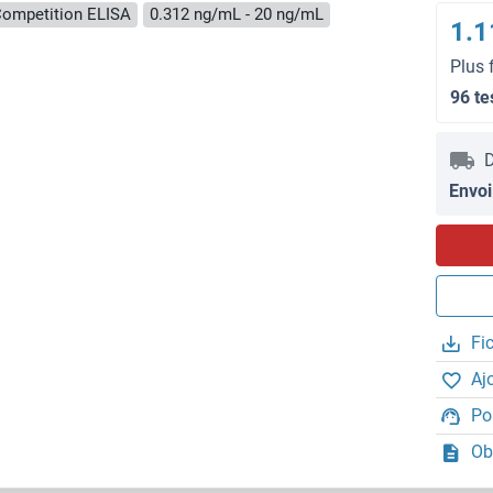
ompetition ELISA
0.312 ng/mL - 20 ng/mL
1.1
Plus 
96 te
D
Envoi
Fi
Aj
Po
Ob