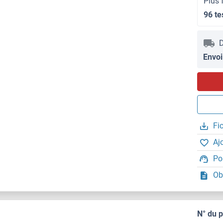
Plus 
96 te
D
Envoi
Fi
Aj
Po
Ob
N° du 