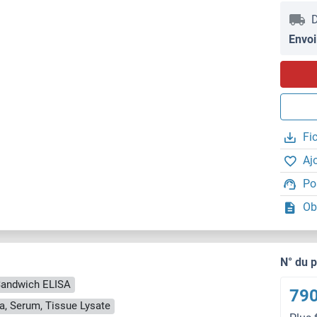
D
Envoi
Fi
Aj
Po
Ob
N° du 
andwich ELISA
790
a, Serum, Tissue Lysate