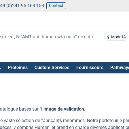
49 (0)241 95 163 153
Contact
Mode IA
A
Protéines
Custom Services
Fournisseurs
Pathway
catalogue basés sur
1 image de validation
.
e vaste sélection de fabricants renommés. Notre portefeuille pe
spèces, y compris Human, et prend en charge diverses applicatio