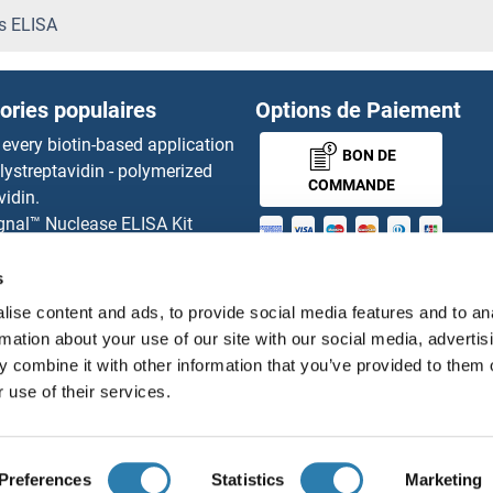
ECHDC1 Kits ELISA
s ELISA
ISA
ECHS1 Kits ELISA
ories populaires
Options de Paiement
ECM29 Kits ELISA
 every biotin-based application
BON DE
lystreptavidin - polymerized
ECSIT Kits ELISA
COMMANDE
vidin.
gnal™ Nuclease ELISA Kit
Ectodysplasin A Kits ELISA
 RFP Antibody
MONEY-BACK-
d Original products
s
Ectodysplasin A2 Receptor K
its
GUARANTEE
ise content and ads, to provide social media features and to an
ies online purchase process
Ectonucleotide Pyrophosphat
rmation about your use of our site with our social media, advertis
tributeurs
 combine it with other information that you’ve provided to them o
 use of their services.
EDAR Kits ELISA
Français
France
EDARADD Kits ELISA
Preferences
Statistics
Marketing