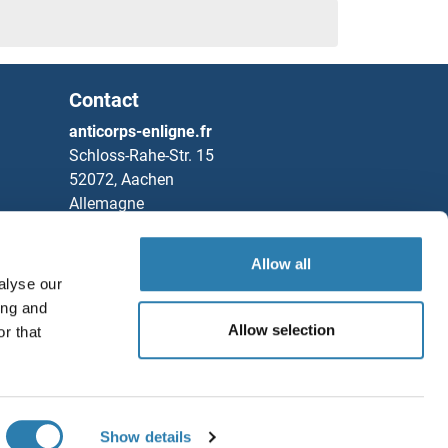
Contact
anticorps-enligne.fr
Schloss-Rahe-Str. 15
52072, Aachen
Allemagne
Tel
+49 (0)241 95 163 153
its ELISA
Allow all
Fax
+49 (0)241 95 163 155
alyse our
Partners
ase / phosphodiesterase 2 Kits ELISA
ing and
Allow selection
r that
Rockland Immunochemicals, Inc.
Sauvegarder / Partager
Chat with us!
Show details