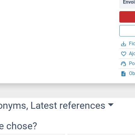
Envoi
Fi
Aj
Po
Ob
onyms, Latest references
re chose?