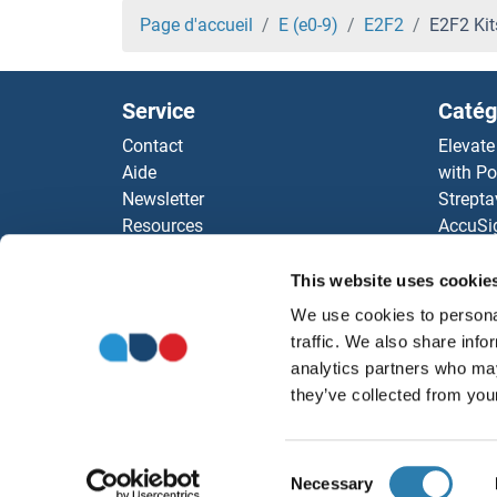
DYRK1A Kits ELISA
Page d'accueil
E (e0-9)
E2F2
E2F2 Kit
Dynein Regulatory Complex Subunit 1 Kits EL
Service
Catég
DYNC2H1 Kits ELISA
Contact
Elevate
Aide
with Po
DYNC1I2 Kits ELISA
Newsletter
Strepta
Resources
AccuSi
DYNC1I1 Kits ELISA
Top Antigen Products
Rabbit
Sitemap
Rocklan
This website uses cookie
DYNC1H1 Kits ELISA
ELISA K
We use cookies to personal
antibod
Dynamitin Kits ELISA
traffic. We also share info
Nos dis
analytics partners who may
they’ve collected from your
Dynamin 3 Kits ELISA
Dynamin 1-Like Kits ELISA
Consent
Necessary
Selection