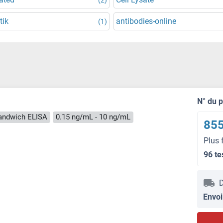
tik
antibodies-online
(1)
N° du 
andwich ELISA
0.15 ng/mL - 10 ng/mL
855
Plus 
96 te
D
Envoi