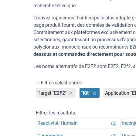
recherche telles que .
Trouvez rapidement l’anticorps le plus adapté gr
page produit fournit des données de validation dé
Contrairement aux plateformes exclusivement co
sélectionnés, garantissant un processus d’appro
polyclonaux, monoclonaux ou recombinants E2F2,
dessous et commandez directement pour souten
Les noms alternatifs de E2F2 sont E2F2, E2f2, s
Filtres sélectionnés
Target
"E2F2"
"Kit"
Application
"E
Filtrer les résultats:
Reactivité: Humain
Incon
(2)
Colorimetric
Pre-co
(2)