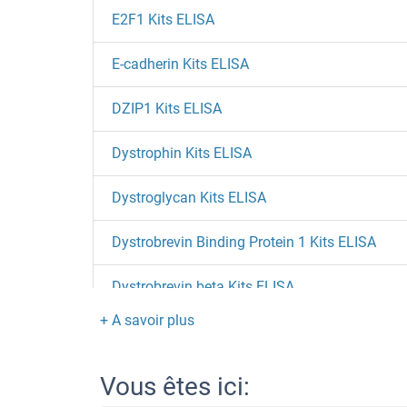
E2F1 Kits ELISA
E-cadherin Kits ELISA
DZIP1 Kits ELISA
Dystrophin Kits ELISA
Dystroglycan Kits ELISA
Dystrobrevin Binding Protein 1 Kits ELISA
Dystrobrevin beta Kits ELISA
Dystonin Kits ELISA
Dysferlin Kits ELISA
Vous êtes ici: