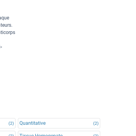
haque
teurs.
ticorps
-
Quantitative
(2)
(2)
Tissue Homogenate
(2)
(2)