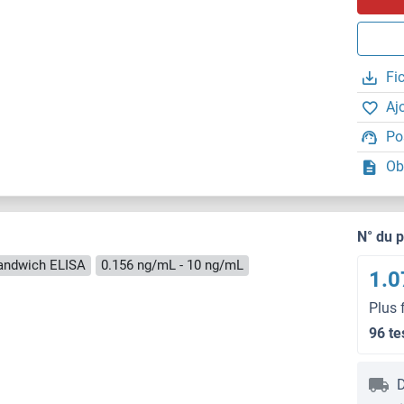
Fi
Aj
Po
Ob
N° du 
andwich ELISA
0.156 ng/mL - 10 ng/mL
1.0
Plus 
96 te
D