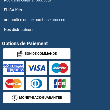
Rockland Original products
EHBP1 Anticorps
ELISA Kits
EHD1 Anticorps
antibodies online purchase process
Nos distributeurs
EHD2 Anticorps
EHD3 Anticorps
Options de Paiement
BON DE COMMANDE
EHD4 Anticorps
EHF Anticorps
EHHADH Anticorps
EHMT1 Anticorps
MONEY-BACK-GUARANTEE
EHMT2 Anticorps