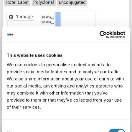
Hôte: Lapin
Polyclonal
unconjugated
1 image
This website uses cookies
We use cookies to personalise content and ads, to
provide social media features and to analyse our traffic.
We also share information about your use of our site with
our social media, advertising and analytics partners who
N° du produit ABIN6741730
may combine it with other information that you’ve
Fiche technique
Détails
provided to them or that they’ve collected from your use
of their services.
Consent
EGR3 anticorps (N-Term)