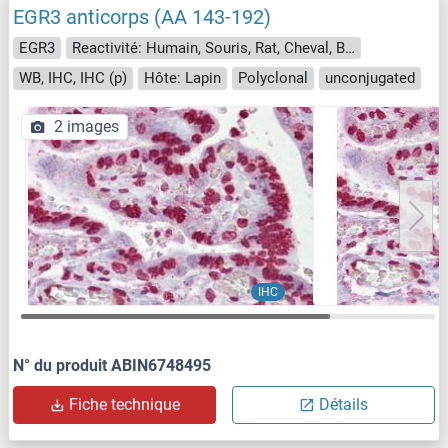
EGR3 anticorps (AA 143-192)
EGR3
Reactivité: Humain, Souris, Rat, Cheval, Boeuf (Vache), Chien, Cobaye, Porc, Singe, Roussette (Chauve-souris)
WB, IHC, IHC (p)
Hôte: Lapin
Polyclonal
unconjugated
2 images
IHC
N° du produit ABIN6748495
Fiche technique
Détails