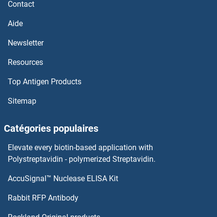
Contact
EFS Anticorps
Aide
EFR3A Anticorps
Newsletter
Resources
EFNB2A Anticorps
Top Antigen Products
EFNA4 Anticorps
Sitemap
EFHD2 Anticorps
Catégories populaires
EFHD1 Anticorps
Elevate every biotin-based application with
EFHC2 Anticorps
Polystreptavidin - polymerized Streptavidin.
AccuSignal™ Nuclease ELISA Kit
EFHC1 Anticorps
Rabbit RFP Antibody
EGR4 Anticorps