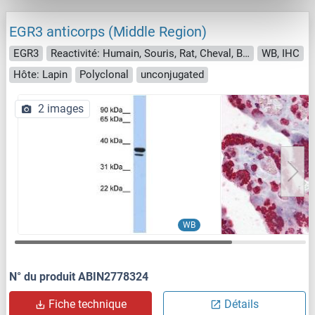
EGR3 anticorps (Middle Region)
EGR3
Reactivité: Humain, Souris, Rat, Cheval, Boeuf (Vache), Chien, Cobaye, Lapin
WB, IHC
Hôte: Lapin
Polyclonal
unconjugated
2 images
WB
N° du produit ABIN2778324
Fiche technique
Détails