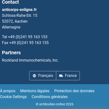
Contact
EI24 Anticorps
anticorps-enligne.fr
Schloss-Rahe-Str. 15
EID1 Anticorps
52072, Aachen
Allemagne
EID2 Anticorps
Tel
+49 (0)241 95 163 153
EID2B Anticorps
Fax
+49 (0)241 95 163 155
Partners
EID3 Anticorps
Rockland Immunochemicals, Inc.
EIF1 Anticorps
Français
France
EIF1AD Anticorps
EIF1AX Anticorps
À propos
Mentions légales
Protection des données
Cookie Settings
Conditions générales
EIF1AY Anticorps
© antibodies-online 2026