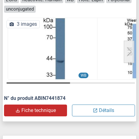
unconjugated
3 images
WB
N° du produit ABIN7441874
Fiche technique
Détails