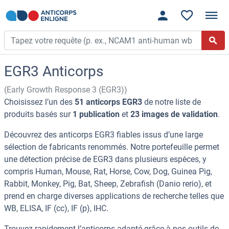
EGR3 Anticorps
(Early Growth Response 3 (EGR3))
Choisissez l’un des
51 anticorps EGR3
de notre liste de
produits basés sur
1 publication
et
23 images de validation
.
Découvrez des anticorps EGR3 fiables issus d’une large
sélection de fabricants renommés. Notre portefeuille permet
une détection précise de EGR3 dans plusieurs espèces, y
compris Human, Mouse, Rat, Horse, Cow, Dog, Guinea Pig,
Rabbit, Monkey, Pig, Bat, Sheep, Zebrafish (Danio rerio), et
prend en charge diverses applications de recherche telles que
WB, ELISA, IF (cc), IF (p), IHC.
Trouvez rapidement l’anticorps adapté grâce à nos outils de