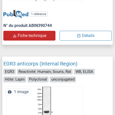
1 reference
N° du produit ABIN390744
Fiche technique
Détails
EGR3 anticorps (Internal Region)
EGR3
Reactivité: Humain, Souris, Rat
WB, ELISA
Hôte: Lapin
Polyclonal
unconjugated
1 image