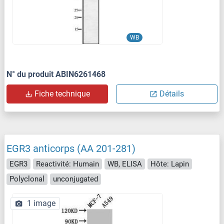
WB
N° du produit ABIN6261468
Fiche technique
Détails
EGR3 anticorps (AA 201-281)
EGR3
Reactivité: Humain
WB, ELISA
Hôte: Lapin
Polyclonal
unconjugated
1 image