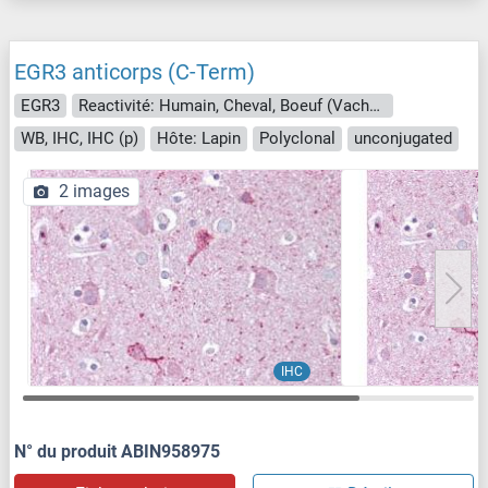
EGR3 anticorps (C-Term)
EGR3
Reactivité: Humain, Cheval, Boeuf (Vache), Chien, Cobaye, Lapin, Porc, Singe, Roussette (Chauve-souris)
WB, IHC, IHC (p)
Hôte: Lapin
Polyclonal
unconjugated
2 images
IHC
N° du produit ABIN958975