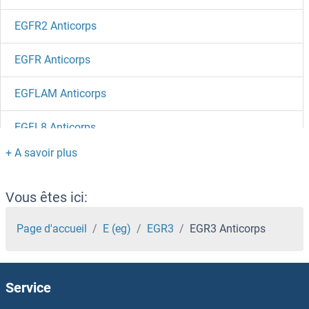
EGFR2 Anticorps
EGFR Anticorps
EGFLAM Anticorps
EGFL8 Anticorps
EGFL7 Anticorps
EGFL6 Anticorps
Vous êtes ici:
EGF Anticorps
Page d'accueil
E (eg)
EGR3
EGR3 Anticorps
EFTUD2 Anticorps
Service
EFTUD1 Anticorps