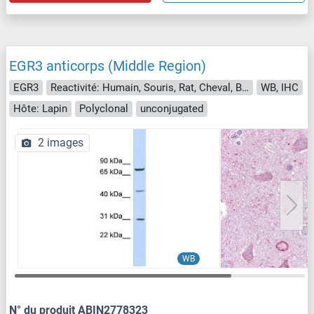
EGR3 anticorps (Middle Region)
EGR3
Reactivité: Humain, Souris, Rat, Cheval, Boeuf (Vache), Chien, Cobaye, Lapin, Mouton, Poisson zèbre (Danio rerio)
WB, IHC
Hôte: Lapin
Polyclonal
unconjugated
2 images
WB
N° du produit ABIN2778323