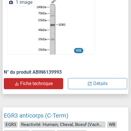
1 image
WB
N° du produit ABIN6139993
Fiche technique
Détails
EGR3 anticorps (C-Term)
EGR3
Reactivité: Humain, Cheval, Boeuf (Vache), Chien, Lapin, Porc, Singe
WB