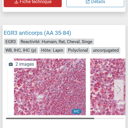
Fiche technique
Détails
EGR3 anticorps (AA 35-84)
EGR3
Reactivité: Humain, Rat, Cheval, Singe
WB, IHC, IHC (p)
Hôte: Lapin
Polyclonal
unconjugated
2 images
IHC