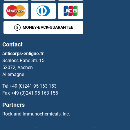
ERCC6L Anticorps
ERCC6L2 Anticorps
MONEY-BACK-GUARANTEE
ERCC8 Anticorps
Contact
ERF Anticorps
anticorps-enligne.fr
Schloss-Rahe-Str. 15
ERG Anticorps
52072, Aachen
Allemagne
ERGIC1 Anticorps
Tel
+49 (0)241 95 163 153
ERGIC2 Anticorps
Fax
+49 (0)241 95 163 155
Partners
ERGIC3 Anticorps
Rockland Immunochemicals, Inc.
ERH Anticorps