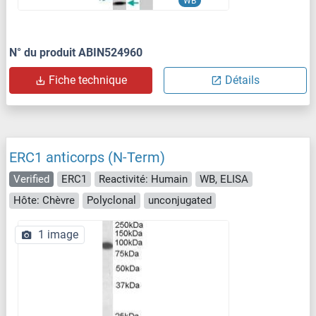
WB
N° du produit ABIN524960
Fiche technique
Détails
ERC1 anticorps (N-Term)
Verified
ERC1
Reactivité: Humain
WB, ELISA
Hôte: Chèvre
Polyclonal
unconjugated
1 image