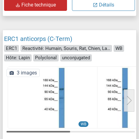
Fiche technique
Détails
ERC1 anticorps (C-Term)
ERC1
Reactivité: Humain, Souris, Rat, Chien, Lapin, Boeuf (Vache), Cobaye, Cheval, Poisson zèbre (Danio rerio)
WB
Hôte: Lapin
Polyclonal
unconjugated
3 images
WB