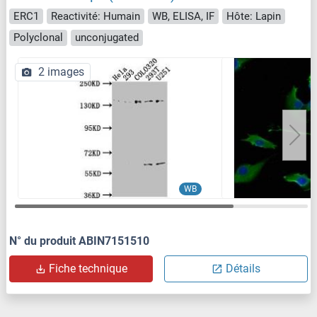
ERC1
Reactivité: Humain
WB, ELISA, IF
Hôte: Lapin
Polyclonal
unconjugated
2 images
WB
N° du produit ABIN7151510
Fiche technique
Détails