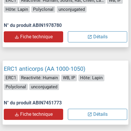
ERC1
Reactivité: Humain, Souris, Rat, Chien, Lapin, Boeuf (Vache), Xenopus laevis
WB, IP
Hôte: Lapin
Polyclonal
unconjugated
N° du produit ABIN1978780
Fiche technique
Détails
ERC1 anticorps (AA 1000-1050)
ERC1
Reactivité: Humain
WB, IP
Hôte: Lapin
Polyclonal
unconjugated
N° du produit ABIN7451773
Fiche technique
Détails