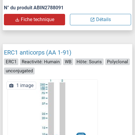
N° du produit ABIN2788091
Fiche technique
Détails
ERC1 anticorps (AA 1-91)
ERC1
Reactivité: Humain
WB
Hôte: Souris
Polyclonal
unconjugated
1 image