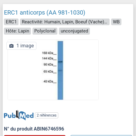
ERC1 anticorps (AA 981-1030)
ERC1
Reactivité: Humain, Lapin, Boeuf (Vache), Cobaye, Cheval, Poisson zèbre (Danio rerio), Singe, Porc, Xenopus laevis
WB
Hôte: Lapin
Polyclonal
unconjugated
1 image
2 références
N° du produit ABIN6746596