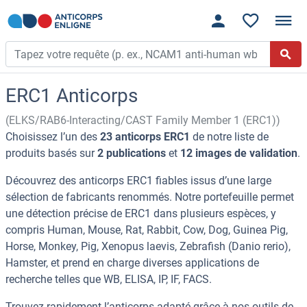
ERC1 Anticorps
(ELKS/RAB6-Interacting/CAST Family Member 1 (ERC1))
Choisissez l’un des
23 anticorps ERC1
de notre liste de
produits basés sur
2 publications
et
12 images de validation
.
Découvrez des anticorps ERC1 fiables issus d’une large
sélection de fabricants renommés. Notre portefeuille permet
une détection précise de ERC1 dans plusieurs espèces, y
compris Human, Mouse, Rat, Rabbit, Cow, Dog, Guinea Pig,
Horse, Monkey, Pig, Xenopus laevis, Zebrafish (Danio rerio),
Hamster, et prend en charge diverses applications de
recherche telles que WB, ELISA, IP, IF, FACS.
Trouvez rapidement l’anticorps adapté grâce à nos outils de