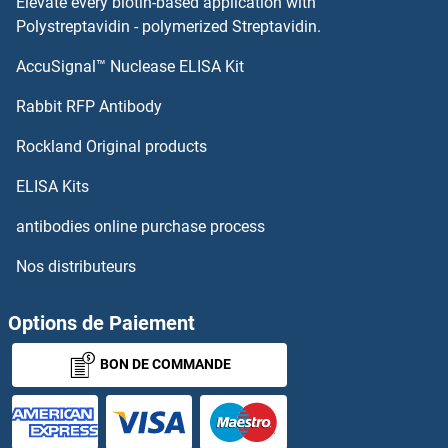
Elevate every biotin-based application with
EPS8-Like 3 Anticorps
Polystreptavidin - polymerized Streptavidin.
AccuSignal™ Nuclease ELISA Kit
EPS8-Like 2 Anticorps
Rabbit RFP Antibody
ERC2 Anticorps
Rockland Original products
ERCC1 Anticorps
ELISA Kits
ERCC2 Anticorps
antibodies online purchase process
Nos distributeurs
ERCC3 Anticorps
ERCC4 Anticorps
Options de Paiement
BON DE COMMANDE
ERCC5 Anticorps
ERCC6 Anticorps