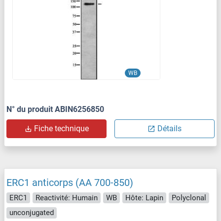
WB
N° du produit ABIN6256850
Fiche technique
Détails
ERC1 anticorps (AA 700-850)
ERC1
Reactivité: Humain
WB
Hôte: Lapin
Polyclonal
unconjugated