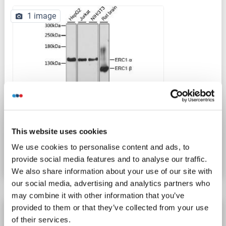
1 image
WB
This website uses cookies
N° du produit ABIN6140261
We use cookies to personalise content and ads, to
Fiche technique
Détails
provide social media features and to analyse our traffic.
We also share information about your use of our site with
our social media, advertising and analytics partners who
may combine it with other information that you’ve
provided to them or that they’ve collected from your use
ERC1 anticorps
of their services.