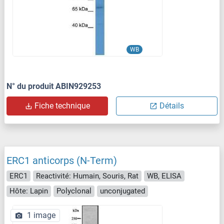
WB
N° du produit ABIN929253
Fiche technique
Détails
ERC1 anticorps (N-Term)
ERC1
Reactivité: Humain, Souris, Rat
WB, ELISA
Hôte: Lapin
Polyclonal
unconjugated
1 image