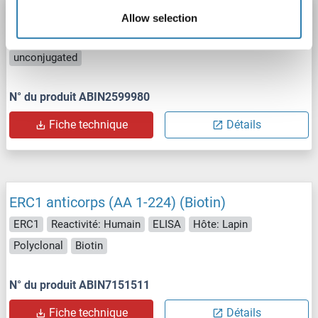
ERC1 anticorps (AA 1-91)
Allow selection
ERC1
Reactivité: Humain
WB
Hôte: Souris
Polyclonal
unconjugated
N° du produit ABIN2599980
Fiche technique
Détails
ERC1 anticorps (AA 1-224) (Biotin)
ERC1
Reactivité: Humain
ELISA
Hôte: Lapin
Polyclonal
Biotin
N° du produit ABIN7151511
Fiche technique
Détails