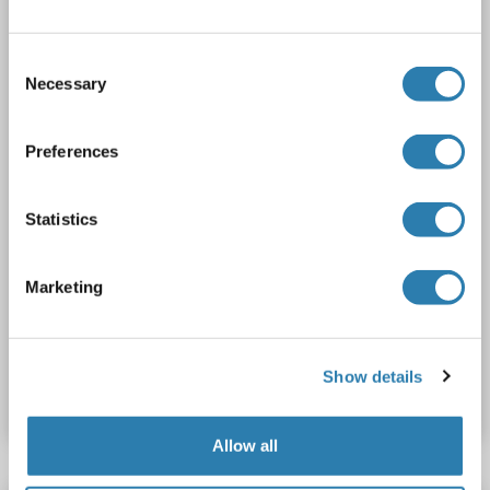
ERC1
Reactivité: Humain, Souris, Rat
WB
Hôte: Lapin
Polyclonal
unconjugated
Consent
Necessary
1 image
Selection
Preferences
Statistics
WB
Marketing
N° du produit ABIN7264815
Show details
Fiche technique
Détails
Allow all