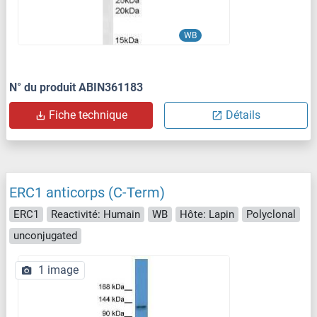
WB
N° du produit ABIN361183
Fiche technique
Détails
ERC1 anticorps (C-Term)
ERC1
Reactivité: Humain
WB
Hôte: Lapin
Polyclonal
unconjugated
1 image