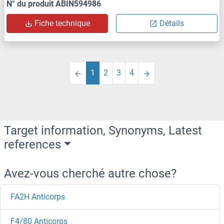
N° du produit ABIN594986
Fiche technique
Détails
1
2
3
4
Target information, Synonyms, Latest
references
Avez-vous cherché autre chose?
FA2H Anticorps
F4/80 Anticorps