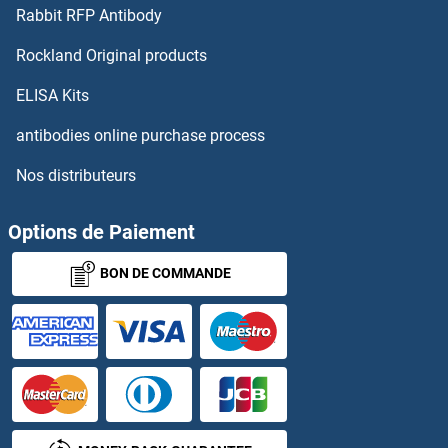
Rabbit RFP Antibody
FAAH2 Anticorps
Rockland Original products
FAAP24 Anticorps
ELISA Kits
FABP1 Anticorps
antibodies online purchase process
Nos distributeurs
FABP12 Anticorps
FABP2 Anticorps
Options de Paiement
BON DE COMMANDE
FABP3 Anticorps
FABP5 Anticorps
FABP6 Anticorps
FABP7 Anticorps