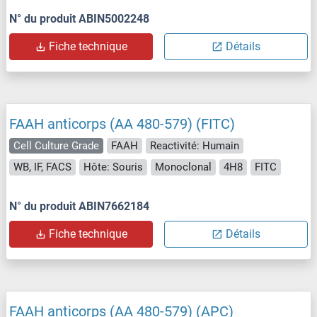
N° du produit ABIN5002248
Fiche technique
Détails
FAAH anticorps (AA 480-579) (FITC)
Cell Culture Grade
FAAH
Reactivité: Humain
WB, IF, FACS
Hôte: Souris
Monoclonal
4H8
FITC
N° du produit ABIN7662184
Fiche technique
Détails
FAAH anticorps (AA 480-579) (APC)