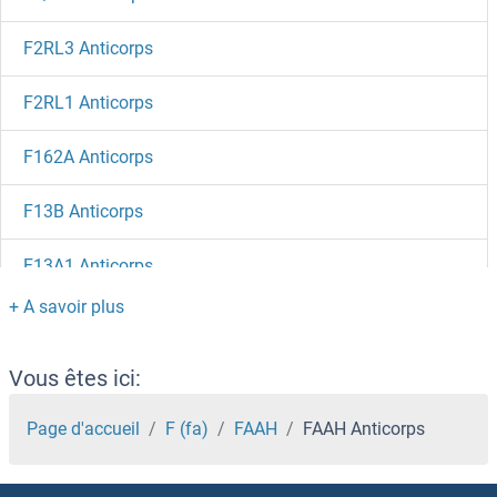
F2RL3 Anticorps
F2RL1 Anticorps
F162A Anticorps
F13B Anticorps
F13A1 Anticorps
F12 Anticorps
F11R Anticorps
Vous êtes ici:
F-Box Protein 5 Anticorps
Page d'accueil
F (fa)
FAAH
FAAH Anticorps
F-Box Protein 36 Anticorps