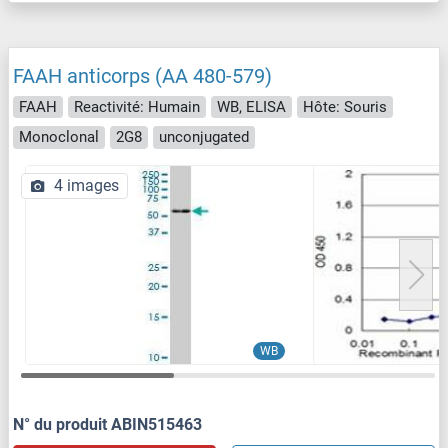
FAAH anticorps (AA 480-579)
FAAH
Reactivité: Humain
WB, ELISA
Hôte: Souris
Monoclonal
2G8
unconjugated
4 images
WB
N° du produit ABIN515463