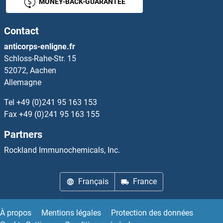
MONEY-BACK-GUARANTEE
FACT complex subunit SPT16 Anticorps
Contact
Factor 12 Heavy Chain Anticorps
anticorps-enligne.fr
Schloss-Rahe-Str. 15
Factor VII Anticorps
52072, Aachen
Allemagne
Factor VIII Anticorps
Tel
+49 (0)241 95 163 153
Factor Xa Anticorps
Fax
+49 (0)241 95 163 155
Partners
Factor XI Anticorps
Rockland Immunochemicals, Inc.
Factor XIII Anticorps
Français
France
FADD Anticorps
FADS1 Anticorps
À propos
Mentions légales
Protection des données