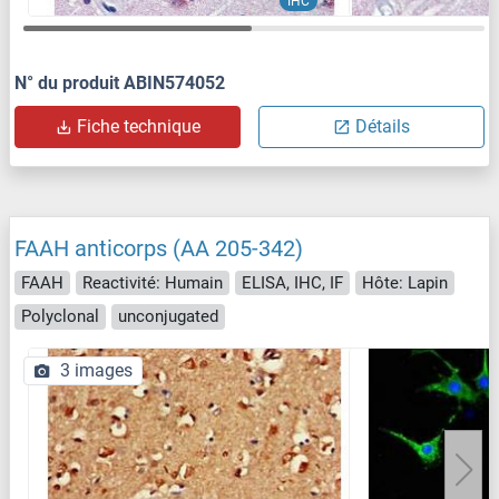
IHC
N° du produit ABIN574052
Fiche technique
Détails
FAAH anticorps (AA 205-342)
FAAH
Reactivité: Humain
ELISA, IHC, IF
Hôte: Lapin
Polyclonal
unconjugated
3 images