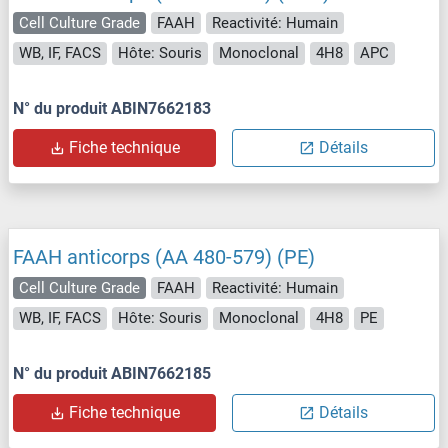
Cell Culture Grade
FAAH
Reactivité: Humain
WB, IF, FACS
Hôte: Souris
Monoclonal
4H8
APC
N° du produit ABIN7662183
Fiche technique
Détails
FAAH anticorps (AA 480-579) (PE)
Cell Culture Grade
FAAH
Reactivité: Humain
WB, IF, FACS
Hôte: Souris
Monoclonal
4H8
PE
N° du produit ABIN7662185
Fiche technique
Détails