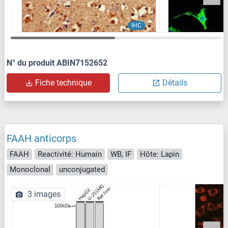
IHC
N° du produit ABIN7152652
Fiche technique
Détails
FAAH anticorps
FAAH
Reactivité: Humain
WB, IF
Hôte: Lapin
Monoclonal
unconjugated
3 images