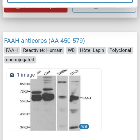
Fiche technique
Détails
FAAH anticorps (AA 450-579)
FAAH
Reactivité: Humain
WB
Hôte: Lapin
Polyclonal
unconjugated
1 image
WB