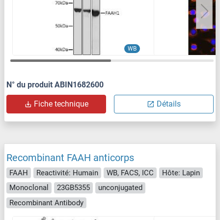
WB
N° du produit ABIN1682600
Fiche technique
Détails
Recombinant FAAH anticorps
FAAH
Reactivité: Humain
WB, FACS, ICC
Hôte: Lapin
Monoclonal
23GB5355
unconjugated
Recombinant Antibody