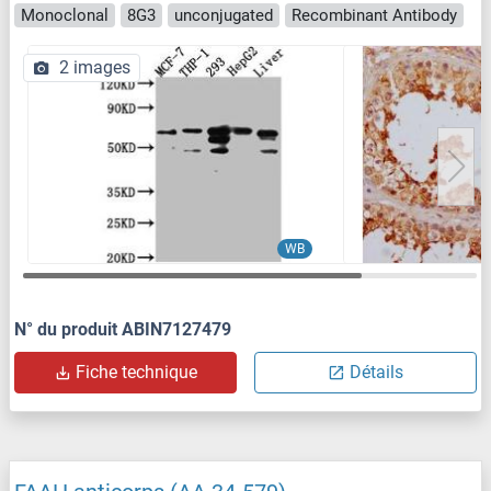
Monoclonal
8G3
unconjugated
Recombinant Antibody
2 images
WB
N° du produit ABIN7127479
Fiche technique
Détails