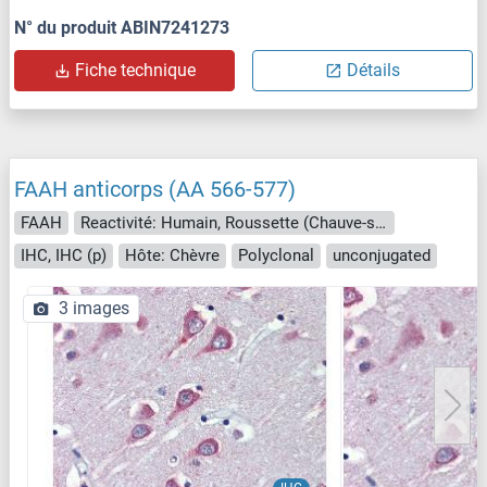
N° du produit ABIN7241273
Fiche technique
Détails
FAAH anticorps (AA 566-577)
FAAH
Reactivité: Humain, Roussette (Chauve-souris), Singe
IHC, IHC (p)
Hôte: Chèvre
Polyclonal
unconjugated
3 images