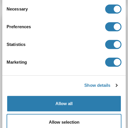
Consent
Necessary
Selection
FAAH anticorps (AA 480-579)
Preferences
FAAH
Reactivité: Humain
WB, ELISA
Hôte: Souris
Polyclonal
unconjugated
Statistics
1 image
Marketing
Show details
WB
Allow all
Allow selection
N° du produit ABIN560831