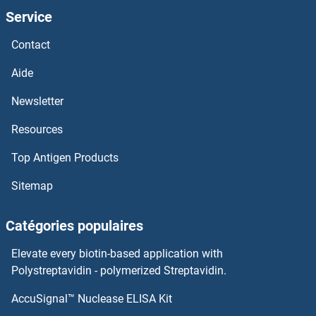
Service
F-Box Protein 31 Anticorps
Contact
F-Box Protein 3 Anticorps
Aide
F-Box Protein 11 Anticorps
Newsletter
Resources
F-Box and Leucine-Rich Repeat Protein 19 Anticorps
Top Antigen Products
F-Box and Leucine-Rich Repeat Protein 17 Anticorps
Sitemap
Ezrin Anticorps
Catégories populaires
EZH1 Anticorps
Elevate every biotin-based application with
EYS Anticorps
Polystreptavidin - polymerized Streptavidin.
AccuSignal™ Nuclease ELISA Kit
EYA4 Anticorps