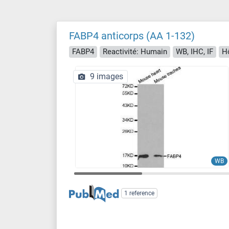
FABP4 anticorps (AA 1-132)
FABP4
Reactivité: Humain
WB, IHC, IF
Hô
9 images
WB
1 reference