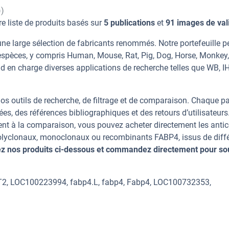
))
e liste de produits basés sur
5 publications
et
91 images de val
ne large sélection de fabricants renommés. Notre portefeuille 
espèces, y compris Human, Mouse, Rat, Pig, Dog, Horse, Monkey
nd en charge diverses applications de recherche telles que WB, I
os outils de recherche, de filtrage et de comparaison. Chaque p
ées, des références bibliographiques et des retours d’utilisateurs
nt à la comparaison, vous pouvez acheter directement les anti
 polyclonaux, monoclonaux ou recombinants FABP4, issus de diff
z nos produits ci-dessous et commandez directement pour so
T2, LOC100223994, fabp4.L, fabp4, Fabp4, LOC100732353,