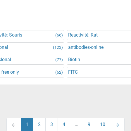
vité: Souris
Reactivité: Rat
(66)
onal
antibodies-online
(123)
lonal
Biotin
(77)
 free only
FITC
(62)
1
2
3
4
…
9
10