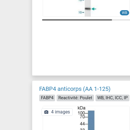
WB
FABP4 anticorps (AA 1-125)
FABP4
Reactivité: Poulet
WB, IHC, ICC, IP
4 images