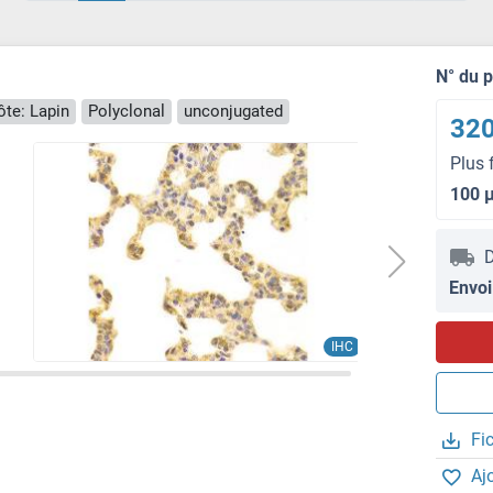
N° du 
te: Lapin
Polyclonal
unconjugated
320
Plus 
100 
D
Envoi
IHC
Fi
Aj