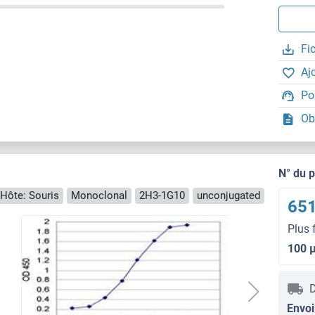
Fi
Aj
Po
Ob
N° du 
Hôte: Souris
Monoclonal
2H3-1G10
unconjugated
651
Plus 
100 
D
Envoi