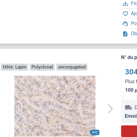
Fi
Aj
Po
Ob
N° du 
Hôte: Lapin
Polyclonal
unconjugated
304
Plus 
100 
D
Envoi
IHC