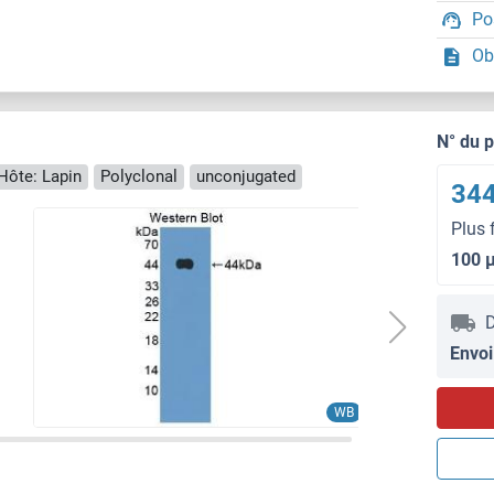
Po
Ob
N° du 
Hôte: Lapin
Polyclonal
unconjugated
344
Plus 
100 
D
Envoi
IHC
WB