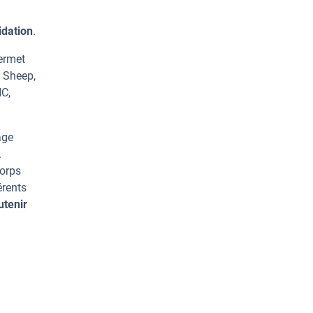
idation
.
permet
, Sheep,
HC,
age
.
corps
érents
utenir