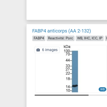
FABP4 anticorps (AA 2-132)
FABP4
Reactivité: Porc
WB, IHC, ICC, IP
6 images
WB