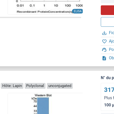
ELISA
Fi
Aj
Po
Ob
N° du 
Hôte: Lapin
Polyclonal
unconjugated
317
Plus 
100 