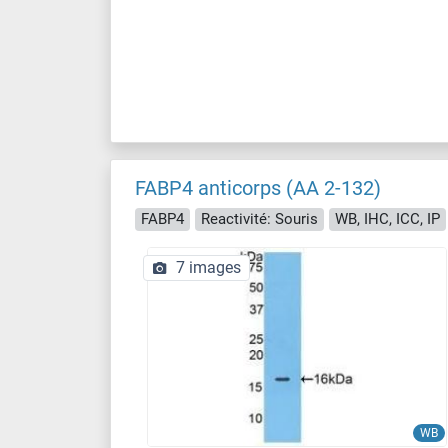
FABP4 anticorps (AA 2-132)
FABP4
Reactivité: Souris
WB, IHC, ICC, IP
7 images
WB