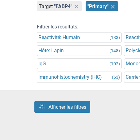
Target
"FABP4"
"Primary"
Filtrer les résultats:
Reactivité: Humain
Reacti
(183)
Hôte: Lapin
Polycl
(148)
IgG
Monoc
(102)
Immunohistochemistry (IHC)
Carrier
(63)
Afficher les filtres