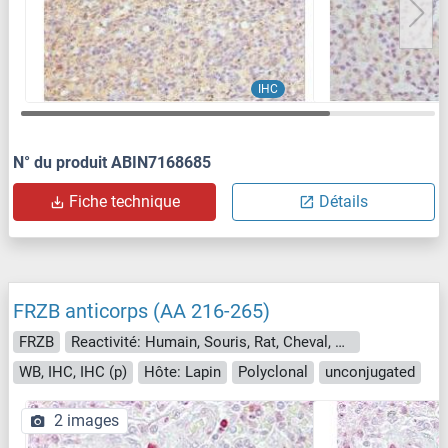
IHC
N° du produit ABIN7168685
Fiche technique
Détails
FRZB anticorps (AA 216-265)
FRZB
Reactivité: Humain, Souris, Rat, Cheval, Chien, Roussette (Chauve-souris), Singe, Hamster
WB, IHC, IHC (p)
Hôte: Lapin
Polyclonal
unconjugated
2 images