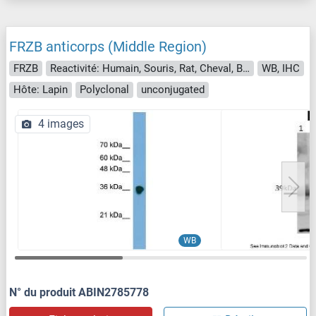
FRZB anticorps (Middle Region)
FRZB
Reactivité: Humain, Souris, Rat, Cheval, Boeuf (Vache), Chien, Cobaye, Lapin, Poisson zèbre (Danio rerio)
WB, IHC
Hôte: Lapin
Polyclonal
unconjugated
4 images
WB
N° du produit ABIN2785778