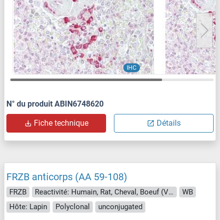
IHC
N° du produit ABIN6748620
Fiche technique
Détails
FRZB anticorps (AA 59-108)
FRZB
Reactivité: Humain, Rat, Cheval, Boeuf (Vache), Cobaye, Lapin, Roussette (Chauve-souris), Singe, Porc, Xenopus laevis
WB
Hôte: Lapin
Polyclonal
unconjugated