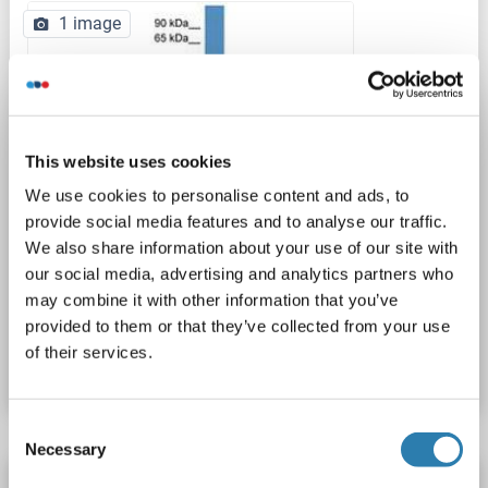
1 image
This website uses cookies
We use cookies to personalise content and ads, to
provide social media features and to analyse our traffic.
We also share information about your use of our site with
our social media, advertising and analytics partners who
4 références
may combine it with other information that you’ve
N° du produit ABIN6746384
provided to them or that they’ve collected from your use
of their services.
Fiche technique
Détails
Consent
Necessary
Selection
FRZB anticorps (N-Term)