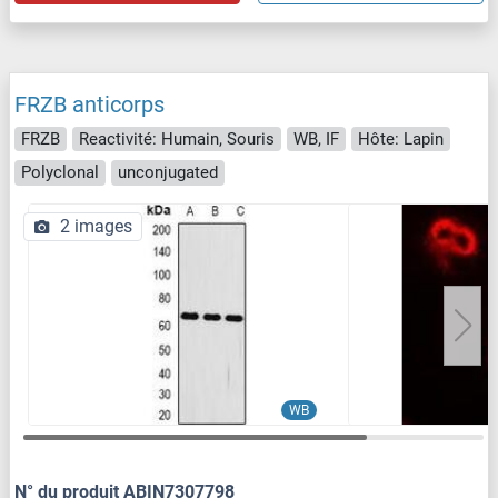
FRZB anticorps
FRZB
Reactivité: Humain, Souris
WB, IF
Hôte: Lapin
Polyclonal
unconjugated
2 images
WB
N° du produit ABIN7307798