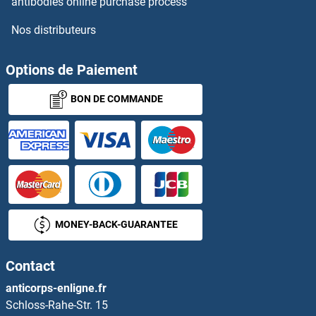
antibodies online purchase process
Nos distributeurs
FSD1L Anticorps
FSD2 Anticorps
Options de Paiement
BON DE COMMANDE
FSH Anticorps
FSHB Anticorps
FSHR Anticorps
FSIP1 Anticorps
MONEY-BACK-GUARANTEE
FSTL1 Anticorps
Contact
FSTL3 Anticorps
anticorps-enligne.fr
Schloss-Rahe-Str. 15
FSTL5 Anticorps