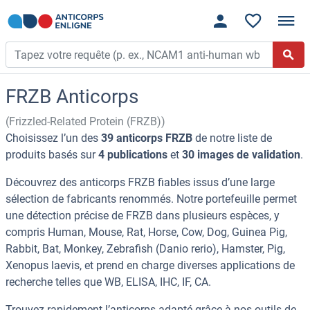
FRZB Anticorps
(Frizzled-Related Protein (FRZB))
Choisissez l’un des
39 anticorps FRZB
de notre liste de
produits basés sur
4 publications
et
30 images de validation
.
Découvrez des anticorps FRZB fiables issus d’une large
sélection de fabricants renommés. Notre portefeuille permet
une détection précise de FRZB dans plusieurs espèces, y
compris Human, Mouse, Rat, Horse, Cow, Dog, Guinea Pig,
Rabbit, Bat, Monkey, Zebrafish (Danio rerio), Hamster, Pig,
Xenopus laevis, et prend en charge diverses applications de
recherche telles que WB, ELISA, IHC, IF, CA.
Trouvez rapidement l’anticorps adapté grâce à nos outils de