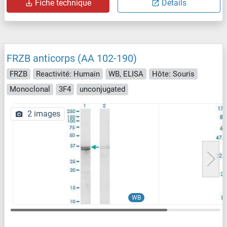
Fiche technique
Détails
FRZB anticorps (AA 102-190)
FRZB
Reactivité: Humain
WB, ELISA
Hôte: Souris
Monoclonal
3F4
unconjugated
2 images
WB