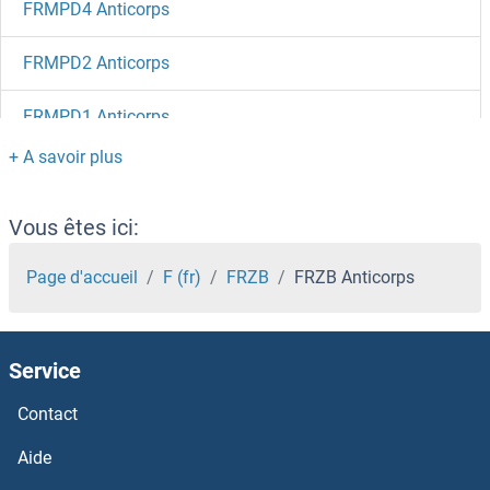
FRMPD4 Anticorps
FRMPD2 Anticorps
FRMPD1 Anticorps
FRMD8 Anticorps
FRMD7 Anticorps
Vous êtes ici:
FRMD6 Anticorps
Page d'accueil
F (fr)
FRZB
FRZB Anticorps
FRMD4B Anticorps
Service
FRMD3 Anticorps
Contact
FRK Anticorps
Aide