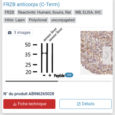
FRZB anticorps (C-Term)
FRZB
Reactivité: Humain, Souris, Rat
WB, ELISA, IHC
Hôte: Lapin
Polyclonal
unconjugated
3 images
WB
N° du produit ABIN6265028
Fiche technique
Détails