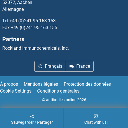
52072, Aachen
Allemagne
FTCD Anticorps
Tel
+49 (0)241 95 163 153
FTH1 Anticorps
Fax
+49 (0)241 95 163 155
Partners
FTHL17 Anticorps
Rockland Immunochemicals, Inc.
FTL Anticorps
Français
France
FTO Anticorps
FTSJ1 Anticorps
À propos
Mentions légales
Protection des données
Cookie Settings
Conditions générales
FTSJ2 Anticorps
© antibodies-online 2026
FTSJ3 Anticorps
Sauvegarder / Partager
Chat with us!