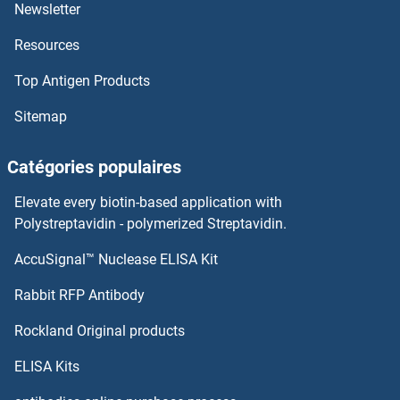
Frizzled Family Receptor 8 Anticorps
Newsletter
Resources
Frizzled Family Receptor 10 Anticorps
Top Antigen Products
FRG1 Anticorps
Sitemap
FREM2 Anticorps
Catégories populaires
FREM1 Anticorps
Elevate every biotin-based application with
Free PSA Anticorps
Polystreptavidin - polymerized Streptavidin.
AccuSignal™ Nuclease ELISA Kit
Frataxin Anticorps
Rabbit RFP Antibody
FSBP Anticorps
Rockland Original products
FSCB Anticorps
ELISA Kits
FSD1 Anticorps