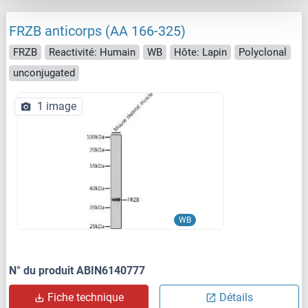
FRZB anticorps (AA 166-325)
FRZB
Reactivité: Humain
WB
Hôte: Lapin
Polyclonal
unconjugated
1 image
WB
N° du produit ABIN6140777
Fiche technique
Détails