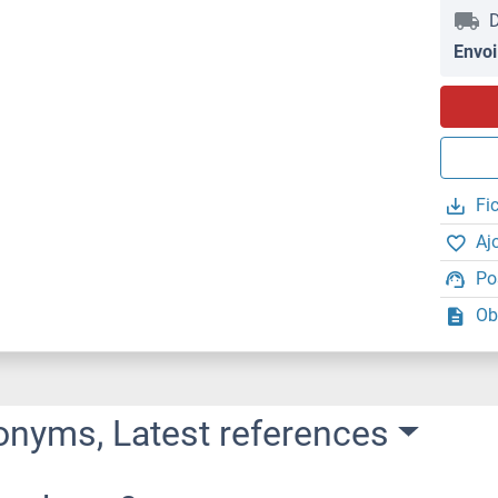
D
Envoi
Fi
Aj
Po
Ob
onyms, Latest references