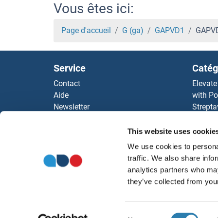
GALNT10 Kits ELISA
Vous êtes ici:
GALNS Kits ELISA
Page d'accueil
G (ga)
GAPVD1
GAPVD
GALM Kits ELISA
Service
Catég
GALK2 Kits ELISA
Contact
Elevate
Aide
with Po
GALK1 Kits ELISA
Newsletter
Strepta
Resources
AccuSi
Galectin 3 Kits ELISA
Top Antigen Products
Rabbit
This website uses cookie
Sitemap
Rocklan
Galectin 10 Kits ELISA
We use cookies to personal
ELISA K
traffic. We also share info
antibod
GALE Kits ELISA
analytics partners who may
Nos dis
they’ve collected from your
Galanin Receptor 1 Kits ELISA
Consent
Galanin Kits ELISA