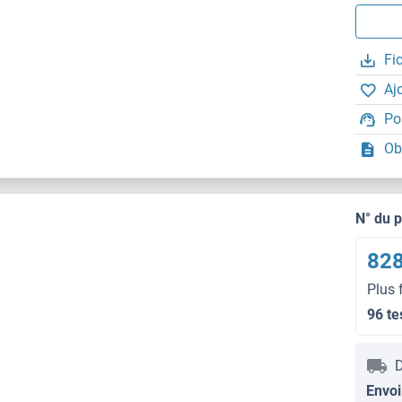
Fi
Aj
Po
Ob
N° du 
828
Plus 
96 te
D
Envoi