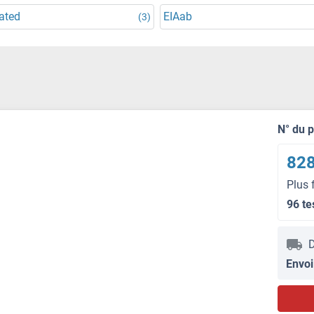
ated
EIAab
(3)
N° du 
828
Plus 
96 te
D
Envoi