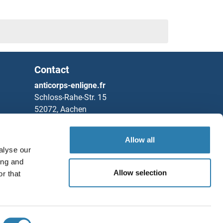
in Transcription Factor 1) Kits ELISA
 ELISA
 ELISA
Contact
 ELISA
anticorps-enligne.fr
Schloss-Rahe-Str. 15
52072, Aachen
Allemagne
Allow all
Tel
+49 (0)241 95 163 153
alyse our
Fax
+49 (0)241 95 163 155
ing and
Partners
Allow selection
r that
Sauvegarder / Partager
Rockland Immunochemicals, Inc.
Chat with us!