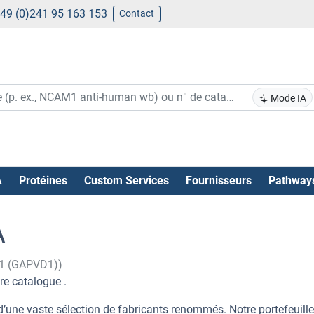
49 (0)241 95 163 153
Contact
Mode IA
A
Protéines
Custom Services
Fournisseurs
Pathway
A
 1 (GAPVD1))
re catalogue .
’une vaste sélection de fabricants renommés. Notre portefeuill