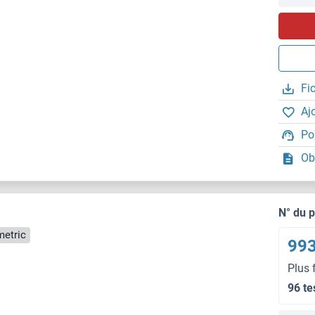
Fi
Aj
Po
Ob
N° du 
metric
993
Plus 
96 te