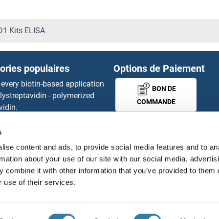
GATA Binding Protein 1 (Glob
GATA Binding Protein 2 Kits
1 Kits ELISA
GATA Binding Protein 5 Kits
ories populaires
Options de Paiement
GATA Binding Protein 6 Kits
 every biotin-based application
BON DE
lystreptavidin - polymerized
GATA3 Kits ELISA
COMMANDE
vidin.
gnal™ Nuclease ELISA Kit
GATA4 Kits ELISA
 RFP Antibody
s
MONEY-BACK-
d Original products
GATM Kits ELISA
ise content and ads, to provide social media features and to an
its
GUARANTEE
rmation about your use of our site with our social media, advertis
ies online purchase process
GBA Kits ELISA
 combine it with other information that you’ve provided to them o
tributeurs
 use of their services.
GBA3 Kits ELISA
Français
France
GBE1 Kits ELISA