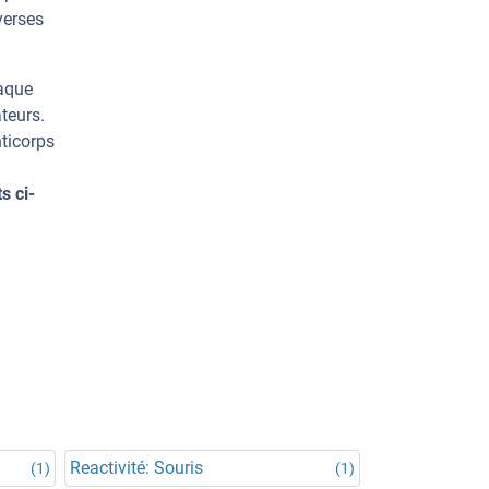
verses
haque
teurs.
ticorps
s ci-
Reactivité: Souris
(1)
(1)