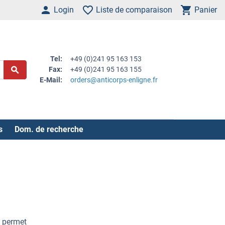
Login
Liste de comparaison
Panier
Tel:
+49 (0)241 95 163 153
Fax:
+49 (0)241 95 163 155
E-Mail:
orders@anticorps-enligne.fr
s
Dom. de recherche
e permet