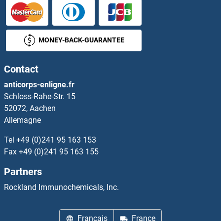
Gastrin-Releasing Peptide Kits ELISA
Gastrokine 1 Kits ELISA
MONEY-BACK-GUARANTEE
Gastrokine 2 Kits ELISA
Contact
GATA Binding Protein 1 (Globin Transcription Factor 1) Kits ELISA
anticorps-enligne.fr
Schloss-Rahe-Str. 15
GATA Binding Protein 2 Kits ELISA
52072, Aachen
Allemagne
GATA Binding Protein 5 Kits ELISA
Tel
+49 (0)241 95 163 153
GATA Binding Protein 6 Kits ELISA
Fax
+49 (0)241 95 163 155
Partners
GATA3 Kits ELISA
Rockland Immunochemicals, Inc.
GATA4 Kits ELISA
Français
France
GATM Kits ELISA