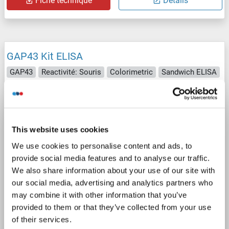
Fiche technique
Détails
GAP43 Kit ELISA
GAP43
Reactivité: Souris
Colorimetric
Sandwich ELISA
0.15 ng/mL - 10 ng/mL
Cell Lysate, Tissue Homogenate
1 image
This website uses cookies
We use cookies to personalise content and ads, to
provide social media features and to analyse our traffic.
We also share information about your use of our site with
our social media, advertising and analytics partners who
may combine it with other information that you’ve
ELISA
provided to them or that they’ve collected from your use
of their services.