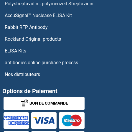
GAL Kits ELISA
Polystreptavidin - polymerized Streptavidin.
AccuSignal™ Nuclease ELISA Kit
GAK Kits ELISA
Rabbit RFP Antibody
GAPT Kits ELISA
Rockland Original products
GAPVD1 Kits ELISA
ELISA Kits
GAR1 Kits ELISA
antibodies online purchase process
Nos distributeurs
GARS Kits ELISA
GAS6 Kits ELISA
Options de Paiement
BON DE COMMANDE
Gastric Inhibitory Polypeptide Kits ELISA
Gastrin Kits ELISA