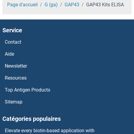
GALK2 Kits ELISA
Page d'accueil
G (ga)
GAP43
GAP43 Kits ELISA
GALK1 Kits ELISA
Service
Galectin 3 Kits ELISA
Contact
Galectin 10 Kits ELISA
Aide
GALE Kits ELISA
Newsletter
Resources
Galanin Receptor 1 Kits ELISA
Top Antigen Products
Galanin Kits ELISA
Sitemap
Galactosylceramidase Kits ELISA
Catégories populaires
GAL4 Kits ELISA
Elevate every biotin-based application with