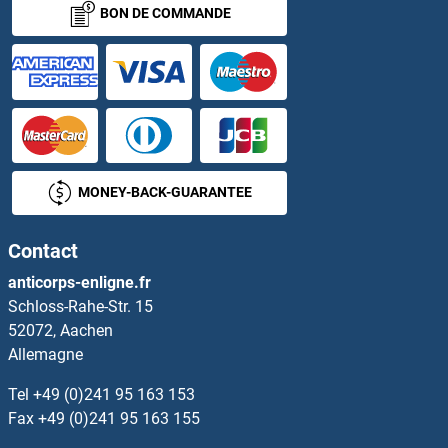
BON DE COMMANDE
Gelsolin Kits ELISA
GEM Kits ELISA
GEMC1 Kits ELISA
Geminin Kits ELISA
MONEY-BACK-GUARANTEE
GFAP Kits ELISA
Contact
GFER Kits ELISA
anticorps-enligne.fr
Schloss-Rahe-Str. 15
GFM1 Kits ELISA
52072, Aachen
Allemagne
GFM2 Kits ELISA
Tel
+49 (0)241 95 163 153
GFOD2 Kits ELISA
Fax
+49 (0)241 95 163 155