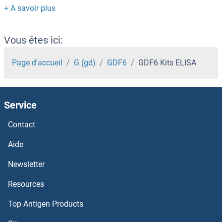
GDE1 Kits ELISA
GDA Kits ELISA
Vous êtes ici:
GCP2 Kits ELISA
Page d'accueil
G (gd)
GDF6
GDF6 Kits ELISA
GCNT7 Kits ELISA
Service
GCNT3 Kits ELISA
Contact
GCNT1 Kits ELISA
Aide
GCLM Kits ELISA
Newsletter
Resources
GCLC Kits ELISA
Top Antigen Products
GCKR Kits ELISA