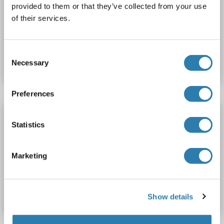
provided to them or that they’ve collected from your use
Cell Culture Supernatant, Plasma, Serum, Tissue Homogenate
of their services.
N° du produit ABIN512520
Consent
Fiche technique
Détails
Necessary
Selection
Preferences
GDF6 Kit ELISA
Statistics
GDF6
Reactivité: Rat
Colorimetric
Competition ELISA
2.5-50 ng/mL
Cell Culture Supernatant, Plasma, Serum, Tissue Homogenate
Marketing
N° du produit ABIN771851
Fiche technique
Détails
Show details