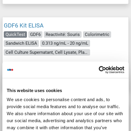
GDF6 Kit ELISA
QuickTest
GDF6
Reactivité: Souris
Colorimetric
Sandwich ELISA
0.313 ng/mL - 20 ng/mL
Cell Culture Supernatant, Cell Lysate, Plasma, Serum, Tissue Lysate
N° du produit ABIN7671507
Fiche technique
Détails
This website uses cookies
We use cookies to personalise content and ads, to
provide social media features and to analyse our traffic.
GDF6 Kit ELISA
We also share information about your use of our site with
our social media, advertising and analytics partners who
GDF6
Reactivité: Humain
Colorimetric
may combine it with other information that you’ve
Competition ELISA
2.5-50 ng/mL