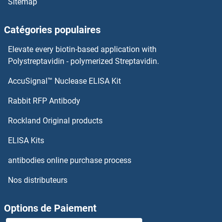
Sitemap
GCK Kits ELISA
Catégories populaires
GCHFR Kits ELISA
Elevate every biotin-based application with
GCH1 Kits ELISA
Polystreptavidin - polymerized Streptavidin.
AccuSignal™ Nuclease ELISA Kit
GCG Kits ELISA
Rabbit RFP Antibody
GDF7 Kits ELISA
Rockland Original products
GDF9 Kits ELISA
ELISA Kits
GDI2 Kits ELISA
antibodies online purchase process
Nos distributeurs
GDNF Kits ELISA
GDP Dissociation Inhibitor 1 Kits ELISA
Options de Paiement