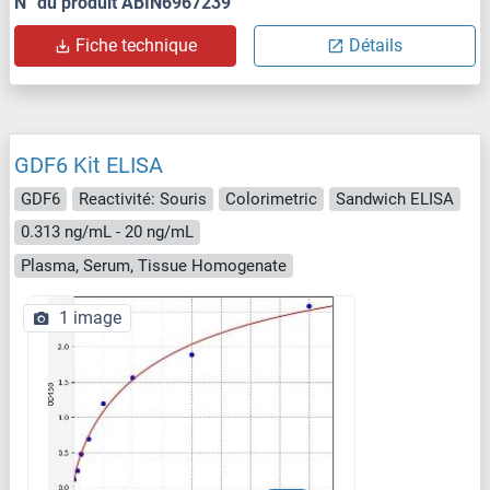
N° du produit ABIN6967239
Fiche technique
Détails
GDF6 Kit ELISA
GDF6
Reactivité: Souris
Colorimetric
Sandwich ELISA
0.313 ng/mL - 20 ng/mL
Plasma, Serum, Tissue Homogenate
1 image