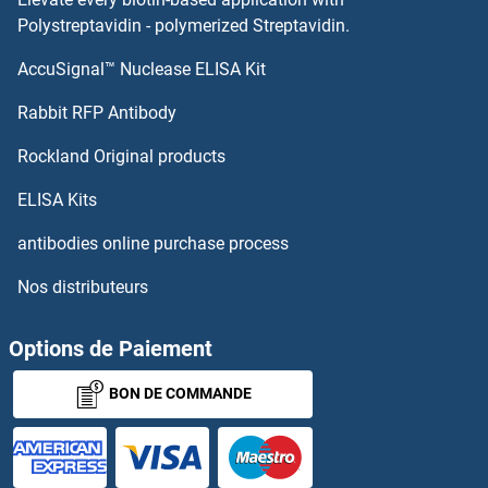
GATA3 Kits ELISA
Polystreptavidin - polymerized Streptavidin.
AccuSignal™ Nuclease ELISA Kit
GATA Binding Protein 6 Kits ELISA
Rabbit RFP Antibody
GCKR Kits ELISA
Rockland Original products
GCLC Kits ELISA
ELISA Kits
GCLM Kits ELISA
antibodies online purchase process
Nos distributeurs
GCNT1 Kits ELISA
GCNT3 Kits ELISA
Options de Paiement
BON DE COMMANDE
GCNT7 Kits ELISA
GCP2 Kits ELISA