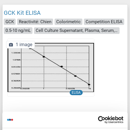
GCK Kit ELISA
GCK
Reactivité: Chien
Colorimetric
Competition ELISA
0.5-10 ng/mL
Cell Culture Supernatant, Plasma, Serum, Tissue Homogenate
1 image
ELISA
N° du produit ABIN992109
Fiche technique
Détails