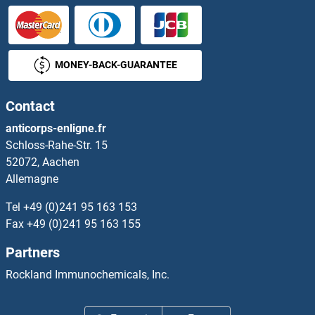
GDA Kits ELISA
GDE1 Kits ELISA
MONEY-BACK-GUARANTEE
GDF1 Kits ELISA
Contact
GDF10 Kits ELISA
anticorps-enligne.fr
Schloss-Rahe-Str. 15
GDF11 Kits ELISA
52072, Aachen
Allemagne
GDF15 Kits ELISA
Tel
+49 (0)241 95 163 153
GDF2 Kits ELISA
Fax
+49 (0)241 95 163 155
Partners
GDF3 Kits ELISA
Rockland Immunochemicals, Inc.
GDF5 Kits ELISA