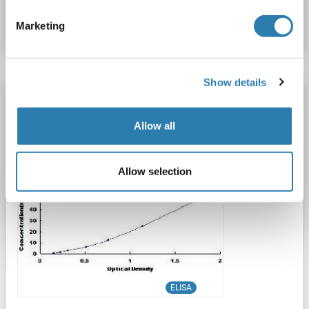
Fiche technique
Détails
Marketing
Show details
GCK Kit ELISA
GCK
Reactivité: Humain
Colorimetric
Sandwich ELISA
Allow all
0.781 ng/mL - 50 ng/mL
Tissue Homogenate
Allow selection
1 image
ELISA