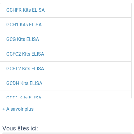
GCHFR Kits ELISA
GCH1 Kits ELISA
GCG Kits ELISA
GCFC2 Kits ELISA
GCET2 Kits ELISA
GCDH Kits ELISA
GCC1 Kits ELISA
GC-Rich Promoter Binding Protein 1 Kits ELISA
GBP6 Kits ELISA
Vous êtes ici: