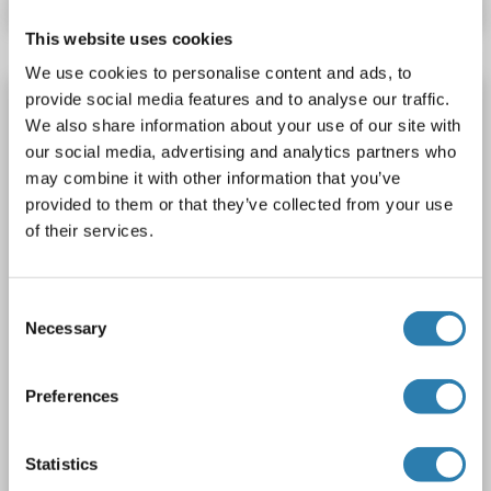
This website uses cookies
We use cookies to personalise content and ads, to
GCK Kit ELISA
provide social media features and to analyse our traffic.
We also share information about your use of our site with
GCK
Reactivité: Humain
Colorimetric
Sandwich ELISA
our social media, advertising and analytics partners who
Cell Culture Supernatant, Plasma, Serum
may combine it with other information that you’ve
provided to them or that they’ve collected from your use
1 image
of their services.
Consent
Necessary
Selection
Preferences
ELISA
Statistics
N° du produit ABIN1440246