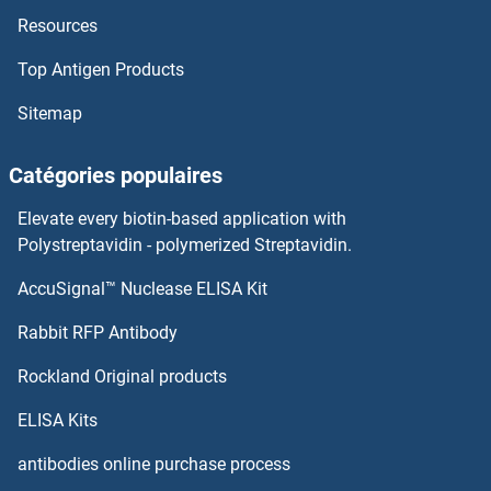
Resources
GFP Anticorps
Top Antigen Products
GFOD2 Anticorps
Sitemap
GFOD1 Anticorps
Catégories populaires
GFM2 Anticorps
Elevate every biotin-based application with
GFM1 Anticorps
Polystreptavidin - polymerized Streptavidin.
AccuSignal™ Nuclease ELISA Kit
GFI1B Anticorps
Rabbit RFP Antibody
GGN Anticorps
Rockland Original products
GGNBP1 Anticorps
ELISA Kits
GGNBP2 Anticorps
antibodies online purchase process