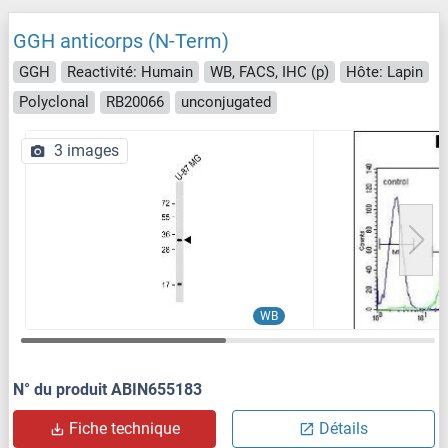
GGH anticorps (N-Term)
GGH
Reactivité: Humain
WB, FACS, IHC (p)
Hôte: Lapin
Polyclonal
RB20066
unconjugated
3 images
WB
N° du produit ABIN655183
Fiche technique
Détails