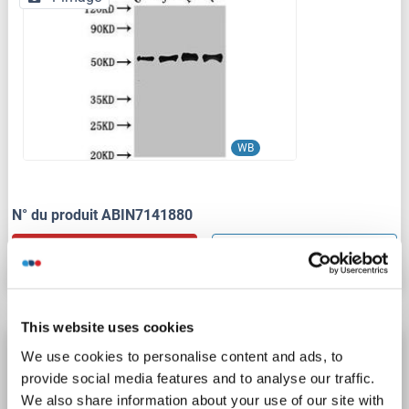
WB
N° du produit ABIN7141880
Fiche technique
Détails
This website uses cookies
GGH anticorps (AA 25-230)
We use cookies to personalise content and ads, to
provide social media features and to analyse our traffic.
GGH
Reactivité: Humain
WB
Hôte: Lapin
Polyclonal
We also share information about your use of our site with
unconjugated