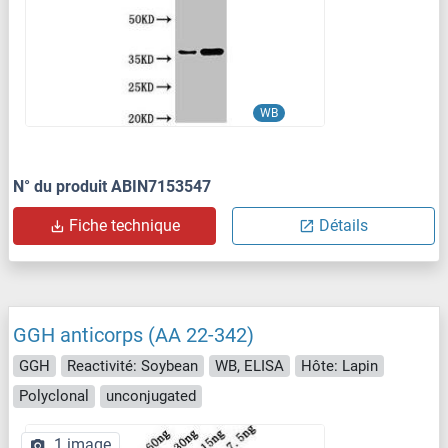
WB
N° du produit ABIN7153547
Fiche technique
Détails
GGH anticorps (AA 22-342)
GGH
Reactivité: Soybean
WB, ELISA
Hôte: Lapin
Polyclonal
unconjugated
1 image