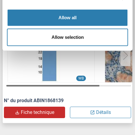
GGH
Reactivité: Humain
WB, IHC, ICC, IP
Hôte: Lapin
Polyclonal
unconjugated
Allow all
2 images
Allow selection
WB
N° du produit ABIN1868139
Fiche technique
Détails