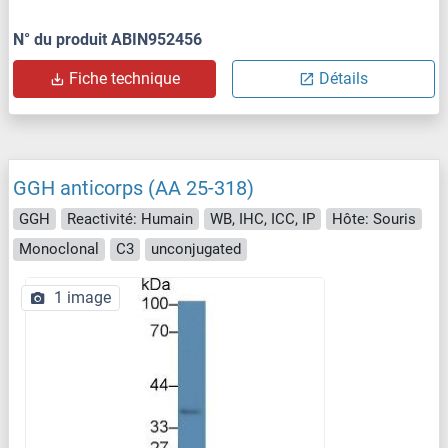
N° du produit ABIN952456
Fiche technique
Détails
GGH anticorps (AA 25-318)
GGH
Reactivité: Humain
WB, IHC, ICC, IP
Hôte: Souris
Monoclonal
C3
unconjugated
1 image