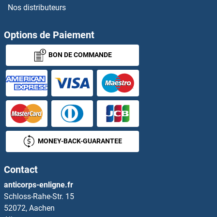
Nos distributeurs
GGPS1 Anticorps
GGT1 Anticorps
Options de Paiement
BON DE COMMANDE
gGT2 Anticorps
GGT5 Anticorps
gGT6 Anticorps
GGT7 Anticorps
MONEY-BACK-GUARANTEE
GGTLC1 Anticorps
Contact
GGTLC2 Anticorps
anticorps-enligne.fr
Schloss-Rahe-Str. 15
GHDC Anticorps
52072, Aachen