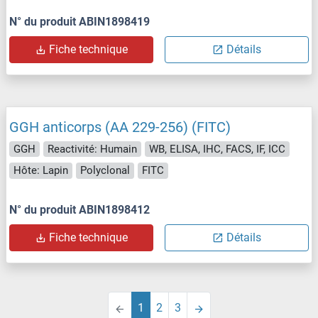
N° du produit ABIN1898419
Fiche technique
Détails
GGH anticorps (AA 229-256) (FITC)
GGH
Reactivité: Humain
WB, ELISA, IHC, FACS, IF, ICC
Hôte: Lapin
Polyclonal
FITC
N° du produit ABIN1898412
Fiche technique
Détails
1
2
3