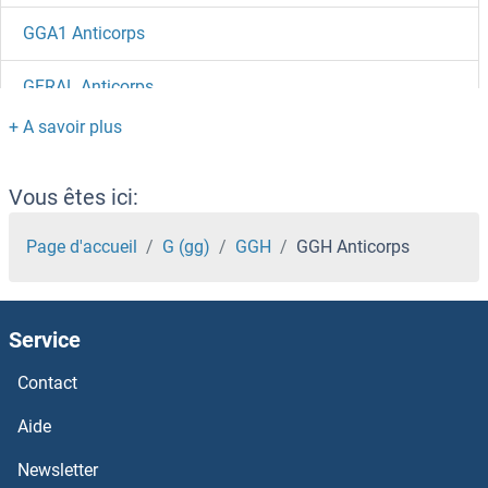
GGA1 Anticorps
GFRAL Anticorps
GFRA4 Anticorps
GFRA3 Anticorps
Vous êtes ici:
GFRA2 Anticorps
Page d'accueil
G (gg)
GGH
GGH Anticorps
GFRA1 Anticorps
Service
GFR Anticorps
Contact
GFPT2 Anticorps
Aide
GFPT1 Anticorps
Newsletter