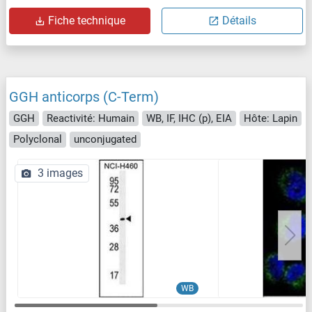
Fiche technique
Détails
GGH anticorps (C-Term)
GGH
Reactivité: Humain
WB, IF, IHC (p), EIA
Hôte: Lapin
Polyclonal
unconjugated
3 images
WB