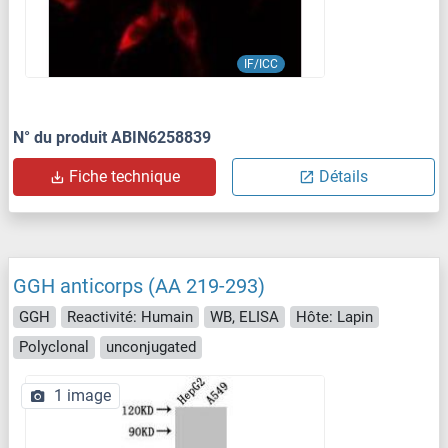
IF/ICC
N° du produit ABIN6258839
Fiche technique
Détails
GGH anticorps (AA 219-293)
GGH
Reactivité: Humain
WB, ELISA
Hôte: Lapin
Polyclonal
unconjugated
1 image