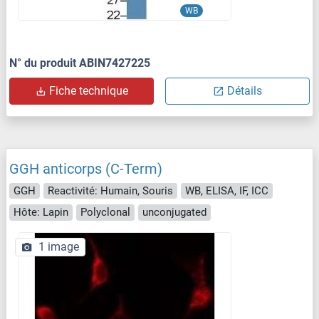
WB
N° du produit ABIN7427225
Fiche technique
Détails
GGH anticorps (C-Term)
GGH
Reactivité: Humain, Souris
WB, ELISA, IF, ICC
Hôte: Lapin
Polyclonal
unconjugated
1 image