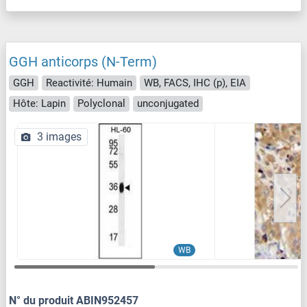
GGH anticorps (N-Term)
GGH
Reactivité: Humain
WB, FACS, IHC (p), EIA
Hôte: Lapin
Polyclonal
unconjugated
3 images
WB
N° du produit ABIN952457