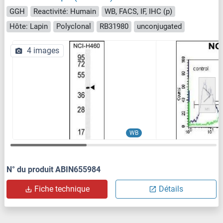
GGH
Reactivité: Humain
WB, FACS, IF, IHC (p)
Hôte: Lapin
Polyclonal
RB31980
unconjugated
4 images
WB
N° du produit ABIN655984
Fiche technique
Détails