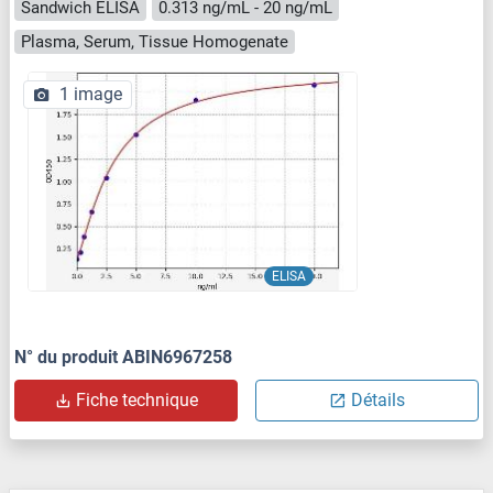
Sandwich ELISA
0.313 ng/mL - 20 ng/mL
Plasma, Serum, Tissue Homogenate
1 image
ELISA
N° du produit ABIN6967258
Fiche technique
Détails