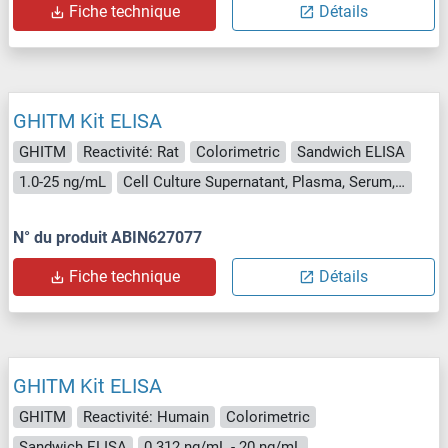
Fiche technique
Détails
GHITM Kit ELISA
GHITM
Reactivité: Rat
Colorimetric
Sandwich ELISA
1.0-25 ng/mL
Cell Culture Supernatant, Plasma, Serum, Tissue Homogenate
N° du produit ABIN627077
Fiche technique
Détails
GHITM Kit ELISA
GHITM
Reactivité: Humain
Colorimetric
Sandwich ELISA
0.312 ng/mL - 20 ng/mL