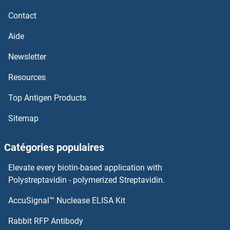
GFPT1 Kits ELISA
Contact
GFOD2 Kits ELISA
Aide
GFM2 Kits ELISA
Newsletter
Resources
GFM1 Kits ELISA
Top Antigen Products
GFER Kits ELISA
Sitemap
GFAP Kits ELISA
Catégories populaires
Geminin Kits ELISA
Elevate every biotin-based application with
GEMC1 Kits ELISA
Polystreptavidin - polymerized Streptavidin.
AccuSignal™ Nuclease ELISA Kit
GEM Kits ELISA
Rabbit RFP Antibody
Ghrelin Kits ELISA