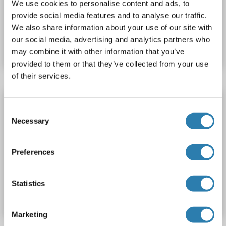
We use cookies to personalise content and ads, to
provide social media features and to analyse our traffic.
N° du produit ABIN776922
We also share information about your use of our site with
our social media, advertising and analytics partners who
Fiche technique
Détails
may combine it with other information that you’ve
provided to them or that they’ve collected from your use
of their services.
GHITM Kit ELISA
Consent
GHITM
Reactivité: Mouton
Colorimetric
Necessary
Selection
Competition ELISA
Cell Culture Supernatant, Plasma, Serum, Tissue Homogenate
Preferences
N° du produit ABIN1054360
Statistics
Fiche technique
Détails
Marketing