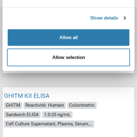
GHITM Kit ELISA
Show details
GHITM
Reactivité: Souris
Colorimetric
Sandwich ELISA
1.0-25 ng/mL
Cell Culture Supernatant, Plasma, Serum, Tissue Homogenate
Allow all
N° du produit ABIN627891
Allow selection
Fiche technique
Détails
GHITM Kit ELISA
GHITM
Reactivité: Humain
Colorimetric
Sandwich ELISA
1.0-25 ng/mL
Cell Culture Supernatant, Plasma, Serum, Tissue Homogenate