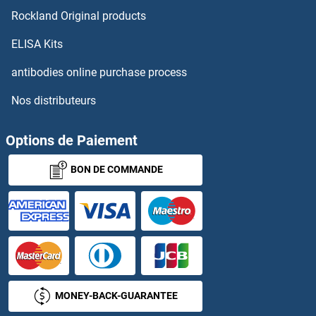
Rockland Original products
GHRH Kits ELISA
ELISA Kits
GHRHR Kits ELISA
antibodies online purchase process
Nos distributeurs
GHSR Kits ELISA
GIN1 Kits ELISA
Options de Paiement
BON DE COMMANDE
GIPR Kits ELISA
Girdin Kits ELISA
GIT1 Kits ELISA
GIT2 Kits ELISA
MONEY-BACK-GUARANTEE
GJA4 Kits ELISA