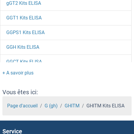
gGT2 Kits ELISA
GGT1 Kits ELISA
GGPS1 Kits ELISA
GGH Kits ELISA
GGCT Kits ELISA
GFRA3 Kits ELISA
GFRA2 Kits ELISA
Vous êtes ici:
GFRA1 Kits ELISA
Page d'accueil
G (gh)
GHITM
GHITM Kits ELISA
GFPT2 Kits ELISA
Service