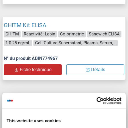
GHITM Kit ELISA
GHITM
Reactivité: Lapin
Colorimetric
Sandwich ELISA
1.0-25 ng/mL
Cell Culture Supernatant, Plasma, Serum, Tissue Homogenate
N° du produit ABIN774967
Fiche technique
Détails
GHITM Kit ELISA
GHITM
Reactivité: Cobaye
Colorimetric
Sandwich ELISA
1.0-25 ng/mL
This website uses cookies
Cell Culture Supernatant, Plasma, Serum, Tissue Homogenate