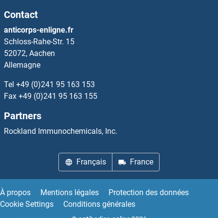
Contact
GJB1 Kits ELISA
anticorps-enligne.fr
Schloss-Rahe-Str. 15
GJB2 Kits ELISA
52072, Aachen
Allemagne
GJB6 Kits ELISA
Tel
+49 (0)241 95 163 153
GK2 Kits ELISA
Fax
+49 (0)241 95 163 155
Partners
GLA Kits ELISA
Rockland Immunochemicals, Inc.
GLB1 Kits ELISA
Français
France
GLDC Kits ELISA
GLG1 Kits ELISA
À propos
Mentions légales
Protection des données
Cookie Settings
Conditions générales
GLI1 Kits ELISA