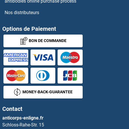
antibodies online purchase process
Nos distributeurs
GLI1 Kits ELISA
GLI2 Kits ELISA
Options de Paiement
BON DE COMMANDE
GLI3 Kits ELISA
GLIPR1 Kits ELISA
GLIPR1L2 Kits ELISA
GLN1 Kits ELISA
MONEY-BACK-GUARANTEE
GLO1 Kits ELISA
Contact
GLP-1 Kits ELISA
anticorps-enligne.fr
Schloss-Rahe-Str. 15
GLP-2 Kits ELISA