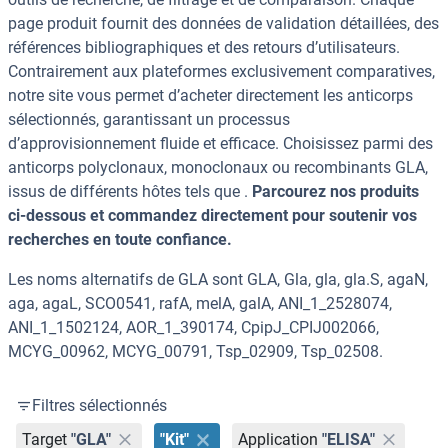
page produit fournit des données de validation détaillées, des
références bibliographiques et des retours d’utilisateurs.
Contrairement aux plateformes exclusivement comparatives,
notre site vous permet d’acheter directement les anticorps
sélectionnés, garantissant un processus
d’approvisionnement fluide et efficace. Choisissez parmi des
anticorps polyclonaux, monoclonaux ou recombinants GLA,
issus de différents hôtes tels que .
Parcourez nos produits
ci-dessous et commandez directement pour soutenir vos
recherches en toute confiance.
Les noms alternatifs de GLA sont GLA, Gla, gla, gla.S, agaN,
aga, agaL, SCO0541, rafA, melA, galA, ANI_1_2528074,
ANI_1_1502124, AOR_1_390174, CpipJ_CPIJ002066,
MCYG_00962, MCYG_00791, Tsp_02909, Tsp_02508.
Filtres sélectionnés
Target
"GLA"
"Kit"
Application
"ELISA"