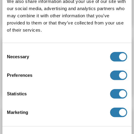
We also share information about your use of our site with
N° du produit ABIN454211
our social media, advertising and analytics partners who
Fiche technique
Détails
may combine it with other information that you’ve
provided to them or that they’ve collected from your use
of their services.
GLA Kit ELISA
Consent
GLA
Reactivité: Souris
Colorimetric
Necessary
Selection
N° du produit ABIN1121322
Preferences
Fiche technique
Détails
Statistics
Marketing
GLA Kit CLIA
GLA
Reactivité: Humain
Chemiluminescent