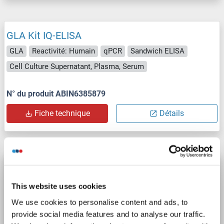
GLA Kit IQ-ELISA
GLA
Reactivité: Humain
qPCR
Sandwich ELISA
Cell Culture Supernatant, Plasma, Serum
N° du produit ABIN6385879
Fiche technique
Détails
GLA Kit ELISA
GLA
Reactivité: Humain
Colorimetric
Sandwich ELISA
This website uses cookies
0.156-10 ng/mL
Serum, Tissue Homogenate
We use cookies to personalise content and ads, to
provide social media features and to analyse our traffic.