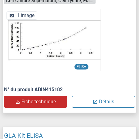
Cell Culture Supernatant, Cell Lysate, Plasma, Serum, Tissue Homogenate
1 image
ELISA
N° du produit ABIN415182
Fiche technique
Détails
GLA Kit ELISA