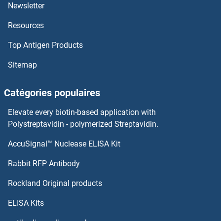
Ghrelin Kits ELISA
Newsletter
Resources
GHITM Kits ELISA
Top Antigen Products
GGT7 Kits ELISA
Sitemap
GGT5 Kits ELISA
Catégories populaires
gGT2 Kits ELISA
Elevate every biotin-based application with
GGT1 Kits ELISA
Polystreptavidin - polymerized Streptavidin.
AccuSignal™ Nuclease ELISA Kit
GGPS1 Kits ELISA
Rabbit RFP Antibody
GLB1 Kits ELISA
Rockland Original products
GLDC Kits ELISA
ELISA Kits
GLG1 Kits ELISA