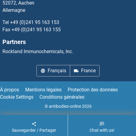
52072, Aachen
Allemagne
GLP1R Kits ELISA
Tel
+49 (0)241 95 163 153
GLP2R Kits ELISA
Fax
+49 (0)241 95 163 155
Partners
GLRa2 Kits ELISA
Rockland Immunochemicals, Inc.
GLRX3 Kits ELISA
Français
France
GLRX5 Kits ELISA
GLS2 Kits ELISA
À propos
Mentions légales
Protection des données
Cookie Settings
Conditions générales
GLT25D2 Kits ELISA
© antibodies-online 2026
GLTP Kits ELISA
Sauvegarder / Partager
Chat with us!