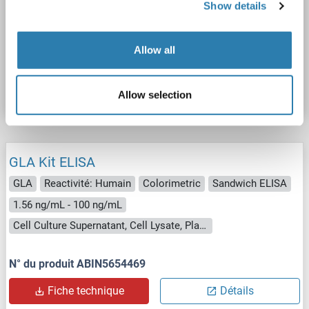
Sandwich ELISA
156.25 pg/mL - 10000 pg/mL
Show details
Plasma, Serum, Tissue Homogenate
Allow all
N° du produit ABIN5654468
Fiche technique
Détails
Allow selection
GLA Kit ELISA
GLA
Reactivité: Humain
Colorimetric
Sandwich ELISA
1.56 ng/mL - 100 ng/mL
Cell Culture Supernatant, Cell Lysate, Plasma, Serum, Tissue Homogenate
N° du produit ABIN5654469
Fiche technique
Détails