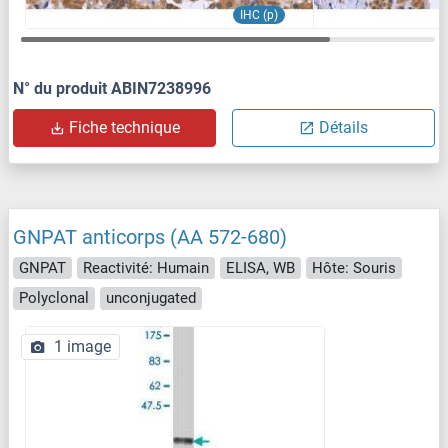
IHC (p)
N° du produit ABIN7238996
Fiche technique
Détails
GNPAT anticorps (AA 572-680)
GNPAT
Reactivité: Humain
ELISA, WB
Hôte: Souris
Polyclonal
unconjugated
1 image