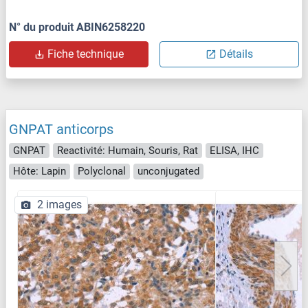
N° du produit ABIN6258220
Fiche technique
Détails
GNPAT anticorps
GNPAT
Reactivité: Humain, Souris, Rat
ELISA, IHC
Hôte: Lapin
Polyclonal
unconjugated
2 images