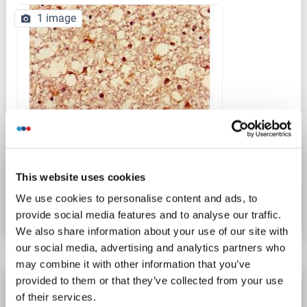
1 image
IHC
This website uses cookies
N° du produit ABIN7149942
We use cookies to personalise content and ads, to
Fiche technique
Détails
provide social media features and to analyse our traffic.
We also share information about your use of our site with
our social media, advertising and analytics partners who
may combine it with other information that you’ve
provided to them or that they’ve collected from your use
GNPAT anticorps (Center)
of their services.
GNPAT
Reactivité: Humain, Souris, Rat, Porc
WB, IHC, IF