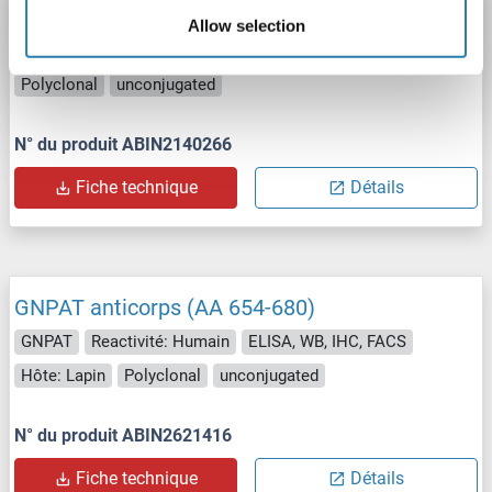
GNPAT anticorps (C-Term)
Allow selection
GNPAT
Reactivité: Humain
ELISA, WB
Hôte: Lapin
Polyclonal
unconjugated
N° du produit ABIN2140266
Fiche technique
Détails
GNPAT anticorps (AA 654-680)
GNPAT
Reactivité: Humain
ELISA, WB, IHC, FACS
Hôte: Lapin
Polyclonal
unconjugated
N° du produit ABIN2621416
Fiche technique
Détails