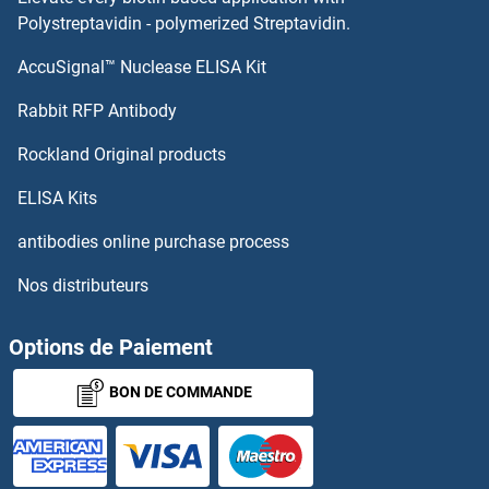
GNB5 Anticorps
Polystreptavidin - polymerized Streptavidin.
AccuSignal™ Nuclease ELISA Kit
GNB4 Anticorps
Rabbit RFP Antibody
GNPDA1 Anticorps
Rockland Original products
GNPDA2 Anticorps
ELISA Kits
GNPNAT1 Anticorps
antibodies online purchase process
Nos distributeurs
GNPTAB Anticorps
GNPTG Anticorps
Options de Paiement
BON DE COMMANDE
GNRH1 Anticorps
GnRH2 Anticorps