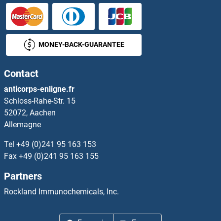
GNRHR Anticorps
GNRPX Anticorps
MONEY-BACK-GUARANTEE
GNS Anticorps
Contact
GOLGA1 Anticorps
anticorps-enligne.fr
Schloss-Rahe-Str. 15
GOLGA4 Anticorps
52072, Aachen
Allemagne
GOLGA5 Anticorps
Tel
+49 (0)241 95 163 153
GOLGA6A Anticorps
Fax
+49 (0)241 95 163 155
Partners
GOLGA6B Anticorps
Rockland Immunochemicals, Inc.
GOLGA7B Anticorps