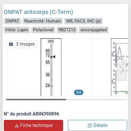
GNPAT anticorps (C-Term)
GNPAT
Reactivité: Humain
WB, FACS, IHC (p)
Hôte: Lapin
Polyclonal
RB21213
unconjugated
3 images
WB
N° du produit ABIN390896
Fiche technique
Détails