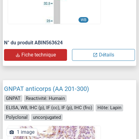
WB
N° du produit ABIN563624
Fiche technique
Détails
GNPAT anticorps (AA 201-300)
GNPAT
Reactivité: Humain
ELISA, WB, IHC (p), IF (cc), IF (p), IHC (fro)
Hôte: Lapin
Polyclonal
unconjugated
1 image