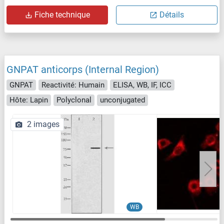
Fiche technique
Détails
GNPAT anticorps (Internal Region)
GNPAT
Reactivité: Humain
ELISA, WB, IF, ICC
Hôte: Lapin
Polyclonal
unconjugated
2 images
WB