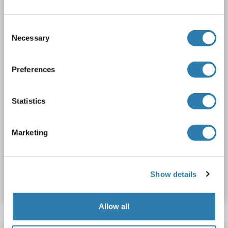
Hôte: Lapin
Polyclonal
unconjugated
Consent
Necessary
2 images
Selection
Preferences
Statistics
IHC
Marketing
N° du produit ABIN7300754
Show details
Fiche technique
Détails
Allow all