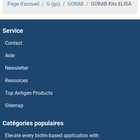
GNPAT Kits ELISA
Page d'accueil
G (go)
GORAB
GORAB Kits ELISA
GNMT Kits ELISA
Service
GNLY Kits ELISA
Contact
GNL3L Kits ELISA
Aide
GNL2 Kits ELISA
Newsletter
Resources
GNL1 Kits ELISA
Top Antigen Products
GNGT1 Kits ELISA
Sitemap
GNE Kits ELISA
Catégories populaires
GNB3 Kits ELISA
Elevate every biotin-based application with