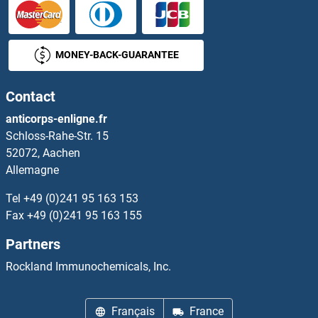
GPAM Kits ELISA
MONEY-BACK-GUARANTEE
GPBAR1 Kits ELISA
Contact
GPC1 Kits ELISA
anticorps-enligne.fr
Schloss-Rahe-Str. 15
GPC2 Kits ELISA
52072, Aachen
Allemagne
GPC4 Kits ELISA
Tel
+49 (0)241 95 163 153
GPC5 Kits ELISA
Fax
+49 (0)241 95 163 155
Partners
GPD1L Kits ELISA
Rockland Immunochemicals, Inc.
GPER Kits ELISA
Français
France
GPI Kits ELISA