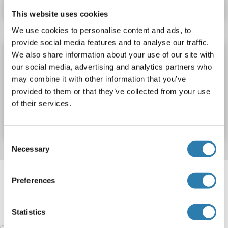
This website uses cookies
We use cookies to personalise content and ads, to
provide social media features and to analyse our traffic.
GORAB Kit ELISA
We also share information about your use of our site with
our social media, advertising and analytics partners who
GORAB
Reactivité: Rat
Colorimetric
may combine it with other information that you’ve
provided to them or that they’ve collected from your use
N° du produit ABIN1154286
of their services.
Fiche technique
Détails
Consent
Necessary
Selection
Target information, Synonyms, Latest
Preferences
references
Avez-vous cherché autre chose?
Statistics