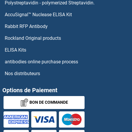
GNAS Kits ELISA
Polystreptavidin - polymerized Streptavidin.
AccuSignal™ Nuclease ELISA Kit
GNAL Kits ELISA
Rabbit RFP Antibody
GOT1 Kits ELISA
Rockland Original products
GP1BB Kits ELISA
ELISA Kits
GP2 Kits ELISA
antibodies online purchase process
Nos distributeurs
GP49A Kits ELISA
GP5 Kits ELISA
Options de Paiement
BON DE COMMANDE
GP6 Kits ELISA
GPA33 Kits ELISA
GPAA1 Kits ELISA