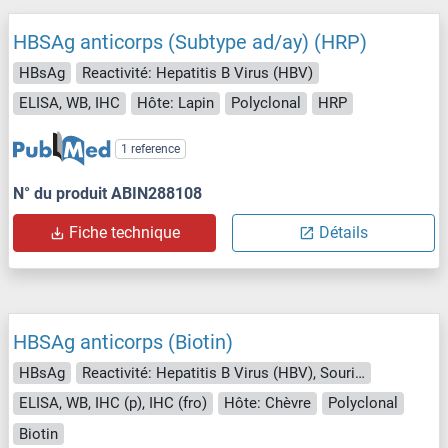
HBSAg anticorps (Subtype ad/ay) (HRP)
HBsAg
Reactivité: Hepatitis B Virus (HBV)
ELISA, WB, IHC
Hôte: Lapin
Polyclonal
HRP
1 reference
N° du produit ABIN288108
Fiche technique
Détails
HBSAg anticorps (Biotin)
HBsAg
Reactivité: Hepatitis B Virus (HBV), Souris, Rat, Virus
ELISA, WB, IHC (p), IHC (fro)
Hôte: Chèvre
Polyclonal
Biotin