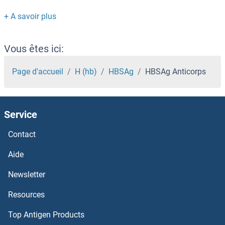
HbA1c Anticorps
HBA1 Anticorps
Vous êtes ici:
HAX1 Anticorps
Page d'accueil
H (hb)
HBSAg
HBSAg Anticorps
HAUS7 Anticorps
Service
HAUS5 Anticorps
Contact
HAUS3 Anticorps
Aide
HAUS2 Anticorps
Newsletter
Resources
HAUS1 Anticorps
Top Antigen Products
HAT1 Anticorps