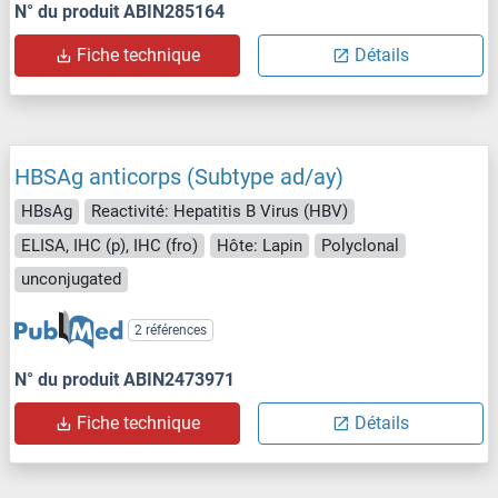
N° du produit ABIN285164
Fiche technique
Détails
HBSAg anticorps (Subtype ad/ay)
HBsAg
Reactivité: Hepatitis B Virus (HBV)
ELISA, IHC (p), IHC (fro)
Hôte: Lapin
Polyclonal
unconjugated
2 références
N° du produit ABIN2473971
Fiche technique
Détails