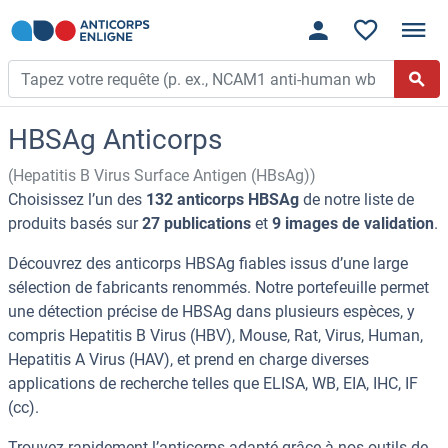
HBSAg Anticorps
(Hepatitis B Virus Surface Antigen (HBsAg))
Choisissez l’un des
132 anticorps HBSAg
de notre liste de
produits basés sur
27 publications
et
9 images de validation
.
Découvrez des anticorps HBSAg fiables issus d’une large
sélection de fabricants renommés. Notre portefeuille permet
une détection précise de HBSAg dans plusieurs espèces, y
compris Hepatitis B Virus (HBV), Mouse, Rat, Virus, Human,
Hepatitis A Virus (HAV), et prend en charge diverses
applications de recherche telles que ELISA, WB, EIA, IHC, IF
(cc).
Trouvez rapidement l’anticorps adapté grâce à nos outils de