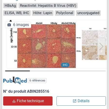
HBsAg
Reactivité: Hepatitis B Virus (HBV)
ELISA, WB, IHC
Hôte: Lapin
Polyclonal
unconjugated
6 images
IHC
6 références
N° du produit ABIN285516
Fiche technique
Détails