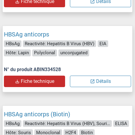
Fiche technique
Détails
HBSAg anticorps
HBsAg
Reactivité: Hepatitis B Virus (HBV)
EIA
Hôte: Lapin
Polyclonal
unconjugated
N° du produit ABIN334528
Fiche technique
Détails
HBSAg anticorps (Biotin)
HBsAg
Reactivité: Hepatitis B Virus (HBV), Souris, Rat, Virus
ELISA
Hôte: Souris
Monoclonal
H2F4
Biotin