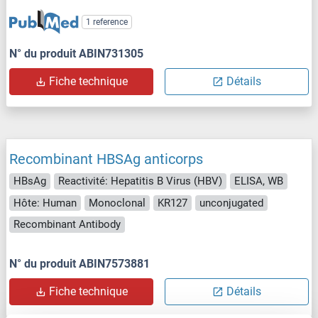
1 reference
N° du produit ABIN731305
Fiche technique
Détails
Recombinant HBSAg anticorps
HBsAg
Reactivité: Hepatitis B Virus (HBV)
ELISA, WB
Hôte: Human
Monoclonal
KR127
unconjugated
Recombinant Antibody
N° du produit ABIN7573881
Fiche technique
Détails