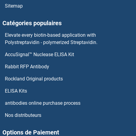
Sitemap
HAT1 Anticorps
Catégories populaires
HAT Anticorps
Elevate every biotin-based application with
HAS3 Anticorps
Polystreptavidin - polymerized Streptavidin.
AccuSignal™ Nuclease ELISA Kit
HAS2 Anticorps
Rabbit RFP Antibody
HBsAg PreS1 Anticorps
Rockland Original products
HBXIP Anticorps
ELISA Kits
HBZ Anticorps
antibodies online purchase process
Nos distributeurs
HCAR2 Anticorps
HCCS Anticorps
Options de Paiement