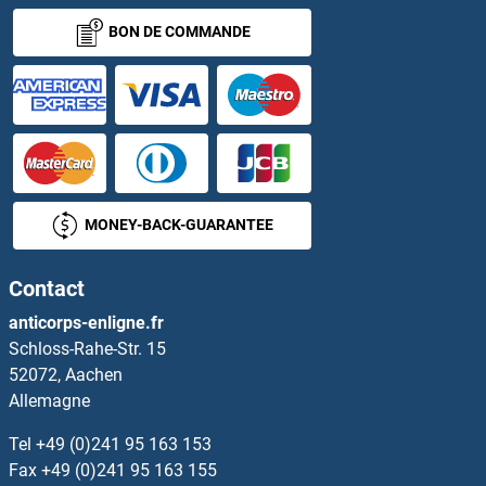
BON DE COMMANDE
HCFC1 Anticorps
HCFC1R1 Anticorps
HCFC2 Anticorps
HCG beta Anticorps
MONEY-BACK-GUARANTEE
HCK Anticorps
Contact
HCLS1 Anticorps
anticorps-enligne.fr
Schloss-Rahe-Str. 15
HCN1 Anticorps
52072, Aachen
Allemagne
HCN2 Anticorps
Tel
+49 (0)241 95 163 153
HCN3 Anticorps
Fax
+49 (0)241 95 163 155