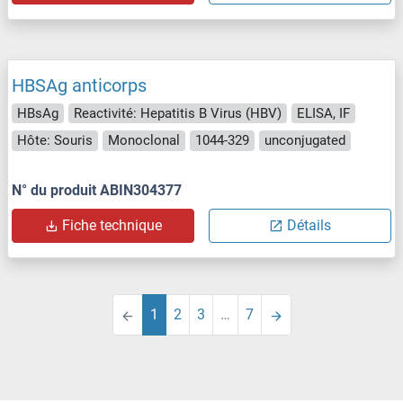
HBSAg anticorps
HBsAg
Reactivité: Hepatitis B Virus (HBV)
ELISA, IF
Hôte: Souris
Monoclonal
1044-329
unconjugated
N° du produit ABIN304377
Fiche technique
Détails
1
2
3
…
7