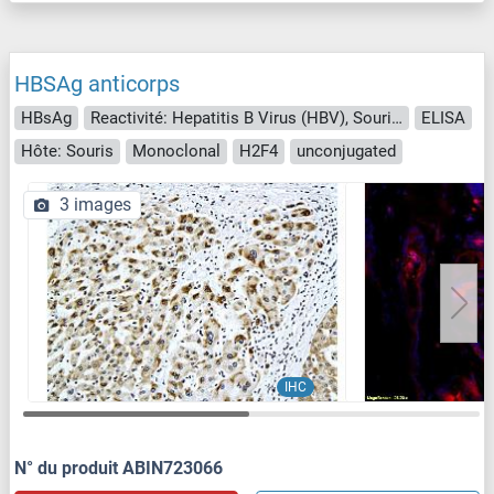
HBSAg anticorps
HBsAg
Reactivité: Hepatitis B Virus (HBV), Souris, Rat, Virus
ELISA
Hôte: Souris
Monoclonal
H2F4
unconjugated
3 images
IHC
N° du produit ABIN723066