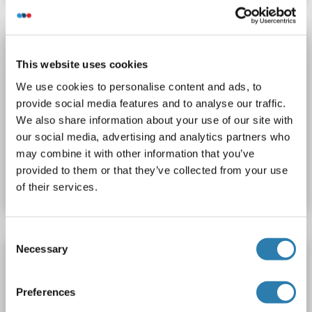
Recombinant HBSAg anticorps
This website uses cookies
HBsAg
Reactivité: Hepatitis B Virus (HBV)
We use cookies to personalise content and ads, to
ELISA, WB, Func
Hôte: Souris
Monoclonal
5a19
provide social media features and to analyse our traffic.
unconjugated
Recombinant Antibody
We also share information about your use of our site with
our social media, advertising and analytics partners who
N° du produit ABIN7573158
may combine it with other information that you’ve
provided to them or that they’ve collected from your use
Fiche technique
Détails
of their services.
Consent
Necessary
Selection
Recombinant HBSAg anticorps
HBsAg
Reactivité: Hepatitis B Virus (HBV)
Preferences
ELISA, Func, FACS, SPR, BLI
Hôte: Human
Monoclonal