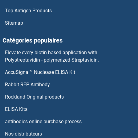
Top Antigen Products
HENMT1 Protéines
Sitemap
Hemopexin Protéines
Catégories populaires
Hemoglobin, mu Protéines
Elevate every biotin-based application with
Hemoglobin, epsilon 1 Protéines
Polystreptavidin - polymerized Streptavidin.
AccuSignal™ Nuclease ELISA Kit
Hemoglobin, beta Adult Minor Chain Protéines
Rabbit RFP Antibody
HERC6 Protéines
Rockland Original products
HERPUD1 Protéines
ELISA Kits
HERPUD2 Protéines
antibodies online purchase process
Nos distributeurs
HERV-FRD Provirus Ancestral Env Polyprotein Protéines