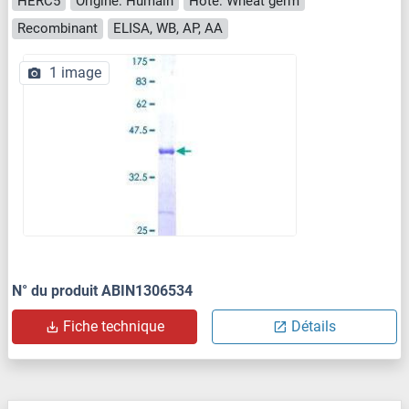
HERC5
Origine: Humain
Hôte: Wheat germ
Recombinant
ELISA, WB, AP, AA
1 image
N° du produit ABIN1306534
Fiche technique
Détails