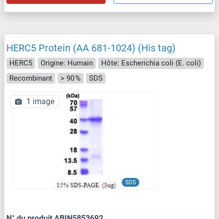
HERC5 Protein (AA 681-1024) (His tag)
HERC5
Origine: Humain
Hôte: Escherichia coli (E. coli)
Recombinant
> 90 %
SDS
1 image
SDS
N° du produit ABIN5853692