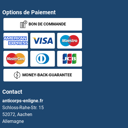
Hes Family bHLH Transcription Factor 1 Protéines
Options de Paiement
BON DE COMMANDE
HES2 Protéines
HES3 Protéines
HES5 Protéines
HES6 Protéines
MONEY-BACK-GUARANTEE
HES7 Protéines
Contact
HESX Homeobox 1 Protéines
anticorps-enligne.fr
Schloss-Rahe-Str. 15
Heterogeneous Nuclear Ribonucleoprotein A1 Protéines
52072, Aachen
Allemagne
HEV ORF3 Protéines