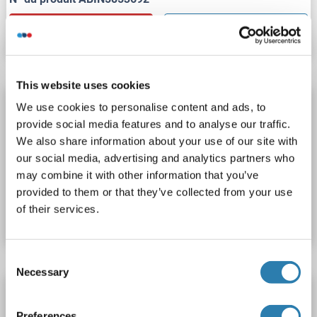
Fiche technique
Détails
This website uses cookies
HERC5 Protéine
We use cookies to personalise content and ads, to
provide social media features and to analyse our traffic.
HERC5
Origine: Humain
Hôte: Escherichia coli (E. coli)
We also share information about your use of our site with
Recombinant
> 90 % pure
SDS
our social media, advertising and analytics partners who
may combine it with other information that you’ve
N° du produit ABIN2129673
provided to them or that they’ve collected from your use
of their services.
Fiche technique
Détails
Consent
Necessary
Selection
HERC5 Protein (AA 1-1024) (Strep Tag)
custom-made
HERC5
Origine: Humain
Preferences