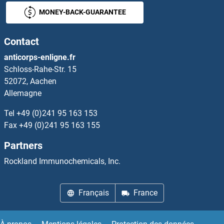
HOXB13 Anticorps
MONEY-BACK-GUARANTEE
HOXB2 Anticorps
Contact
HOXB3 Anticorps
anticorps-enligne.fr
Schloss-Rahe-Str. 15
HOXB4 Anticorps
52072, Aachen
Allemagne
HOXB5 Anticorps
Tel
+49 (0)241 95 163 153
HOXB6 Anticorps
Fax
+49 (0)241 95 163 155
Partners
HOXB8 Anticorps
Rockland Immunochemicals, Inc.
HOXB9 Anticorps
Français
France
HOXC10 Anticorps
HOXC11 Anticorps