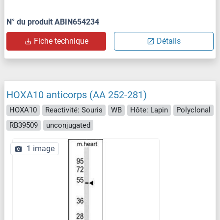
N° du produit ABIN654234
Fiche technique
Détails
HOXA10 anticorps (AA 252-281)
HOXA10
Reactivité: Souris
WB
Hôte: Lapin
Polyclonal
RB39509
unconjugated
1 image