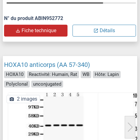
N° du produit ABIN952772
Fiche technique
Détails
HOXA10 anticorps (AA 57-340)
HOXA10
Reactivité: Humain, Rat
WB
Hôte: Lapin
Polyclonal
unconjugated
2 images