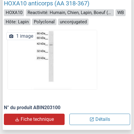
HOXA10 anticorps (AA 318-367)
HOXA10
Reactivité: Humain, Chien, Lapin, Boeuf (Vache), Porc, Cheval, Singe, Roussette (Chauve-souris)
WB
Hôte: Lapin
Polyclonal
unconjugated
1 image
N° du produit ABIN203100
Fiche technique
Détails