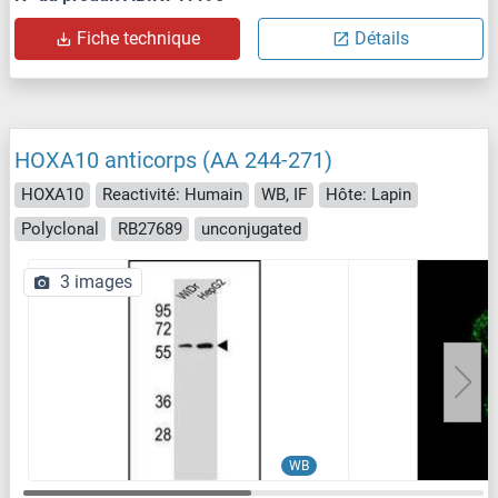
Fiche technique
Détails
HOXA10 anticorps (AA 244-271)
HOXA10
Reactivité: Humain
WB, IF
Hôte: Lapin
Polyclonal
RB27689
unconjugated
3 images
WB