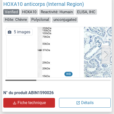
HOXA10 anticorps (Internal Region)
Verified
HOXA10
Reactivité: Humain
ELISA, IHC
Hôte: Chèvre
Polyclonal
unconjugated
5 images
WB
N° du produit ABIN1590026
Fiche technique
Détails