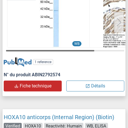
WB
1 reference
N° du produit ABIN2792574
Fiche technique
Détails
HOXA10 anticorps (Internal Region) (Biotin)
Verified
HOXA10
Reactivité: Humain
WB, ELISA