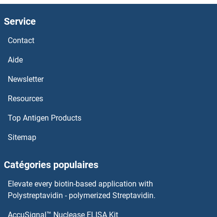
HOMER1 Anticorps
Service
Homeobox, Msh-Like 3 Anticorps
Contact
Homeobox D13 Anticorps
Aide
Newsletter
Homeobox C6 Anticorps
Resources
Homeobox C5 Anticorps
Top Antigen Products
Homeobox B7 Anticorps
Sitemap
Homeobox A11 Anticorps
Catégories populaires
HNRPLL Anticorps
Elevate every biotin-based application with
Polystreptavidin - polymerized Streptavidin.
HNRPDL Anticorps
AccuSignal™ Nuclease ELISA Kit