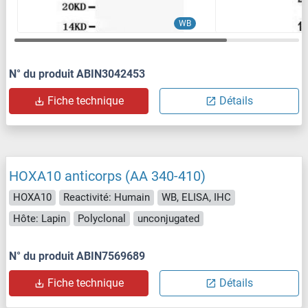
WB
N° du produit ABIN3042453
Fiche technique
Détails
HOXA10 anticorps (AA 340-410)
HOXA10
Reactivité: Humain
WB, ELISA, IHC
Hôte: Lapin
Polyclonal
unconjugated
N° du produit ABIN7569689
Fiche technique
Détails