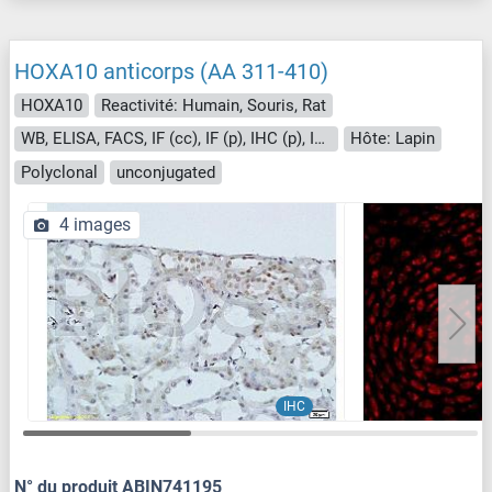
HOXA10 anticorps (AA 311-410)
HOXA10
Reactivité: Humain, Souris, Rat
WB, ELISA, FACS, IF (cc), IF (p), IHC (p), IHC (fro)
Hôte: Lapin
Polyclonal
unconjugated
4 images
IHC
N° du produit ABIN741195