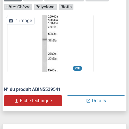
Hôte: Chèvre
Polyclonal
Biotin
1 image
WB
N° du produit ABIN5539541
Fiche technique
Détails