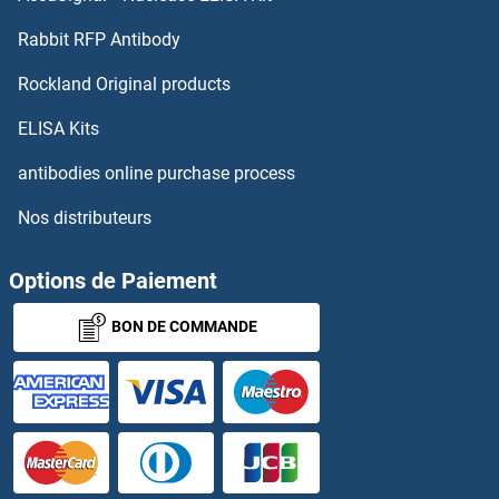
HOXA13 Anticorps
Rabbit RFP Antibody
HOXA2 Anticorps
Rockland Original products
HOXA3 Anticorps
ELISA Kits
antibodies online purchase process
HOXA4 Anticorps
Nos distributeurs
HOXA5 Anticorps
Options de Paiement
HOXA6 Anticorps
BON DE COMMANDE
HOXA7 Anticorps
HOXA9 Anticorps
HOXB1 Anticorps