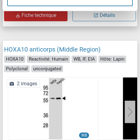
N° du produit ABIN6747342
Fiche technique
Détails
HOXA10 anticorps (Middle Region)
HOXA10
Reactivité: Humain
WB, IF, EIA
Hôte: Lapin
Polyclonal
unconjugated
2 images
WB