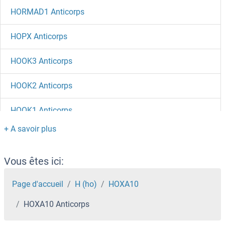
HORMAD1 Anticorps
HOPX Anticorps
HOOK3 Anticorps
HOOK2 Anticorps
HOOK1 Anticorps
Homovanillic Acid Anticorps
HOMEZ Anticorps
Vous êtes ici:
HOMER3 Anticorps
Page d'accueil
H (ho)
HOXA10
HOXA10 Anticorps
HOMER2 Anticorps