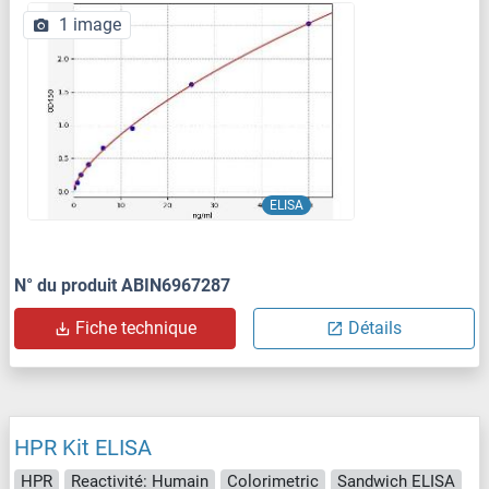
1 image
ELISA
N° du produit ABIN6967287
Fiche technique
Détails
HPR Kit ELISA
HPR
Reactivité: Humain
Colorimetric
Sandwich ELISA