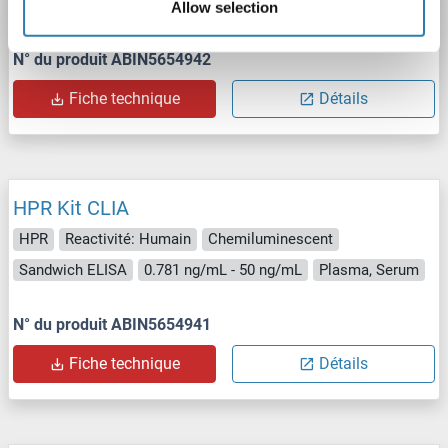
78.12 pg/mL - 5000 pg/mL
Plasma, Serum
Allow selection
N° du produit ABIN5654942
Fiche technique
Détails
HPR Kit CLIA
HPR
Reactivité: Humain
Chemiluminescent
Sandwich ELISA
0.781 ng/mL - 50 ng/mL
Plasma, Serum
N° du produit ABIN5654941
Fiche technique
Détails