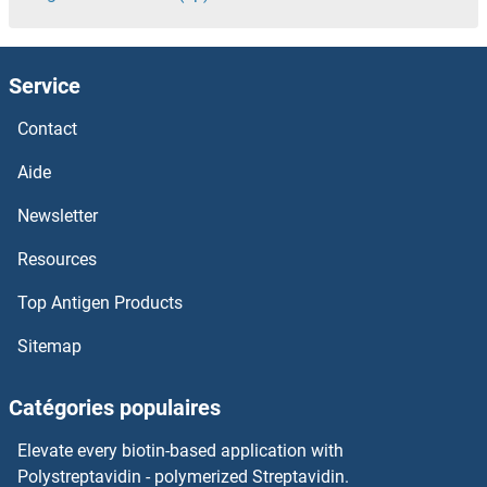
HORMAD2 Kits ELISA
Service
HORMAD1 Kits ELISA
Contact
Homovanillic Acid Kits ELISA
Aide
HOMER1 Kits ELISA
Newsletter
Resources
Homeobox B7 Kits ELISA
Top Antigen Products
HOGA1 Kits ELISA
Sitemap
HNRPLL Kits ELISA
Catégories populaires
HNRPDL Kits ELISA
Elevate every biotin-based application with
HNRNPUL2 Kits ELISA
Polystreptavidin - polymerized Streptavidin.