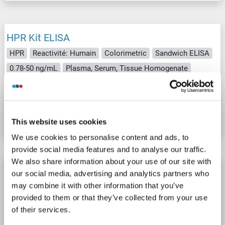
HPR Kit ELISA
HPR
Reactivité: Humain
Colorimetric
Sandwich ELISA
0.78-50 ng/mL
Plasma, Serum, Tissue Homogenate
N° du produit ABIN5594753
Fiche technique
Détails
This website uses cookies
We use cookies to personalise content and ads, to
provide social media features and to analyse our traffic.
We also share information about your use of our site with
HPR Kit ELISA
our social media, advertising and analytics partners who
may combine it with other information that you’ve
HPR
Reactivité: Humain
Colorimetric
provided to them or that they’ve collected from your use
Competition ELISA
of their services.