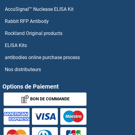
AccuSignal™ Nuclease ELISA Kit
HNRNPUL1 Kits ELISA
Rabbit RFP Antibody
HPS1 Kits ELISA
Rockland Original products
HPS3 Kits ELISA
ELISA Kits
HPS4 Kits ELISA
antibodies online purchase process
Nos distributeurs
HPS5 Kits ELISA
HPS6 Kits ELISA
Options de Paiement
BON DE COMMANDE
HPSE Kits ELISA
HRas proto-oncogene, GTPase Kits ELISA
HRC Kits ELISA