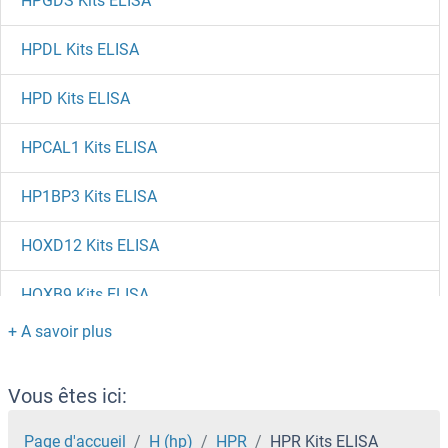
HPGDS Kits ELISA
HPDL Kits ELISA
HPD Kits ELISA
HPCAL1 Kits ELISA
HP1BP3 Kits ELISA
HOXD12 Kits ELISA
HOXB9 Kits ELISA
HOXB4 Kits ELISA
HOXA10 Kits ELISA
Vous êtes ici:
HOXA1 Kits ELISA
Page d'accueil
H (hp)
HPR
HPR Kits ELISA