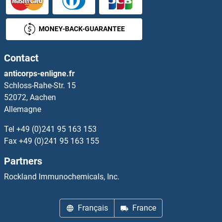
HRG Kits ELISA
MONEY-BACK-GUARANTEE
HRH1 Kits ELISA
Contact
HRH3 Kits ELISA
anticorps-enligne.fr
Schloss-Rahe-Str. 15
HRH4 Kits ELISA
52072, Aachen
Allemagne
HRK Kits ELISA
Tel
+49 (0)241 95 163 153
HRNR Kits ELISA
Fax
+49 (0)241 95 163 155
Partners
HRSP12 Kits ELISA
Rockland Immunochemicals, Inc.
HS1BP3 Kits ELISA
Français
France
HS2ST1 Kits ELISA