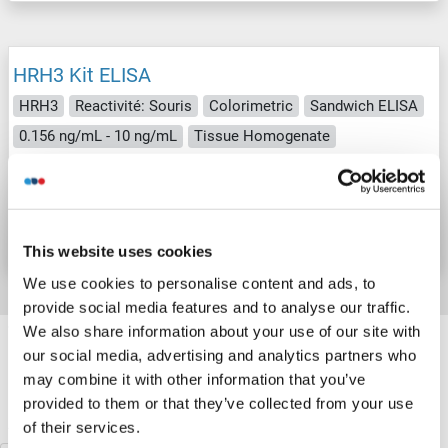
HRH3 Kit ELISA
HRH3
Reactivité: Souris
Colorimetric
Sandwich ELISA
0.156 ng/mL - 10 ng/mL
Tissue Homogenate
N° du produit ABIN5674691
Fiche technique
Détails
This website uses cookies
We use cookies to personalise content and ads, to
provide social media features and to analyse our traffic.
Target information, Synonyms, Latest
We also share information about your use of our site with
our social media, advertising and analytics partners who
references
may combine it with other information that you’ve
provided to them or that they’ve collected from your use
Avez-vous cherché autre chose?
of their services.