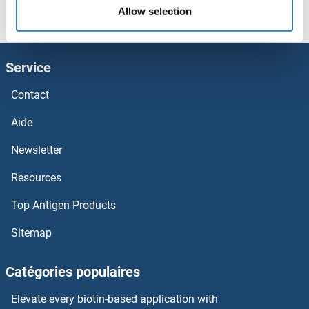
HPS1 Kits ELISA
Page d'accueil
H (hr)
HRH3
HRH3 Kits ELISA
Allow selection
HPR Kits ELISA
Service
HPGDS Kits ELISA
Contact
HPDL Kits ELISA
Aide
HPD Kits ELISA
Newsletter
Resources
HPCAL1 Kits ELISA
Top Antigen Products
HP1BP3 Kits ELISA
Sitemap
HOXD12 Kits ELISA
Catégories populaires
HOXB9 Kits ELISA
Elevate every biotin-based application with