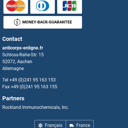
HS3ST3A1 Kits ELISA
MONEY-BACK-GUARANTEE
HS3ST4 Kits ELISA
Contact
HS3ST5 Kits ELISA
anticorps-enligne.fr
Schloss-Rahe-Str. 15
HS6ST2 Kits ELISA
52072, Aachen
Allemagne
HS6ST3 Kits ELISA
Tel
+49 (0)241 95 163 153
HSBP1 Kits ELISA
Fax
+49 (0)241 95 163 155
Partners
Hsc70 Kits ELISA
Rockland Immunochemicals, Inc.
HSCB Kits ELISA
Français
France
HSD11B1 Kits ELISA