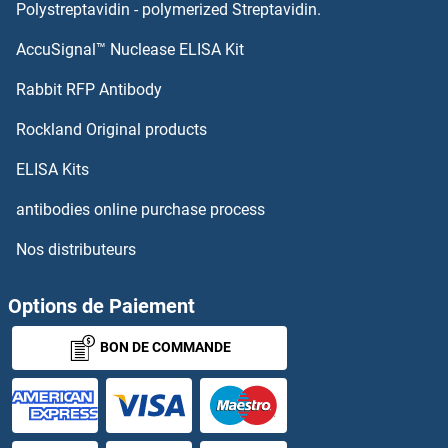
HOXB4 Kits ELISA
Polystreptavidin - polymerized Streptavidin.
AccuSignal™ Nuclease ELISA Kit
HOXA10 Kits ELISA
Rabbit RFP Antibody
HRH4 Kits ELISA
Rockland Original products
HRK Kits ELISA
ELISA Kits
HRNR Kits ELISA
antibodies online purchase process
Nos distributeurs
HRSP12 Kits ELISA
HS1BP3 Kits ELISA
Options de Paiement
BON DE COMMANDE
HS2ST1 Kits ELISA
HS3ST1 Kits ELISA
HS3ST2 Kits ELISA