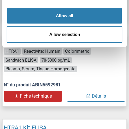
Fiche technique
Détails
Allow all
Allow selection
HTRA1 Kit ELISA
HTRA1
Reactivité: Humain
Colorimetric
Sandwich ELISA
78-5000 pg/mL
Plasma, Serum, Tissue Homogenate
N° du produit ABIN5592981
Fiche technique
Détails
HTRA1 Kit ELISA