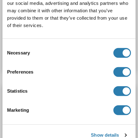
our social media, advertising and analytics partners who
may combine it with other information that you’ve
provided to them or that they’ve collected from your use
ELISA
of their services.
N° du produit ABIN841362
Consent
Necessary
Selection
Fiche technique
Détails
Preferences
Statistics
HTRA1 Kit ELISA
HTRA1
Reactivité: Humain
Colorimetric
Marketing
Sandwich ELISA
0.312 ng/mL - 20 ng/mL
Cell Lysate, Plasma, Serum, Tissue Homogenate
Show details
N° du produit ABIN2951317