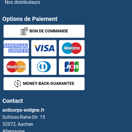
Nos distributeurs
Huntingtin Kits ELISA
HUWE1 Kits ELISA
Options de Paiement
BON DE COMMANDE
HVCN1 Kits ELISA
HVD3 Kits ELISA
HVEM Kits ELISA
HYAL1 Kits ELISA
MONEY-BACK-GUARANTEE
HYAL2 Kits ELISA
Contact
HYAL3 Kits ELISA
anticorps-enligne.fr
Schloss-Rahe-Str. 15
HYAL4 Kits ELISA
52072, Aachen
Allemagne