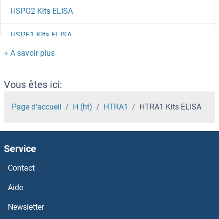
HSPG2 Kits ELISA
HSPE1 Kits ELISA
HSPD1 Kits ELISA
HSPBP1 Kits ELISA
Vous êtes ici:
HSPB8 Kits ELISA
Page d'accueil
H (ht)
HTRA1
HTRA1 Kits ELISA
HSPB7 Kits ELISA
Service
HSPB6 Kits ELISA
Contact
HSPB3 Kits ELISA
Aide
HSPB2 Kits ELISA
Newsletter