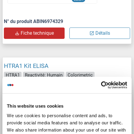
N° du produit ABIN6974329
Fiche technique
Détails
HTRA1 Kit ELISA
HTRA1
Reactivité: Humain
Colorimetric
Sandwich ELISA
1.56-100 ng/mL
Cell Culture Supernatant, Plasma, Serum
This website uses cookies
1 image
We use cookies to personalise content and ads, to
provide social media features and to analyse our traffic.
We also share information about your use of our site with