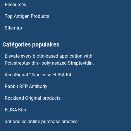
Resources
HSPA9 Kits ELISA
Top Antigen Products
HSPA6 Kits ELISA
Sitemap
HSPA4 Kits ELISA
Catégories populaires
HSPA2 Kits ELISA
Elevate every biotin-based application with
HSPA1L Kits ELISA
Polystreptavidin - polymerized Streptavidin.
AccuSignal™ Nuclease ELISA Kit
HSPA1B Kits ELISA
Rabbit RFP Antibody
HTRA2 Kits ELISA
Rockland Original products
HTRA3 Kits ELISA
ELISA Kits
HTRA4 Kits ELISA
antibodies online purchase process