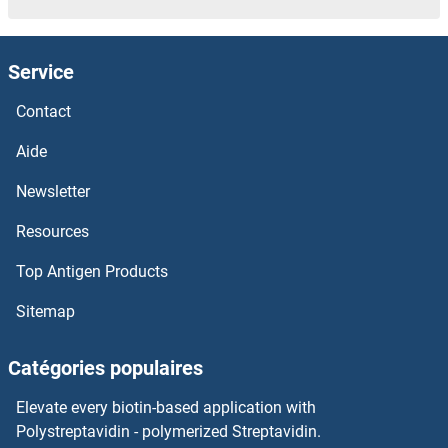
HYAL4 Kits ELISA
Service
HYAL3 Kits ELISA
Contact
HYAL2 Kits ELISA
Aide
HYAL1 Kits ELISA
Newsletter
Resources
HVEM Kits ELISA
Top Antigen Products
HVD3 Kits ELISA
Sitemap
HVCN1 Kits ELISA
Catégories populaires
HUWE1 Kits ELISA
Elevate every biotin-based application with
Huntingtin Kits ELISA
Polystreptavidin - polymerized Streptavidin.