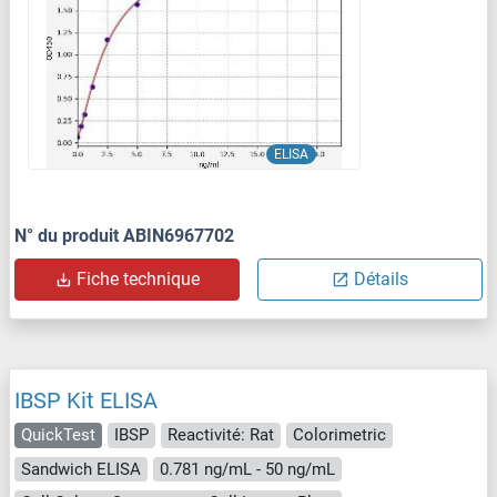
ELISA
N° du produit ABIN6967702
Fiche technique
Détails
IBSP Kit ELISA
QuickTest
IBSP
Reactivité: Rat
Colorimetric
Sandwich ELISA
0.781 ng/mL - 50 ng/mL