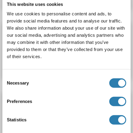
This website uses cookies
We use cookies to personalise content and ads, to
provide social media features and to analyse our traffic.
We also share information about your use of our site with
IBSP Kit ELISA
our social media, advertising and analytics partners who
IBSP
Reactivité: Souris
Colorimetric
0.312-20 ng/mL
may combine it with other information that you’ve
provided to them or that they’ve collected from your use
N° du produit ABIN1123999
of their services.
Fiche technique
Détails
Consent
Necessary
Selection
IBSP Kit ELISA
Preferences
IBSP
Reactivité: Boeuf (Vache)
Colorimetric
Statistics
N° du produit ABIN1123997