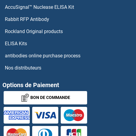
AccuSignal™ Nuclease ELISA Kit
HTRA4 Kits ELISA
Rabbit RFP Antibody
ICA Kits ELISA
Rockland Original products
ICA1 Kits ELISA
ELISA Kits
ICAM1 Kits ELISA
antibodies online purchase process
Nos distributeurs
ICAM2 Kits ELISA
ICAM4 Kits ELISA
Options de Paiement
BON DE COMMANDE
ICAM5 Kits ELISA
ICK Kits ELISA
ICMT Kits ELISA