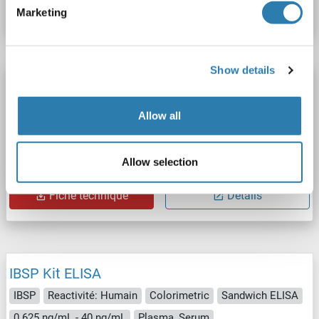
Fiche technique
Détails
Marketing
Show details
IBSP Kit ELISA
IBSP
Reactivité: Rat
Colorimetric
Sandwich ELISA
Allow all
0.78 ng/mL - 50 ng/mL
Plasma, Serum, Tissue Homogenate
Allow selection
N° du produit ABIN2945739
Fiche technique
Détails
IBSP Kit ELISA
IBSP
Reactivité: Humain
Colorimetric
Sandwich ELISA
0.625 ng/mL - 40 ng/mL
Plasma, Serum