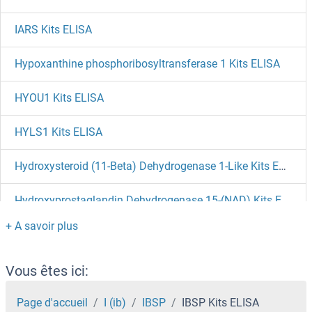
IARS Kits ELISA
Hypoxanthine phosphoribosyltransferase 1 Kits ELISA
HYOU1 Kits ELISA
HYLS1 Kits ELISA
Hydroxysteroid (11-Beta) Dehydrogenase 1-Like Kits ELISA
Hydroxyprostaglandin Dehydrogenase 15-(NAD) Kits ELISA
Hydroxyproline-Rich Glycoprotein Kits ELISA
Hydroxyproline Kits ELISA
Vous êtes ici:
Hyaluronic Acid Kits ELISA
Page d'accueil
I (ib)
IBSP
IBSP Kits ELISA