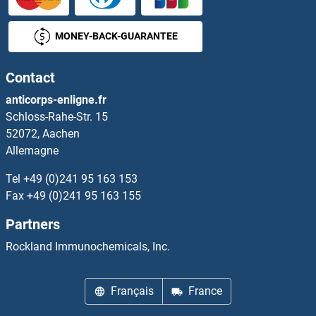
ICOSLG Kits ELISA
MONEY-BACK-GUARANTEE
ICT1 Kits ELISA
Contact
ID1 Kits ELISA
anticorps-enligne.fr
Schloss-Rahe-Str. 15
ID4 Kits ELISA
52072, Aachen
Allemagne
IDE Kits ELISA
Tel
+49 (0)241 95 163 153
IDH1 Kits ELISA
Fax
+49 (0)241 95 163 155
Partners
IDH2 Kits ELISA
Rockland Immunochemicals, Inc.
IDH3A Kits ELISA
Français
France
IDI1 Kits ELISA