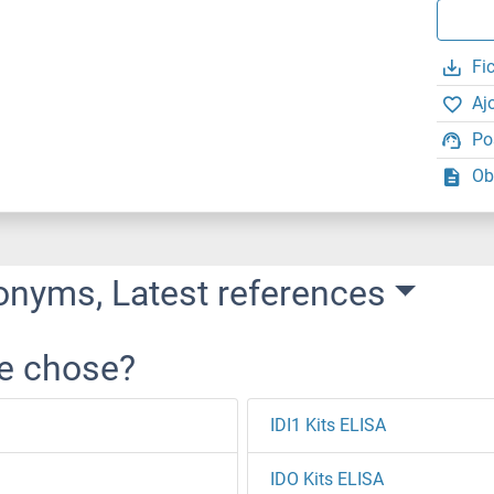
Fi
Aj
Po
Ob
onyms, Latest references
re chose?
IDI1 Kits ELISA
IDO Kits ELISA