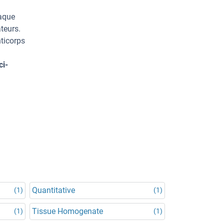
haque
teurs.
ticorps
ci-
Quantitative
(1)
(1)
Tissue Homogenate
(1)
(1)