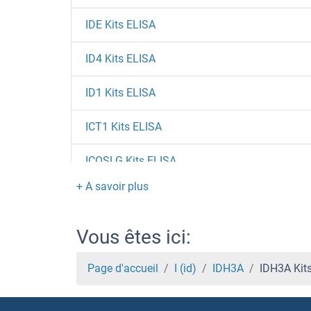
IDE Kits ELISA
ID4 Kits ELISA
ID1 Kits ELISA
ICT1 Kits ELISA
ICOSLG Kits ELISA
ICMT Kits ELISA
ICK Kits ELISA
Vous êtes ici:
ICAM5 Kits ELISA
Page d'accueil
I (id)
IDH3A
IDH3A Kit
ICAM4 Kits ELISA