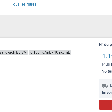
Tous les filtres
N° du 
Sandwich ELISA
0.156 ng/mL - 10 ng/mL
1.1
Plus 
96 te
D
Envoi