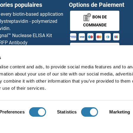
ories populaires
Options de Paiement
IFI44 Kits ELISA
 every biotin-based application
BON DE
lystreptavidin - polymerized
IFI44L Kits ELISA
COMMANDE
vidin.
gnal™ Nuclease ELISA Kit
IFI6 Kits ELISA
 RFP Antibody
MONEY-BACK-
d Original products
IFIH1 Kits ELISA
its
GUARANTEE
s
ies online purchase process
IFIT1 Kits ELISA
ise content and ads, to provide social media features and to an
tributeurs
rmation about your use of our site with our social media, advertis
IFITM2 Kits ELISA
 combine it with other information that you’ve provided to them o
 use of their services.
Français
France
IFITM3 Kits ELISA
ts ELISA
IFNA Kits ELISA
Preferences
Statistics
Marketing
ions légales
Protection des données
Cookie Settings
Con
© antibodies-online 2026
IFNA10 Kits ELISA