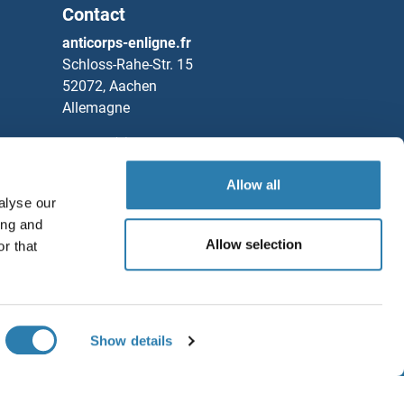
Contact
anticorps-enligne.fr
Schloss-Rahe-Str. 15
52072, Aachen
Allemagne
Tel
+49 (0)241 95 163 153
Fax
+49 (0)241 95 163 155
Allow all
Partners
alyse our
ing and
Rockland Immunochemicals, Inc.
Allow selection
r that
Sauvegarder / Partager
Chat with us!
Show details
ditions générales