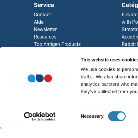
Service
Catég
ICAM2 Kits ELISA
Contact
Elevate
Aide
with Po
ICAM1 Kits ELISA
Newsletter
Strepta
Resources
AccuSi
ICA1 Kits ELISA
Top Antigen Products
Rabbit
Sitemap
Rocklan
ICA Kits ELISA
ELISA K
This website uses cookie
antibod
IBSP Kits ELISA
We use cookies to personal
Nos dis
traffic. We also share info
IBA57 Kits ELISA
analytics partners who may
they’ve collected from your
IARS Kits ELISA
Consent
Hypoxanthine phosphoribosyltransferase 1 Ki
Necessary
À propos
Ment
Selection
HYOU1 Kits ELISA