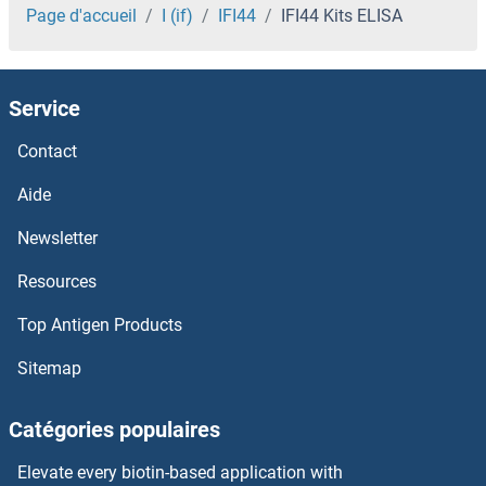
IDO Kits ELISA
Page d'accueil
I (if)
IFI44
IFI44 Kits ELISA
IDI1 Kits ELISA
Service
IDH3A Kits ELISA
Contact
IDH2 Kits ELISA
Aide
IDH1 Kits ELISA
Newsletter
Resources
IDE Kits ELISA
Top Antigen Products
ID4 Kits ELISA
Sitemap
ID1 Kits ELISA
Catégories populaires
ICT1 Kits ELISA
Elevate every biotin-based application with