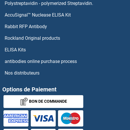
ICOSLG Kits ELISA
Polystreptavidin - polymerized Streptavidin.
AccuSignal™ Nuclease ELISA Kit
ICMT Kits ELISA
Rabbit RFP Antibody
IFI44L Kits ELISA
Rockland Original products
IFI6 Kits ELISA
ELISA Kits
IFIH1 Kits ELISA
antibodies online purchase process
Nos distributeurs
IFIT1 Kits ELISA
IFITM2 Kits ELISA
Options de Paiement
BON DE COMMANDE
IFITM3 Kits ELISA
IFNA Kits ELISA