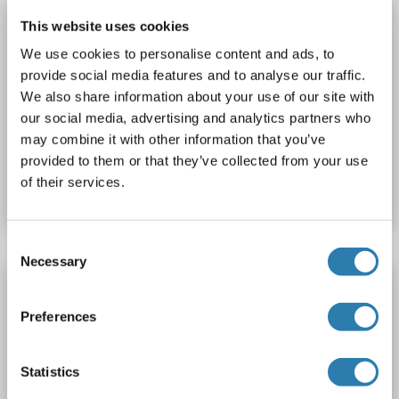
IFI44 Kit ELISA
This website uses cookies
IFI44
Reactivité: Humain
Colorimetric
We use cookies to personalise content and ads, to
provide social media features and to analyse our traffic.
Competition ELISA
0.78-50 ng/mL
We also share information about your use of our site with
Plasma, Serum, Tissue Homogenate
our social media, advertising and analytics partners who
may combine it with other information that you’ve
N° du produit ABIN5595371
provided to them or that they’ve collected from your use
of their services.
Fiche technique
Détails
Consent
Necessary
Selection
IFI44 Kit ELISA
IFI44
Reactivité: Humain
Colorimetric
0.78-50 ng/mL
Preferences
N° du produit ABIN1138499
Statistics
Fiche technique
Détails