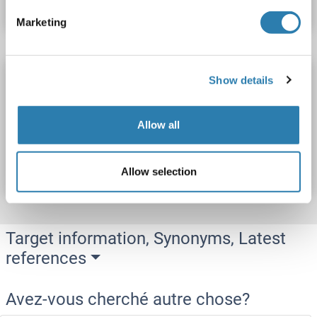
Marketing
IFI44 Kit ELISA
Show details
IFI44
Reactivité: Souris
Colorimetric
Allow all
N° du produit ABIN1138500
Fiche technique
Détails
Allow selection
Target information, Synonyms, Latest
references
Avez-vous cherché autre chose?