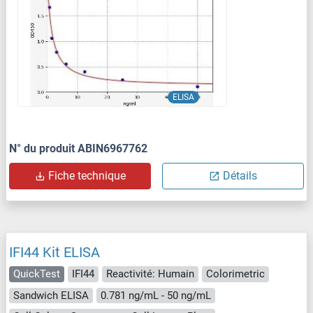
ELISA
N° du produit ABIN6967762
Fiche technique
Détails
IFI44 Kit ELISA
QuickTest
IFI44
Reactivité: Humain
Colorimetric
Sandwich ELISA
0.781 ng/mL - 50 ng/mL