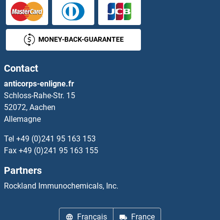
IFNA10 Kits ELISA
IFNA13 Kits ELISA
MONEY-BACK-GUARANTEE
IFNa14 Kits ELISA
Contact
IFNA2 Kits ELISA
anticorps-enligne.fr
Schloss-Rahe-Str. 15
IFNA4 Kits ELISA
52072, Aachen
Allemagne
IFNA5 Kits ELISA
Tel
+49 (0)241 95 163 153
IFNA6 Kits ELISA
Fax
+49 (0)241 95 163 155
Partners
IFNA7 Kits ELISA
Rockland Immunochemicals, Inc.
IFNA8 Kits ELISA
Français
France
IFNAR1 Kits ELISA