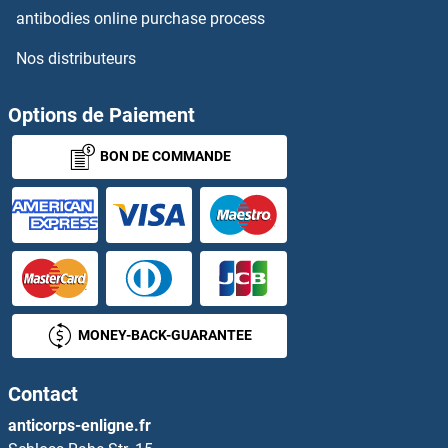
IGFL2 Anticorps
antibodies online purchase process
Nos distributeurs
IGFL4 Anticorps
IgG3 Anticorps
Options de Paiement
BON DE COMMANDE
IgH Anticorps
IGHG1 Anticorps
IGHMBP2 Anticorps
IGIP Anticorps
MONEY-BACK-GUARANTEE
IGJ Anticorps
Contact
IGKV1-27 Anticorps
anticorps-enligne.fr