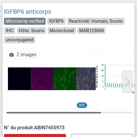
IGFBP6 anticorps
Microarray verified
IGFBP6
Reactivité: Humain, Souris
IHC
Hôte: Souris
Monoclonal
MAB123668
unconjugated
2 images
IHC
N° du produit ABIN7455973