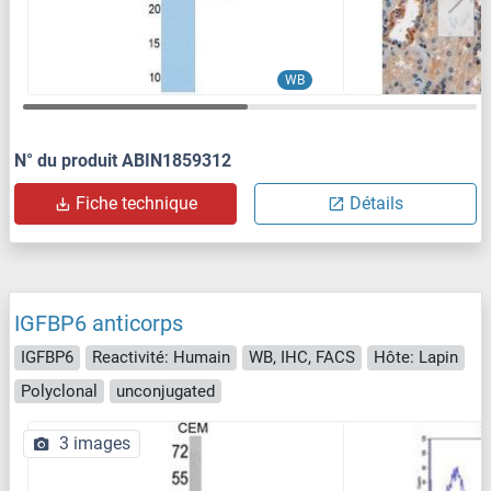
WB
N° du produit ABIN1859312
Fiche technique
Détails
IGFBP6 anticorps
IGFBP6
Reactivité: Humain
WB, IHC, FACS
Hôte: Lapin
Polyclonal
unconjugated
3 images