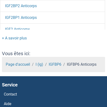
IGF2BP2 Anticorps
IGF2BP1 Anticorps
IGF2 Anticorps
IGF1 Anticorps
IGF-like family receptor 1 Anticorps
Vous êtes ici:
IgE Anticorps
Page d'accueil
I (ig)
IGFBP6
IGFBP6 Anticorps
IgD Anticorps
Service
IGBP1 Anticorps
Contact
IgA Anticorps
Aide