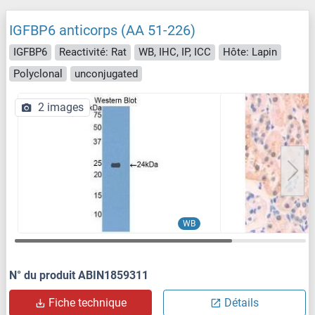
IGFBP6 anticorps (AA 51-226)
IGFBP6
Reactivité: Rat
WB, IHC, IP, ICC
Hôte: Lapin
Polyclonal
unconjugated
2 images
WB
N° du produit ABIN1859311
Fiche technique
Détails