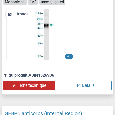
Monoclonal
1A8
unconjugated
1 image
WB
N° du produit ABIN1326936
Fiche technique
Détails
IGFBP6 anticorps (Internal Region)