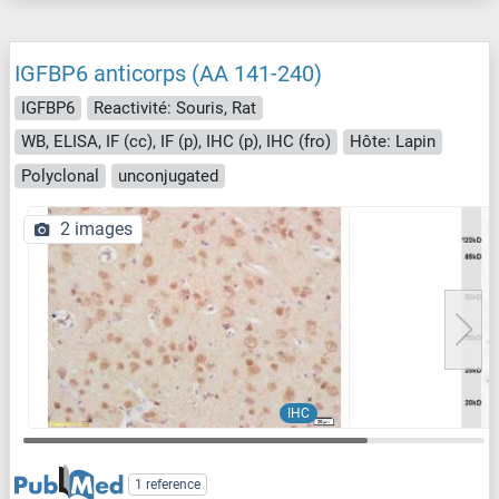
IGFBP6 anticorps (AA 141-240)
IGFBP6
Reactivité: Souris, Rat
WB, ELISA, IF (cc), IF (p), IHC (p), IHC (fro)
Hôte: Lapin
Polyclonal
unconjugated
2 images
IHC
1 reference