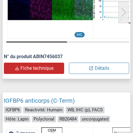
IHC
N° du produit ABIN7456037
Fiche technique
Détails
IGFBP6 anticorps (C-Term)
IGFBP6
Reactivité: Humain
WB, IHC (p), FACS
Hôte: Lapin
Polyclonal
RB20484
unconjugated