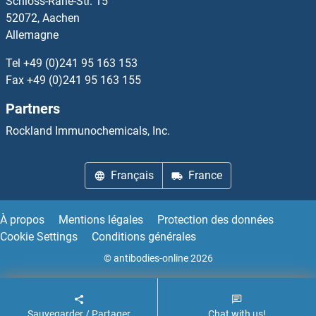
Schloss-Rahe-Str. 15
IGLL1 Anticorps
52072, Aachen
Allemagne
IGLL5 Anticorps
Tel
+49 (0)241 95 163 153
IGSF1 Anticorps
Fax
+49 (0)241 95 163 155
Partners
IGSF10 Anticorps
Rockland Immunochemicals, Inc.
IGSF11 Anticorps
Français
France
IGSF3 Anticorps
IGSF5 Anticorps
À propos
Mentions légales
Protection des données
Cookie Settings
Conditions générales
IGSF6 Anticorps
© antibodies-online 2026
IGSF8 Anticorps
Sauvegarder / Partager
Chat with us!