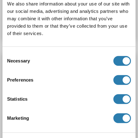
We also share information about your use of our site with
our social media, advertising and analytics partners who
N° du produit ABIN7799055
may combine it with other information that you’ve
provided to them or that they’ve collected from your use
Fiche technique
Détails
of their services.
Consent
IGFBP6 anticorps (AA 46-238)
Necessary
Selection
IGFBP6
Reactivité: Souris
WB, IHC, IP, ICC
Hôte: Lapin
Polyclonal
unconjugated
Preferences
3 images
Statistics
Marketing