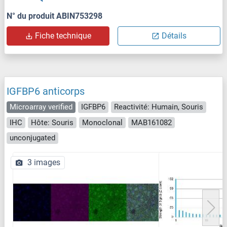
N° du produit ABIN753298
Fiche technique
Détails
IGFBP6 anticorps
Microarray verified
IGFBP6
Reactivité: Humain, Souris
IHC
Hôte: Souris
Monoclonal
MAB161082
unconjugated
3 images