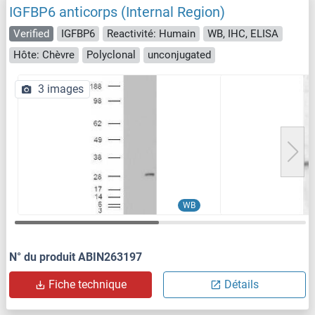
IGFBP6 anticorps (Internal Region)
Verified
IGFBP6
Reactivité: Humain
WB, IHC, ELISA
Hôte: Chèvre
Polyclonal
unconjugated
3 images
WB
N° du produit ABIN263197
Fiche technique
Détails