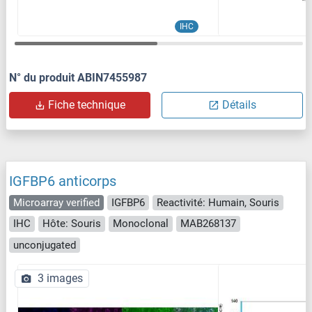
IHC
N° du produit ABIN7455987
Fiche technique
Détails
IGFBP6 anticorps
Microarray verified
IGFBP6
Reactivité: Humain, Souris
IHC
Hôte: Souris
Monoclonal
MAB268137
unconjugated
3 images