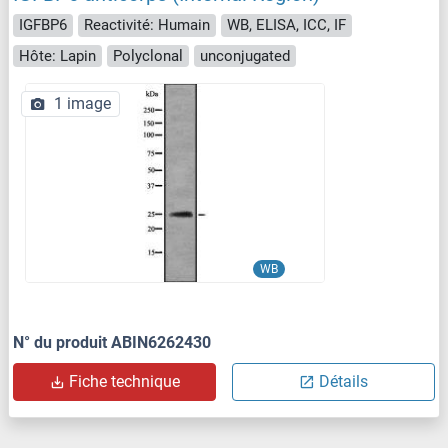
IGFBP6
Reactivité: Humain
WB, ELISA, ICC, IF
Hôte: Lapin
Polyclonal
unconjugated
1 image
WB
N° du produit ABIN6262430
Fiche technique
Détails