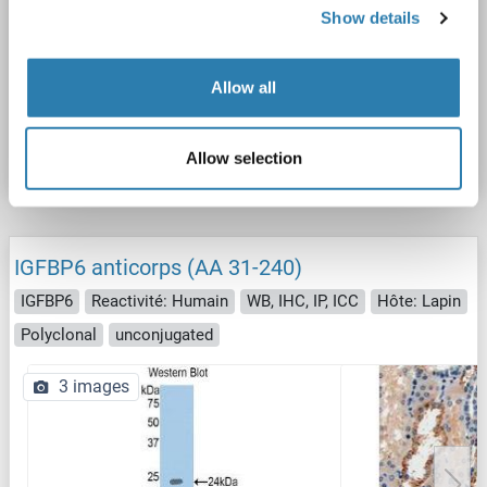
Show details
WB
Allow all
N° du produit ABIN1859313
Fiche technique
Détails
Allow selection
IGFBP6 anticorps (AA 31-240)
IGFBP6
Reactivité: Humain
WB, IHC, IP, ICC
Hôte: Lapin
Polyclonal
unconjugated
3 images