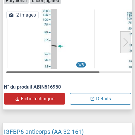
Polyclonal
unconjugated
2 images
WB
N° du produit ABIN516950
Fiche technique
Détails
IGFBP6 anticorps (AA 32-161)