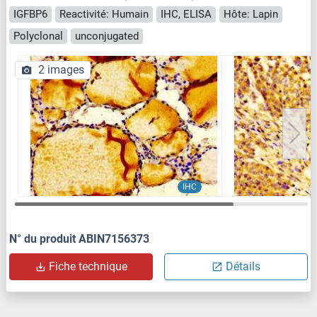
IGFBP6
Reactivité: Humain
IHC, ELISA
Hôte: Lapin
Polyclonal
unconjugated
2 images
IHC
N° du produit ABIN7156373
Fiche technique
Détails