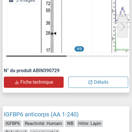
3 images
WB
N° du produit ABIN390729
Fiche technique
Détails
IGFBP6 anticorps (AA 1-240)
IGFBP6
Reactivité: Humain
WB
Hôte: Lapin