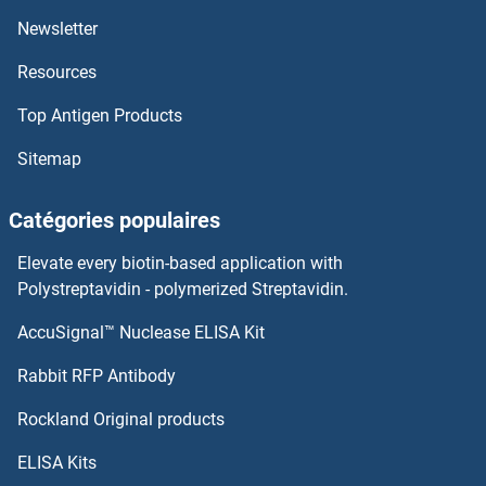
Ig Anticorps
Newsletter
Resources
IFT88 Anticorps
Top Antigen Products
IFT81 Anticorps
Sitemap
IFT80 Anticorps
Catégories populaires
IFT74 Anticorps
Elevate every biotin-based application with
IFT57 Anticorps
Polystreptavidin - polymerized Streptavidin.
AccuSignal™ Nuclease ELISA Kit
IFT46 Anticorps
Rabbit RFP Antibody
IGFBP7 Anticorps
Rockland Original products
IGFBPI Anticorps
ELISA Kits