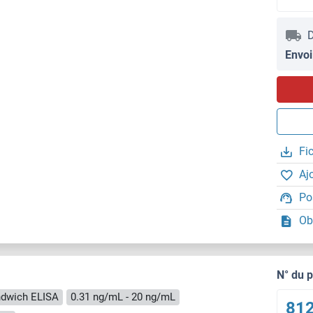
D
Envoi
Fi
Aj
Po
Ob
N° du 
dwich ELISA
0.31 ng/mL - 20 ng/mL
812