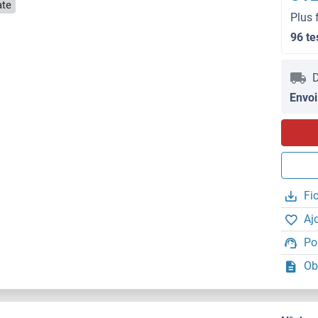
ate
Plus 
96 te
D
Envoi
Fi
Aj
Po
Ob