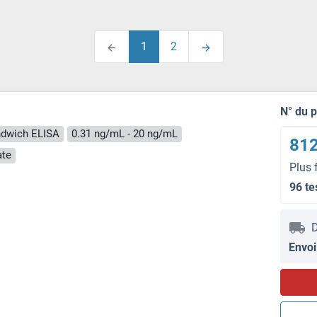
1
2
N° du 
dwich ELISA
0.31 ng/mL - 20 ng/mL
812
ate
Plus 
96 te
D
Envoi