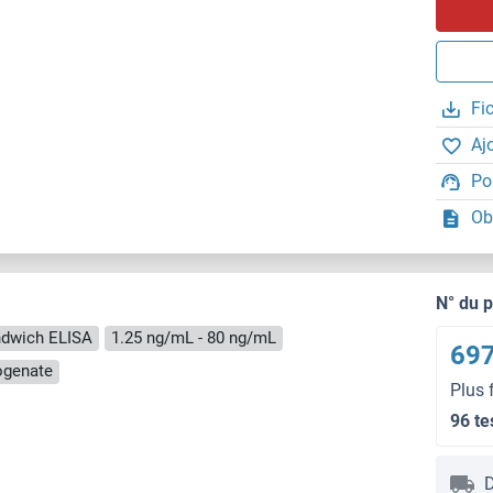
Fi
Aj
Po
Ob
N° du 
dwich ELISA
1.25 ng/mL - 80 ng/mL
697
ogenate
Plus 
96 te
D