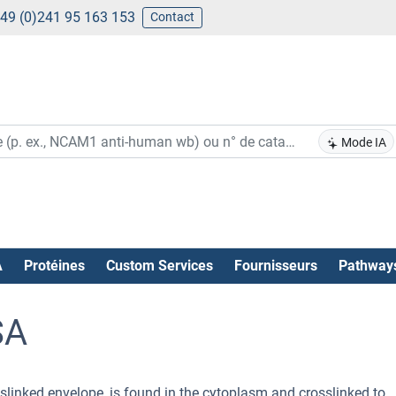
49 (0)241 95 163 153
Contact
Mode IA
A
Protéines
Custom Services
Fournisseurs
Pathway
SA
slinked envelope, is found in the cytoplasm and crosslinked to