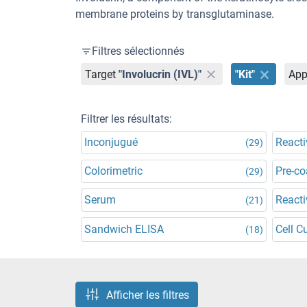
membrane proteins by transglutaminase.
Filtres sélectionnés
Target
"Involucrin (IVL)"
"Kit"
App
Filtrer les résultats:
Inconjugué
Reacti
(29)
Colorimetric
Pre-co
(29)
Serum
Reacti
(21)
Sandwich ELISA
Cell C
(18)
Afficher les filtres