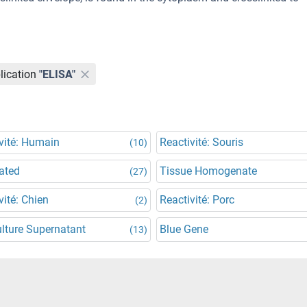
lication
"ELISA"
vité: Humain
Reactivité: Souris
(10)
ated
Tissue Homogenate
(27)
vité: Chien
Reactivité: Porc
(2)
ulture Supernatant
Blue Gene
(13)