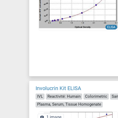
ELISA
Involucrin Kit ELISA
IVL
Reactivité: Humain
Colorimetric
San
Plasma, Serum, Tissue Homogenate
1 image