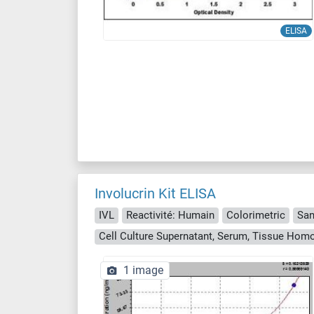
ELISA
Involucrin Kit ELISA
IVL
Reactivité: Humain
Colorimetric
San
Cell Culture Supernatant, Serum, Tissue Hom
1 image