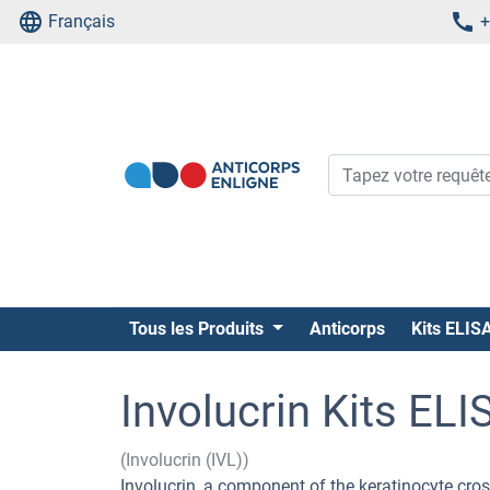
Français
+
Tous les Produits
Anticorps
Kits ELIS
Involucrin Kits ELI
(Involucrin (IVL))
Involucrin, a component of the keratinocyte cros