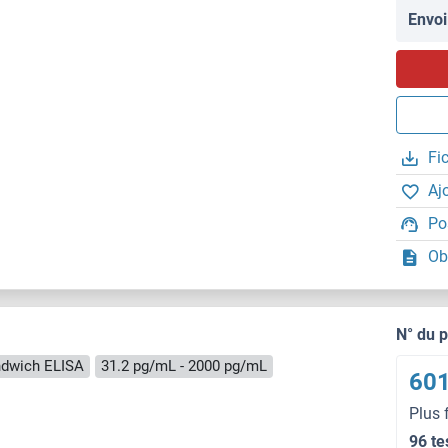
Envoi
Fi
Aj
Po
Ob
N° du 
dwich ELISA
31.2 pg/mL - 2000 pg/mL
601
Plus 
96 te