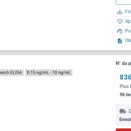
Fi
Aj
Po
Ob
N° du 
wich ELISA
0.15 ng/mL - 10 ng/mL
836
Plus 
96 te
D
Envoi