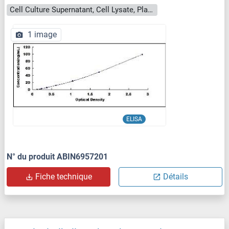
Cell Culture Supernatant, Cell Lysate, Plasma, Serum, Tissue Homogenate
1 image
ELISA
N° du produit ABIN6957201
Fiche technique
Détails