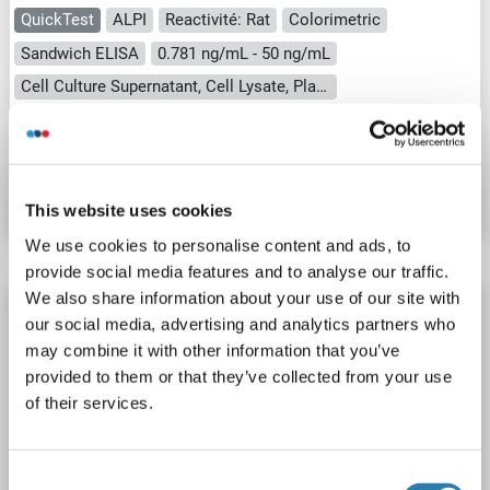
QuickTest
ALPI
Reactivité: Rat
Colorimetric
Sandwich ELISA
0.781 ng/mL - 50 ng/mL
Cell Culture Supernatant, Cell Lysate, Plasma, Serum, Tissue Lysate
N° du produit ABIN7671751
Fiche technique
Détails
This website uses cookies
We use cookies to personalise content and ads, to
provide social media features and to analyse our traffic.
We also share information about your use of our site with
Intestinal Alkaline Phosphatase Kit ELISA
our social media, advertising and analytics partners who
QuickTest
ALPI
Reactivité: Humain
Colorimetric
may combine it with other information that you’ve
Sandwich ELISA
1.563 ng/mL - 100 ng/mL
provided to them or that they’ve collected from your use
of their services.
Cell Culture Supernatant, Cell Lysate, Plasma, Serum, Tissue Lysate
N° du produit ABIN7671750
Consent