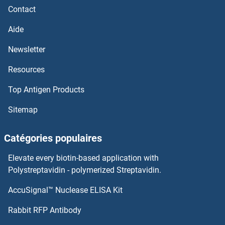
Integrin, alpha 3 Kits ELISA
Contact
Aide
Integrin beta 7 Kits ELISA
Newsletter
Integrin beta 5 Kits ELISA
Resources
Integrin beta 4 Kits ELISA
Top Antigen Products
Integrin beta 3 Kits ELISA
Sitemap
Integrin beta 2 Kits ELISA
Catégories populaires
Integrin beta 1 Kits ELISA
Elevate every biotin-based application with
Polystreptavidin - polymerized Streptavidin.
Intrinsic Factor Kits ELISA
AccuSignal™ Nuclease ELISA Kit
INTS3 Kits ELISA
Rabbit RFP Antibody