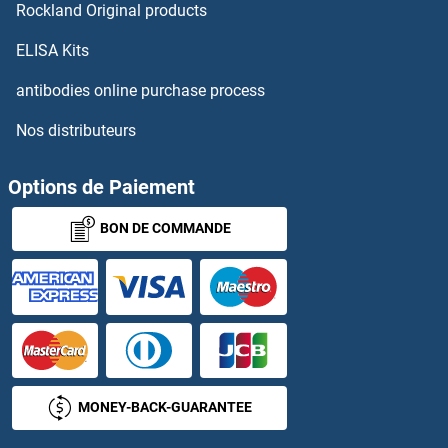
INTS8 Kits ELISA
Rockland Original products
ELISA Kits
Inversin Kits ELISA
antibodies online purchase process
Involucrin Kits ELISA
Nos distributeurs
Ionized Calcium-binding Adapter Molecule 1 Kits ELISA
Options de Paiement
Ionized Calcium-binding Adapter Molecule 2 Kits ELISA
BON DE COMMANDE
IPMK Kits ELISA
IPP Kits ELISA
IQGAP1 Kits ELISA
IQGAP2 Kits ELISA
MONEY-BACK-GUARANTEE
IRAK1 Kits ELISA