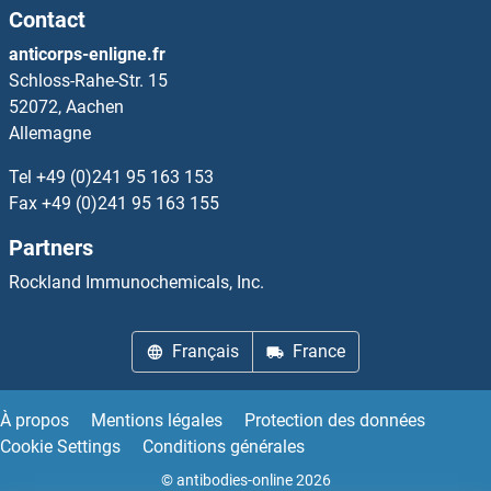
Contact
IRAK2 Kits ELISA
anticorps-enligne.fr
Schloss-Rahe-Str. 15
IRAK3 Kits ELISA
52072, Aachen
Allemagne
IRAK4 Kits ELISA
Tel
+49 (0)241 95 163 153
Fax
+49 (0)241 95 163 155
IREB2 Kits ELISA
Partners
IREM1 Kits ELISA
Rockland Immunochemicals, Inc.
IRF1 Kits ELISA
Français
France
IRF2BP1 Kits ELISA
À propos
Mentions légales
Protection des données
IRF2BP2 Kits ELISA
Cookie Settings
Conditions générales
© antibodies-online 2026