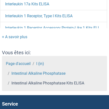
Interleukin 17a Kits ELISA
Interleukin 1 Receptor, Type I Kits ELISA
Interleukin 1 Receptor Accessory Protein-Like 1 Kits ELISA
Interferon, alpha 21 Kits ELISA
Interferon, alpha 1 Kits ELISA
Vous êtes ici:
Interferon Regulatory Factor 2 Kits ELISA
Page d'accueil
I (in)
Intestinal Alkaline Phosphatase
Interferon gamma Kits ELISA
Intestinal Alkaline Phosphatase Kits ELISA
Intercellular Adhesion Molecule 3 Kits ELISA
Integrin, alpha 5 Kits ELISA
Service