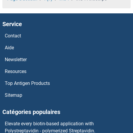
IRF7 Anticorps
Service
IRF6 Anticorps
Contact
IRF5 Anticorps
Aide
IRF4 Anticorps
Newsletter
Resources
IRF3 Anticorps
Top Antigen Products
IRF2BP2 Anticorps
Sitemap
IRF2BP1 Anticorps
Catégories populaires
IRF1 Anticorps
Elevate every biotin-based application with
IREM1 Anticorps
Polystreptavidin - polymerized Streptavidin.