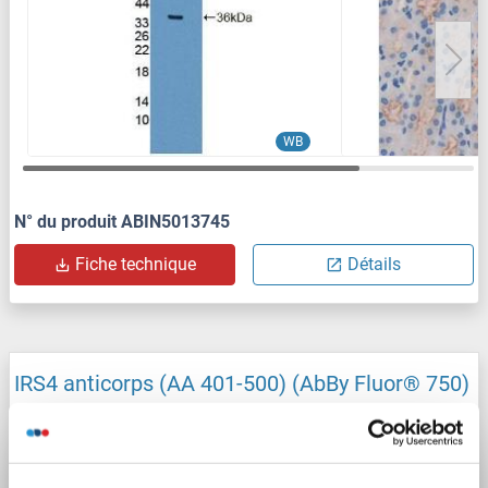
WB
N° du produit ABIN5013745
Fiche technique
Détails
IRS4 anticorps (AA 401-500) (AbBy Fluor® 750)
IRS4
Reactivité: Souris, Rat
IF (cc), IF (p)
Hôte: Lapin
Polyclonal
AbBy Fluor® 750