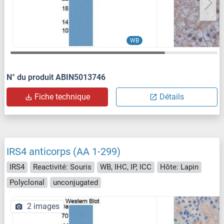
WB
N° du produit ABIN5013746
Fiche technique
Détails
IRS4 anticorps (AA 1-299)
IRS4
Reactivité: Souris
WB, IHC, IP, ICC
Hôte: Lapin
Polyclonal
unconjugated
2 images