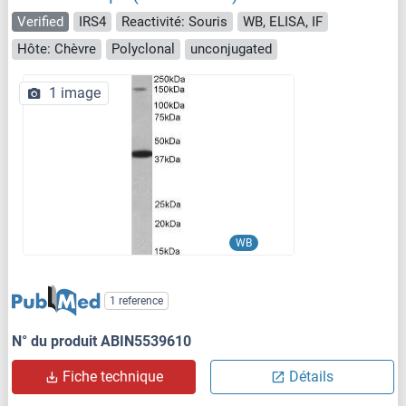
Verified
IRS4
Reactivité: Souris
WB, ELISA, IF
Hôte: Chèvre
Polyclonal
unconjugated
1 image
WB
1 reference
N° du produit ABIN5539610
Fiche technique
Détails