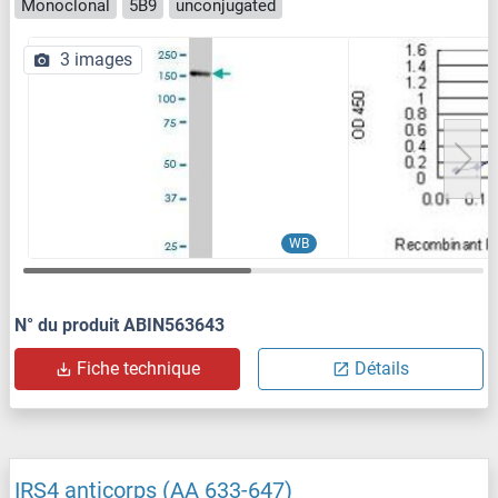
Monoclonal
5B9
unconjugated
3 images
WB
N° du produit ABIN563643
Fiche technique
Détails
IRS4 anticorps (AA 633-647)