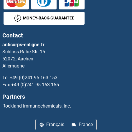
ISL1 Anticorps
MONEY-BACK-GUARANTEE
ISL2 Anticorps
Contact
ISLR Anticorps
anticorps-enligne.fr
Schloss-Rahe-Str. 15
ISLR2 Anticorps
52072, Aachen
Allemagne
ISM1 Anticorps
Tel
+49 (0)241 95 163 153
ISOC1 Anticorps
Fax
+49 (0)241 95 163 155
Partners
ISOC2 Anticorps
Rockland Immunochemicals, Inc.
Isocitrate Dehydrogenase Anticorps
Français
France
Isocitrate Dehydrogenase 3 (NAD+) beta Anticorps