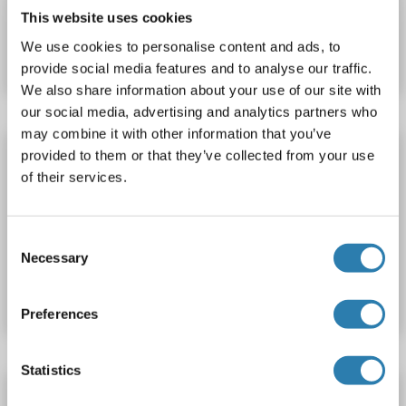
This website uses cookies
N° du produit ABIN5005582
We use cookies to personalise content and ads, to
Fiche technique
Détails
provide social media features and to analyse our traffic.
We also share information about your use of our site with
our social media, advertising and analytics partners who
may combine it with other information that you’ve
IRS4 anticorps (AA 401-500) (AbBy Fluor® 680)
provided to them or that they’ve collected from your use
of their services.
IRS4
Reactivité: Souris, Rat
IF (cc), IF (p)
Hôte: Lapin
Polyclonal
AbBy Fluor® 680
Consent
Necessary
N° du produit ABIN5005581
Selection
Fiche technique
Détails
Preferences
Statistics
IRS4 anticorps (AA 401-500) (Cy3)