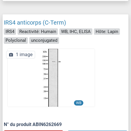
IRS4 anticorps (C-Term)
IRS4
Reactivité: Humain
WB, IHC, ELISA
Hôte: Lapin
Polyclonal
unconjugated
1 image
WB
N° du produit ABIN6262669