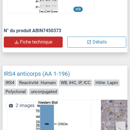
WB
N° du produit ABIN7450373
Fiche technique
Détails
IRS4 anticorps (AA 1-196)
IRS4
Reactivité: Humain
WB, IHC, IP, ICC
Hôte: Lapin
Polyclonal
unconjugated
2 images