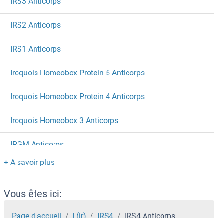
IRS3 Anticorps
IRS2 Anticorps
IRS1 Anticorps
Iroquois Homeobox Protein 5 Anticorps
Iroquois Homeobox Protein 4 Anticorps
Iroquois Homeobox 3 Anticorps
IRGM Anticorps
IRGC Anticorps
IRF9 Anticorps
Vous êtes ici:
IRF8 Anticorps
Page d'accueil
I (ir)
IRS4
IRS4 Anticorps