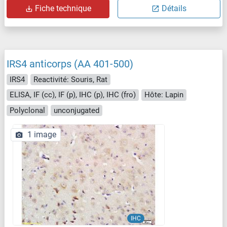
Fiche technique
Détails
IRS4 anticorps (AA 401-500)
IRS4
Reactivité: Souris, Rat
ELISA, IF (cc), IF (p), IHC (p), IHC (fro)
Hôte: Lapin
Polyclonal
unconjugated
1 image
IHC