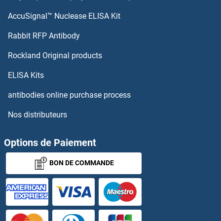
AccuSignal™ Nuclease ELISA Kit
IREB2 Anticorps
Rabbit RFP Antibody
IRX1 Anticorps
Rockland Original products
IRX2 Anticorps
ELISA Kits
ISCA1 Anticorps
antibodies online purchase process
Nos distributeurs
ISCA2 Anticorps
ISCU Anticorps
Options de Paiement
BON DE COMMANDE
ISG15 Anticorps
ISG20 Anticorps
ISG20L2 Anticorps