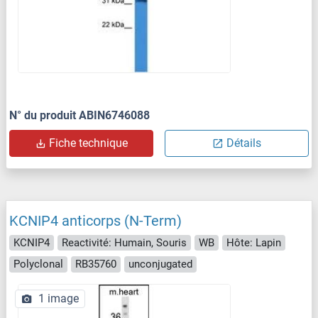
N° du produit ABIN6746088
Fiche technique
Détails
KCNIP4 anticorps (N-Term)
KCNIP4
Reactivité: Humain, Souris
WB
Hôte: Lapin
Polyclonal
RB35760
unconjugated
1 image