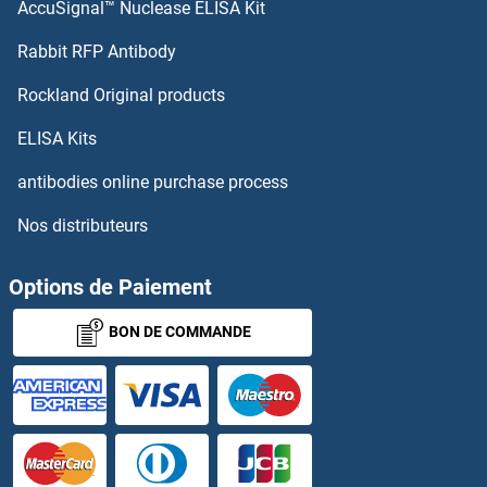
AccuSignal™ Nuclease ELISA Kit
KCND1 Anticorps
Rabbit RFP Antibody
KCNJ1 Anticorps
Rockland Original products
KCNJ10 Anticorps
ELISA Kits
KCNJ11 Anticorps
antibodies online purchase process
Nos distributeurs
KCNJ13 Anticorps
KCNJ14 Anticorps
Options de Paiement
BON DE COMMANDE
KCNJ15 Anticorps
KCNJ2 Anticorps
KCNJ3 Anticorps