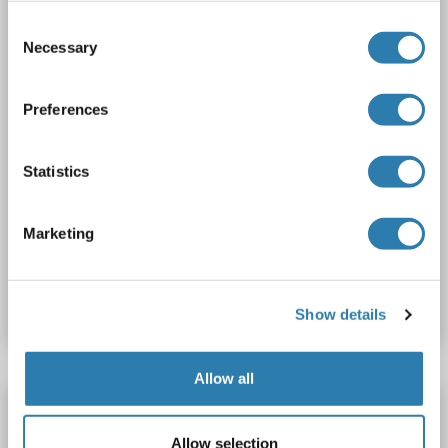
3 images
Consent
Necessary
Selection
Preferences
Statistics
WB
Marketing
N° du produit ABIN2775915
Fiche technique
Détails
Show details
Allow all
KCNIP4 anticorps (AA 47-57)
KCNIP4
Reactivité: Humain, Souris, Rat, Singe
WB, ELISA
Allow selection