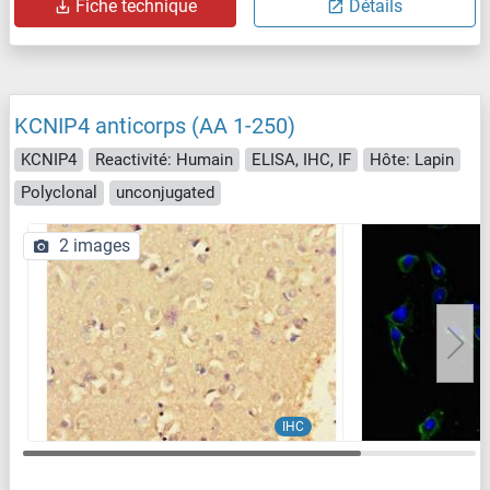
Fiche technique
Détails
KCNIP4 anticorps (AA 1-250)
KCNIP4
Reactivité: Humain
ELISA, IHC, IF
Hôte: Lapin
Polyclonal
unconjugated
2 images
IHC