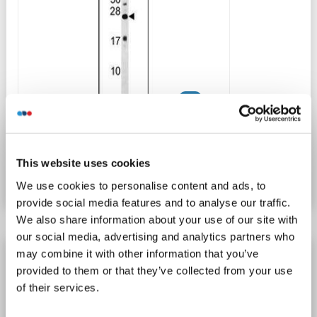
WB
N° du produit ABIN1539647
This website uses cookies
Fiche technique
Détails
We use cookies to personalise content and ads, to
provide social media features and to analyse our traffic.
We also share information about your use of our site with
our social media, advertising and analytics partners who
KCNIP4 anticorps (N-Term)
may combine it with other information that you’ve
provided to them or that they’ve collected from your use
KCNIP4
Reactivité: Humain, Souris, Rat, Boeuf (Vache), Lapin, Chien
of their services.
WB, IHC
Hôte: Lapin
Polyclonal
unconjugated