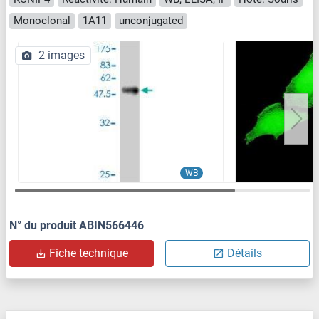
Monoclonal
1A11
unconjugated
2 images
WB
N° du produit ABIN566446
Fiche technique
Détails