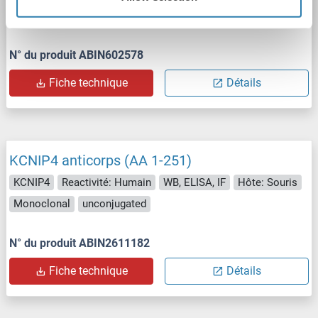
Hôte: Lapin
Polyclonal
unconjugated
N° du produit ABIN602578
Fiche technique
Détails
KCNIP4 anticorps (AA 1-251)
KCNIP4
Reactivité: Humain
WB, ELISA, IF
Hôte: Souris
Monoclonal
unconjugated
N° du produit ABIN2611182
Fiche technique
Détails