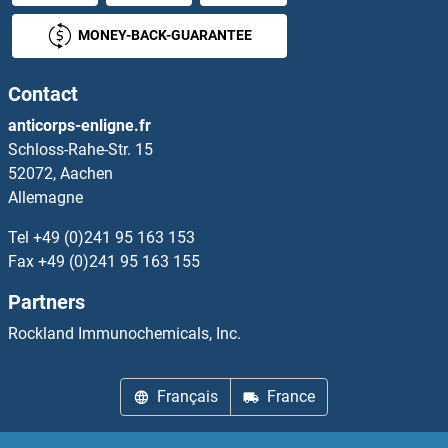
KCNJ4 Anticorps
MONEY-BACK-GUARANTEE
KCNJ5 Anticorps
Contact
KCNJ6 Anticorps
anticorps-enligne.fr
Schloss-Rahe-Str. 15
KCNJ8 Anticorps
52072, Aachen
Allemagne
KCNJ9 Anticorps
Tel
+49 (0)241 95 163 153
KCNK1 Anticorps
Fax
+49 (0)241 95 163 155
Partners
KCNK10 Anticorps
Rockland Immunochemicals, Inc.
KCNK12 Anticorps
Français
France
KCNK15 Anticorps
KCNK16 Anticorps