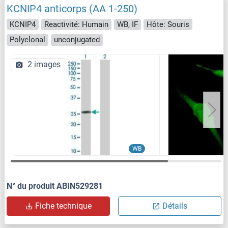
KCNIP4 anticorps (AA 1-250)
KCNIP4
Reactivité: Humain
WB, IF
Hôte: Souris
Polyclonal
unconjugated
2 images
WB
N° du produit ABIN529281
Fiche technique
Détails