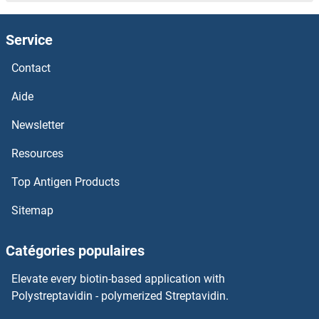
Kcng2 Anticorps
Service
KCNG1 Anticorps
Contact
KCNF1 Anticorps
Aide
KCNE4 Anticorps
Newsletter
Resources
Kcne3 Anticorps
Top Antigen Products
KCNE2 Anticorps
Sitemap
KCNE1 Anticorps
Catégories populaires
KCND3 Anticorps
Elevate every biotin-based application with
KCND2 Anticorps
Polystreptavidin - polymerized Streptavidin.