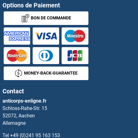
Options de Paiement
KH Domain Containing, RNA Binding, Signal Transduction Associated 1 Anticorps
BON DE COMMANDE
KH-Type Splicing Regulatory Protein Anticorps
KHDRBS2 Anticorps
KHDRBS3 Anticorps
Ki-67 Anticorps
MONEY-BACK-GUARANTEE
KIAA0090 Anticorps
Contact
KIAA0101 Anticorps
anticorps-enligne.fr
Schloss-Rahe-Str. 15
KIAA0284 Anticorps
52072, Aachen
Allemagne
KIAA0319 Anticorps
Tel
+49 (0)241 95 163 153