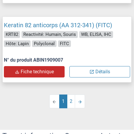
Keratin 82 anticorps (AA 312-341) (FITC)
KRT82
Reactivité: Humain, Souris
WB, ELISA, IHC
Hôte: Lapin
Polyclonal
FITC
N° du produit ABIN1909007
Fiche technique
Détails
1
2