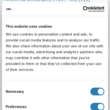
KRT82
Reactivité: Humain
WB, IF (cc), IF (p)
Hôte: Lapin
Polyclonal
Cy5
This website uses cookies
N° du produit ABIN1415507
We use cookies to personalise content and ads, to
Fiche technique
Détails
provide social media features and to analyse our traffic.
We also share information about your use of our site with
our social media, advertising and analytics partners who
may combine it with other information that you’ve
Keratin 82 anticorps (AA 351-450) (AbBy
provided to them or that they’ve collected from your use
Fluor® 555)
of their services.
KRT82
Reactivité: Humain
WB, IF (cc), IF (p)
Hôte: Lapin
Polyclonal
AbBy Fluor® 555
Consent
Necessary
Selection
N° du produit ABIN1397636
Preferences
Fiche technique
Détails