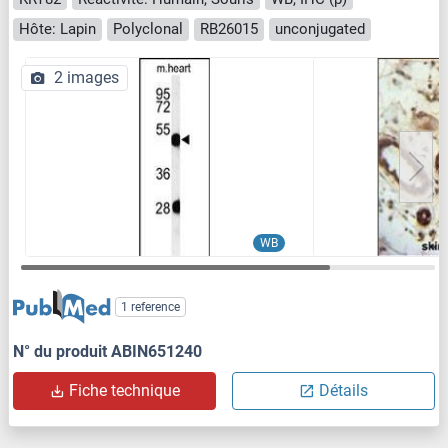
Hôte: Lapin
Polyclonal
RB26015
unconjugated
2 images
WB
1 reference
N° du produit ABIN651240
Fiche technique
Détails