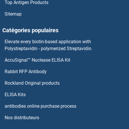
Top Antigen Products
Keratin 3 Anticorps
Sitemap
Keratin 27 Anticorps
Catégories populaires
Keratin 26 Anticorps
Elevate every biotin-based application with
Polystreptavidin - polymerized Streptavidin.
Keratin 25 Anticorps
AccuSignal™ Nuclease ELISA Kit
Keratin 85 Anticorps
Rabbit RFP Antibody
Keratin 86 Anticorps
Rockland Original products
Keratin Acidic Anticorps
ELISA Kits
antibodies online purchase process
Keratin Basic Anticorps
Nos distributeurs
Ketohexokinase Anticorps