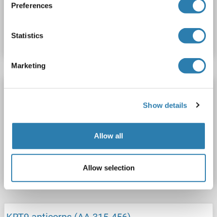
Preferences
N° du produit ABIN7491998
Fiche technique
Détails
Statistics
Marketing
KRT9 anticorps
KRT9
Reactivité: Humain
WB, IHC (p), IF, IHC (fro)
Show details
Hôte: Souris
Monoclonal
Ks9-70-Ks9-216
unconjugated
Allow all
N° du produit ABIN284071
Fiche technique
Détails
Allow selection