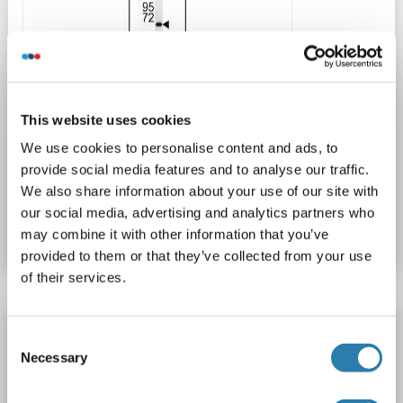
This website uses cookies
WB
We use cookies to personalise content and ads, to
provide social media features and to analyse our traffic.
We also share information about your use of our site with
N° du produit ABIN391478
our social media, advertising and analytics partners who
Fiche technique
Détails
may combine it with other information that you’ve
provided to them or that they’ve collected from your use
of their services.
KRT9 anticorps (AA 154-457)
Consent
KRT9
Reactivité: Humain
WB, IHC, IP, ICC
Hôte: Lapin
Necessary
Selection
Polyclonal
unconjugated