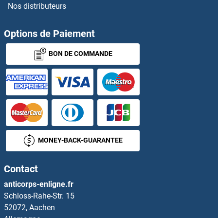
Nos distributeurs
KRTAP13-1/KAP13.1 Anticorps
KRTAP13-3 Anticorps
Options de Paiement
BON DE COMMANDE
KRTAP13-4 Anticorps
KRTAP19-5 Anticorps
KRTAP2-4 Anticorps
KRTAP23-1 Anticorps
MONEY-BACK-GUARANTEE
KRTAP24-1 Anticorps
Contact
KRTAP25-1 Anticorps
anticorps-enligne.fr
Schloss-Rahe-Str. 15
KRTAP26-1 Anticorps
52072, Aachen