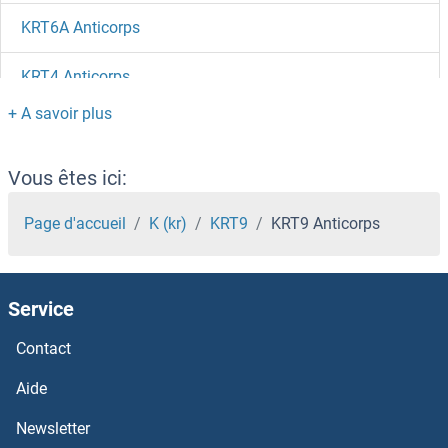
KRT6A Anticorps
KRT4 Anticorps
KRT38 Anticorps
KRT23 Anticorps
Vous êtes ici:
KRT20 Anticorps
Page d'accueil
K (kr)
KRT9
KRT9 Anticorps
KRT17 Anticorps
Service
KRT16 Anticorps
Contact
KRT15 Anticorps
Aide
KRT14 Anticorps
Newsletter