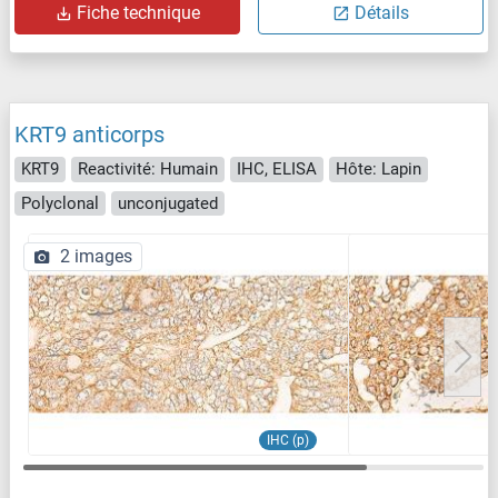
Fiche technique
Détails
KRT9 anticorps
KRT9
Reactivité: Humain
IHC, ELISA
Hôte: Lapin
Polyclonal
unconjugated
2 images
IHC (p)