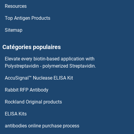
Resources
KRT12 Anticorps
Top Antigen Products
KRT1 Anticorps
Sitemap
KRR1 Anticorps
Catégories populaires
KRIT1 Anticorps
Elevate every biotin-based application with
KRI1 Anticorps
Polystreptavidin - polymerized Streptavidin.
AccuSignal™ Nuclease ELISA Kit
KREMEN2 Anticorps
Rabbit RFP Antibody
KRTAP1-1 Anticorps
Rockland Original products
KRTAP1-3 Anticorps
ELISA Kits
KRTAP11-1 Anticorps
antibodies online purchase process