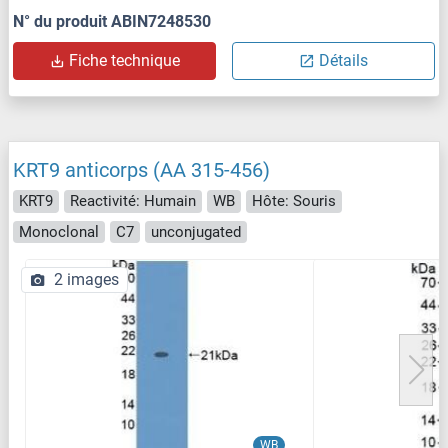
N° du produit ABIN7248530
Fiche technique
Détails
KRT9 anticorps (AA 315-456)
KRT9
Reactivité: Humain
WB
Hôte: Souris
Monoclonal
C7
unconjugated
2 images
WB