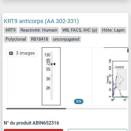
KRT9 anticorps (AA 302-331)
KRT9
Reactivité: Humain
WB, FACS, IHC (p)
Hôte: Lapin
Polyclonal
RB18418
unconjugated
3 images
WB
N° du produit ABIN652316