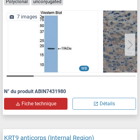
Polyclonal
unconjugated
7 images
WB
N° du produit ABIN7431980
Fiche technique
Détails
KRT9 anticorps (Internal Region)