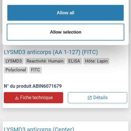
N° du produit ABIN6091137
Allow all
Fiche technique
Détails
Allow selection
LYSMD3 anticorps (AA 1-127) (FITC)
LYSMD3
Reactivité: Humain
ELISA
Hôte: Lapin
Polyclonal
FITC
N° du produit ABIN6071679
Fiche technique
Détails
LYSMD3 anticorps (Center)