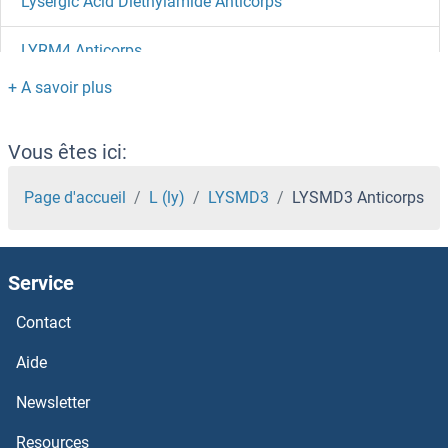
Lysergic Acid Diethylamide Anticorps
LYRM4 Anticorps
LYRM2 Anticorps
LYRM1 Anticorps
Vous êtes ici:
LYR Motif Containing 5 Anticorps
Page d'accueil
L (ly)
LYSMD3
LYSMD3 Anticorps
LYPLAL1 Anticorps
Service
LYPLA2 Anticorps
Contact
LYPLA1 Anticorps
Aide
LYPD6 Anticorps
Newsletter
Resources
LYPD5 Anticorps