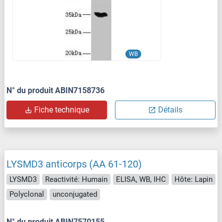
WB
N° du produit ABIN7158736
Fiche technique
Détails
LYSMD3 anticorps (AA 61-120)
LYSMD3
Reactivité: Humain
ELISA, WB, IHC
Hôte: Lapin
Polyclonal
unconjugated
N° du produit ABIN7570155