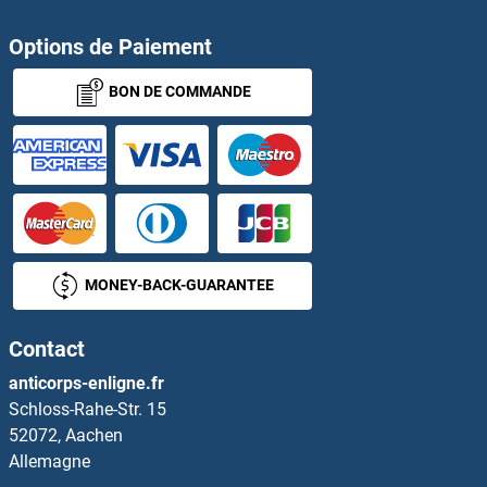
Lysozyme 1 Anticorps
Options de Paiement
BON DE COMMANDE
Lysozyme-Like 1 Anticorps
Lysozyme-Like 2 Anticorps
Lysozyme-Like 4 Anticorps
LYST Anticorps
MONEY-BACK-GUARANTEE
LYVE1 Anticorps
Contact
LYZ Anticorps
anticorps-enligne.fr
Schloss-Rahe-Str. 15
LYZL6 Anticorps
52072, Aachen
Allemagne
LZIC Anticorps