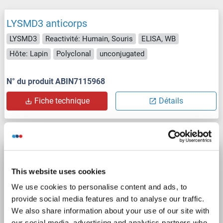
LYSMD3 anticorps
LYSMD3
Reactivité: Humain, Souris
ELISA, WB
Hôte: Lapin
Polyclonal
unconjugated
N° du produit ABIN7115968
Fiche technique
Détails
LYSMD3 anticorps (C-Term)
LYSMD3
Reactivité: Humain, Chien
WB
Hôte: Lapin
This website uses cookies
Polyclonal
unconjugated
We use cookies to personalise content and ads, to
provide social media features and to analyse our traffic.
1 image
We also share information about your use of our site with
our social media, advertising and analytics partners who