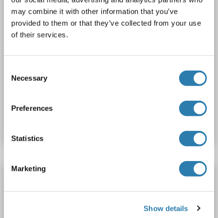
may combine it with other information that you’ve
provided to them or that they’ve collected from your use
of their services.
Consent
WB
Necessary
Selection
N° du produit ABIN2791284
Preferences
Fiche technique
Détails
Statistics
Marketing
LYSMD3 anticorps (AA 1-127)
LYSMD3
Reactivité: Humain, Souris
ELISA, WB
Hôte: Lapin
Polyclonal
unconjugated
Show details