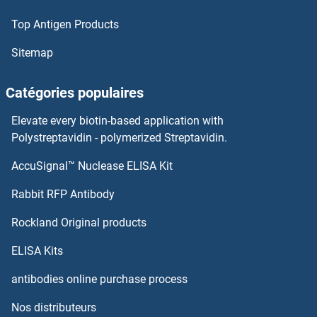
Top Antigen Products
LYPD4 Anticorps
Sitemap
LYPD3 Anticorps
Catégories populaires
LYPD2 Anticorps
Elevate every biotin-based application with
LYPD1 Anticorps
Polystreptavidin - polymerized Streptavidin.
AccuSignal™ Nuclease ELISA Kit
LYNX1 Anticorps
Rabbit RFP Antibody
LYSMD4 Anticorps
Rockland Original products
Lysophosphatidic Acid Receptor 1 Anticorps
ELISA Kits
Lysophosphatidic Acid Receptor 5 Anticorps
antibodies online purchase process
Nos distributeurs
Lysophosphatidylcholine Acyltransferase 4 Anticorps