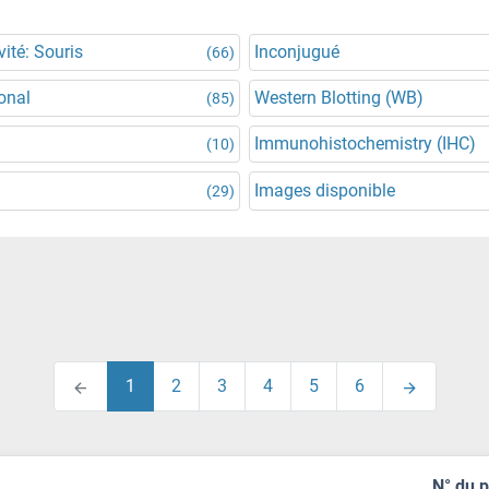
vité: Souris
Inconjugué
(66)
onal
Western Blotting (WB)
(85)
Immunohistochemistry (IHC)
(10)
Images disponible
(29)
1
2
3
4
5
6
N° du 