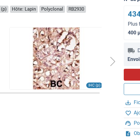
 (p)
Hôte: Lapin
Polyclonal
RB2930
434
Plus 
400 
D
Envoi
IHC (p)
Fi
Aj
Po
Ob