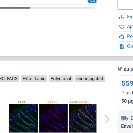
ICC
Fi
Aj
Po
Ob
N° du 
IHC, FACS
Hôte: Lapin
Polyclonal
unconjugated
559
Plus 
50 μ
D
Envoi