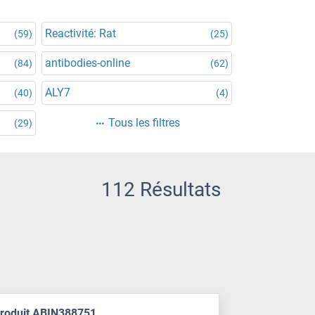
Reactivité: Rat
(59)
(25)
antibodies-online
(84)
(62)
ALY7
(40)
(4)
Tous les filtres
(29)
112 Résultats
produit ABIN388751