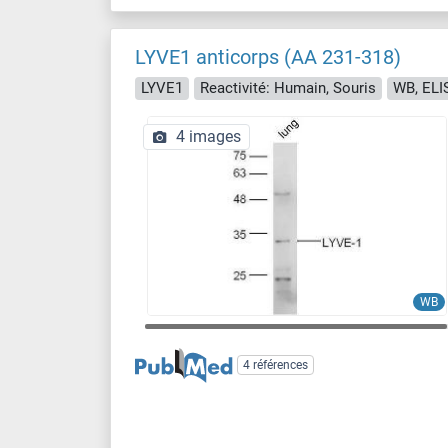
LYVE1 anticorps (AA 231-318)
LYVE1
Reactivité: Humain, Souris
WB, ELIS
4 images
WB
4 références