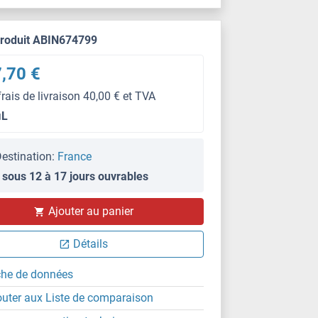
produit ABIN674799
,70 €
frais de livraison 40,00 € et TVA
μL
estination:
France
 sous 12 à 17 jours ouvrables
IHC
Ajouter au panier
Détails
che de données
outer aux Liste de comparaison