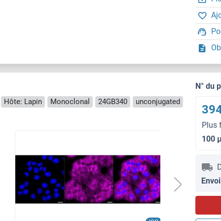
Aj
Po
Ob
N° du 
Hôte: Lapin
Monoclonal
24GB340
unconjugated
394
Plus 
100 
D
Envoi