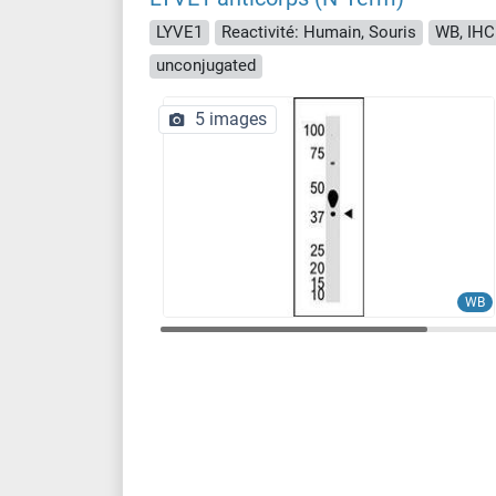
LYVE1
Reactivité: Humain, Souris
WB, IHC
unconjugated
5 images
WB