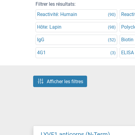
Filtrer les résultats:
Reactivité: Humain
Reacti
(90)
Hôte: Lapin
Polycl
(98)
IgG
Biotin
(52)
4G1
ELISA
(3)
Afficher les filtres
LYVE1 anticorps (N-Term)