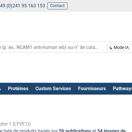
49 (0)241 95 163 153
Contact
Mode IA
A
Protéines
Custom Services
Fournisseurs
Pathway
ptor 1 (LYVE1))
e liste de produits basés sur
56 publications
et
54 images de