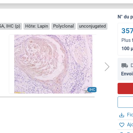
N° du 
A, IHC (p)
Hôte: Lapin
Polyclonal
unconjugated
357
Plus 
100 
D
Envoi
IHC
Fi
Aj