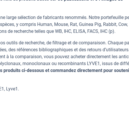
ne large sélection de fabricants renommés. Notre portefeuille p
espèces, y compris Human, Mouse, Rat, Guinea Pig, Rabbit, Cow,
ions de recherche telles que WB, IHC, ELISA, FACS, IHC (p).
os outils de recherche, de filtrage et de comparaison. Chaque p
ées, des références bibliographiques et des retours d’utilisateurs
nt à la comparaison, vous pouvez acheter directement les anti
 polyclonaux, monoclonaux ou recombinants LYVE1, issus de diffé
s produits ci-dessous et commandez directement pour souteni
E1, Lyve1.