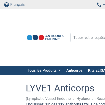
Français
+
Tous les Produits
Anticorps
Kits ELIS
LYVE1 Anticorps
(Lymphatic Vessel Endothelial Hyaluronan Rece
Choisissez l’un des
112 anticorps LYVE1
de notr