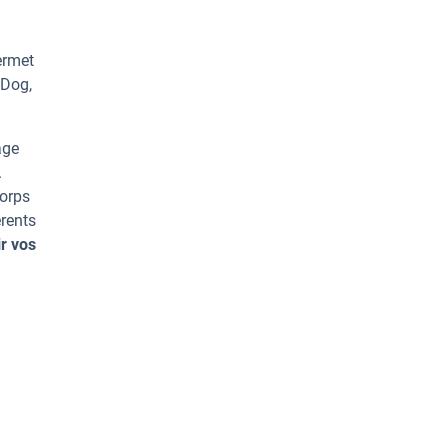
ermet
 Dog,
age
.
corps
rents
r vos