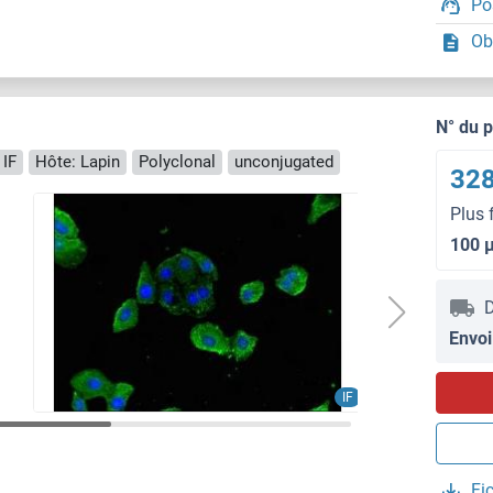
Po
Ob
N° du 
 IF
Hôte: Lapin
Polyclonal
unconjugated
328
Plus 
100 
D
Envoi
IF
Fi