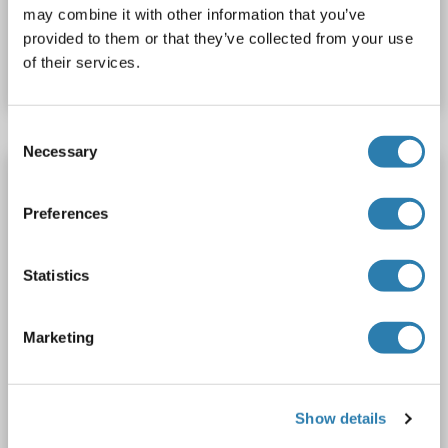
may combine it with other information that you’ve
N° du produit ABIN6957598
provided to them or that they’ve collected from your use
of their services.
Fiche technique
Détails
Consent
Necessary
Selection
LYZ Kit ELISA
LYZ
Reactivité: Humain
Colorimetric
Sandwich ELISA
Preferences
0.62 ng/mL - 40 ng/mL
Plasma, Serum
Statistics
1 image
Marketing
Show details