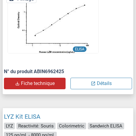
ELISA
N° du produit ABIN6962425
Fiche technique
Détails
LYZ Kit ELISA
LYZ
Reactivité: Souris
Colorimetric
Sandwich ELISA
125 pg/mL - 8000 pg/mL