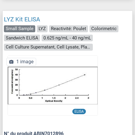
LYZ Kit ELISA
Small Sample
LYZ
Reactivité: Poulet
Colorimetric
Sandwich ELISA
0.625 ng/mL - 40 ng/mL
Cell Culture Supernatant, Cell Lysate, Plasma, Serum, Tissue Homogenate
1 image
ELISA
N° du produit ABIN7012896