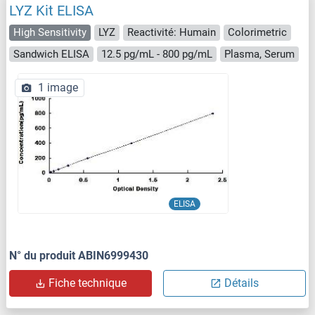
LYZ Kit ELISA
High Sensitivity
LYZ
Reactivité: Humain
Colorimetric
Sandwich ELISA
12.5 pg/mL - 800 pg/mL
Plasma, Serum
1 image
ELISA
N° du produit ABIN6999430
Fiche technique
Détails