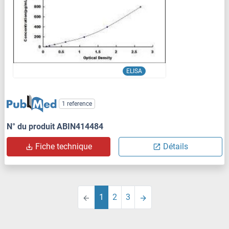
ELISA
1 reference
N° du produit ABIN414484
Fiche technique
Détails
1
2
3