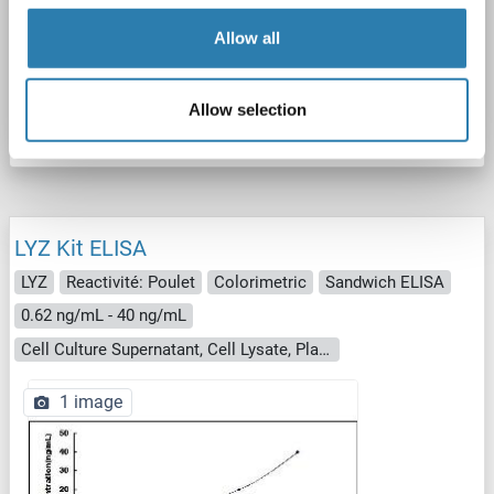
ELISA
Allow all
N° du produit ABIN6957596
Allow selection
Fiche technique
Détails
LYZ Kit ELISA
LYZ
Reactivité: Poulet
Colorimetric
Sandwich ELISA
0.62 ng/mL - 40 ng/mL
Cell Culture Supernatant, Cell Lysate, Plasma, Serum, Tissue Homogenate
1 image