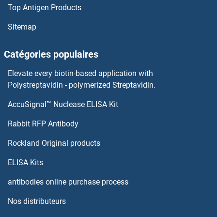
Top Antigen Products
LYPD1 Kits ELISA
Sitemap
LYN Kits ELISA
Catégories populaires
Lymphotoxin beta Receptor (TNFR Superfamily, Member 3) Kits ELISA
Elevate every biotin-based application with
LYL1 Kits ELISA
Polystreptavidin - polymerized Streptavidin.
AccuSignal™ Nuclease ELISA Kit
LY96 Kits ELISA
Rabbit RFP Antibody
LZTR1 Kits ELISA
Rockland Original products
MACC1 Kits ELISA
ELISA Kits
MACF1 Kits ELISA
antibodies online purchase process
Nos distributeurs
Macrophage Mannose Receptor 1 Kits ELISA