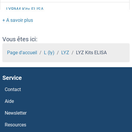
LYRM4 Kits ELISA
LYRM2 Kits ELISA
LYRM1 Kits ELISA
Vous êtes ici:
LYR Motif Containing 5 Kits ELISA
Page d'accueil
L (ly)
LYZ
LYZ Kits ELISA
LYPLA1 Kits ELISA
Service
LYPD6 Kits ELISA
Contact
LYPD5 Kits ELISA
Aide
LYPD4 Kits ELISA
Newsletter
Resources
LYPD2 Kits ELISA