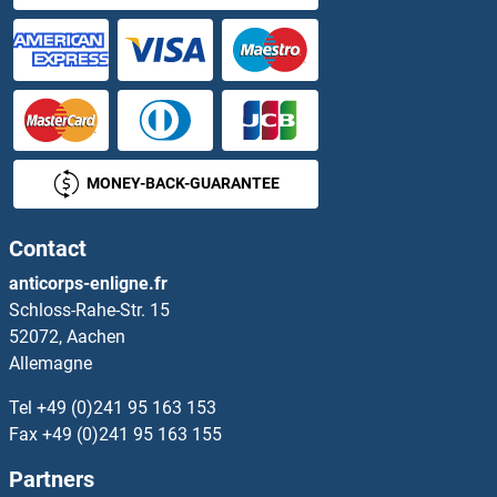
MASTL Kits ELISA
MAT1A Kits ELISA
MAT2A Kits ELISA
MONEY-BACK-GUARANTEE
MAT2B Kits ELISA
Contact
MATK Kits ELISA
anticorps-enligne.fr
Schloss-Rahe-Str. 15
MATN1 Kits ELISA
52072, Aachen
Allemagne
MATN2 Kits ELISA
Tel
+49 (0)241 95 163 153
MATN4 Kits ELISA
Fax
+49 (0)241 95 163 155
Partners
MATR3 Kits ELISA