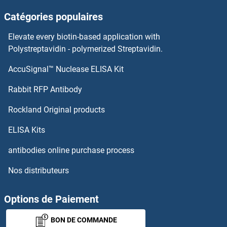
Catégories populaires
MAP9 Kits ELISA
Elevate every biotin-based application with
MAP4K6 Kits ELISA
Polystreptavidin - polymerized Streptavidin.
AccuSignal™ Nuclease ELISA Kit
MAP4K1 Kits ELISA
Rabbit RFP Antibody
MASP1 Kits ELISA
Rockland Original products
MASP2 Kits ELISA
ELISA Kits
Mast Cell Protease 1 Kits ELISA
antibodies online purchase process
Nos distributeurs
Mast Cell Tryptase Kits ELISA
MAST1 Kits ELISA
Options de Paiement
BON DE COMMANDE
MAST2 Kits ELISA