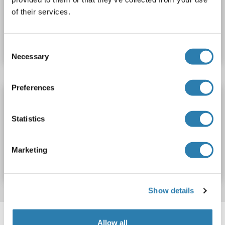
of their services.
N° du produit ABIN1153001
Fiche technique
Détails
Consent
Necessary
Selection
Preferences
MAS1 Kit ELISA
MAS1
Reactivité: Humain
Colorimetric
Statistics
N° du produit ABIN1153000
Marketing
Fiche technique
Détails
Show details
Target information, Synonyms, Latest
Allow all