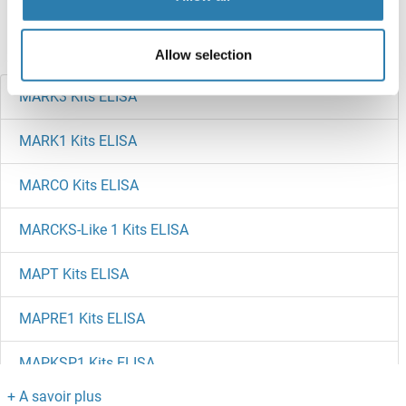
references
Avez-vous cherché autre chose?
Allow selection
MARK3 Kits ELISA
MARK1 Kits ELISA
MARCO Kits ELISA
MARCKS-Like 1 Kits ELISA
MAPT Kits ELISA
MAPRE1 Kits ELISA
MAPKSP1 Kits ELISA