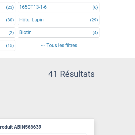
165CT13-1-6
(23)
(6)
Hôte: Lapin
(30)
(29)
Biotin
(2)
(4)
Tous les filtres
(15)
41 Résultats
produit ABIN566639