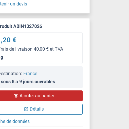
tenir un devis
produit ABIN1327026
,20 €
frais de livraison 40,00 € et TVA
μg
estination:
France
 sous 8 à 9 jours ouvrables
Ajouter au panier
Détails
che de données