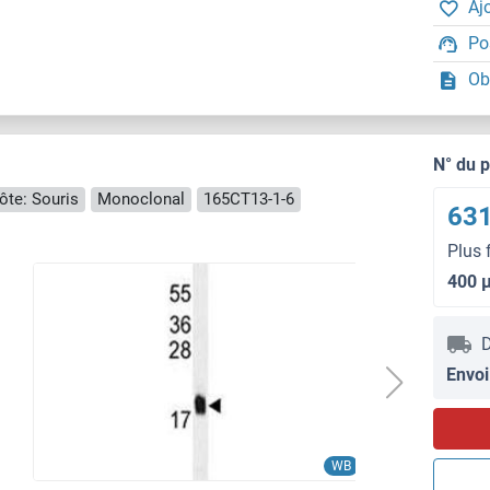
Aj
Po
Ob
N° du 
ôte: Souris
Monoclonal
165CT13-1-6
631
Plus 
400 
D
Envoi
WB