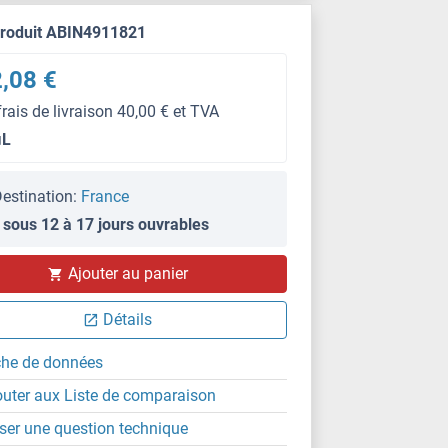
produit ABIN4911821
,08 €
frais de livraison 40,00 € et TVA
μL
estination:
France
 sous 12 à 17 jours ouvrables
WB
Ajouter au panier
Détails
che de données
outer aux Liste de comparaison
ser une question technique