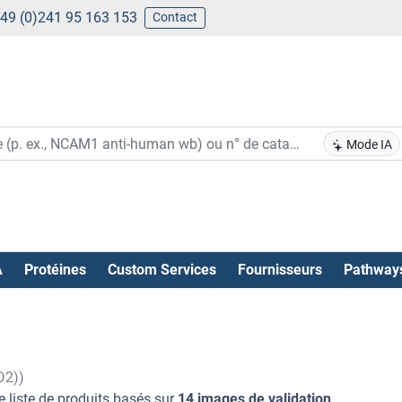
49 (0)241 95 163 153
Contact
Mode IA
A
Protéines
Custom Services
Fournisseurs
Pathway
D2))
e liste de produits basés sur
14 images de validation
.