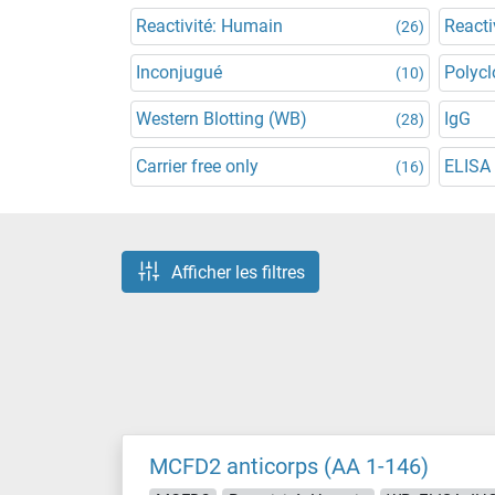
Reactivité: Humain
Reacti
(26)
Inconjugué
Polycl
(10)
Western Blotting (WB)
IgG
(28)
Carrier free only
ELISA
(16)
Afficher les filtres
MCFD2 anticorps (AA 1-146)