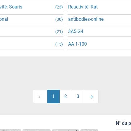
vité: Souris
Reactivité: Rat
(23)
onal
antibodies-online
(30)
3A5-G4
(21)
AA 1-100
(15)
1
2
3
N° du 