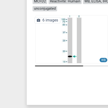
MCFD2
Reactivité: Humain
WB, ELISA, IHC
unconjugated
6 images
WB