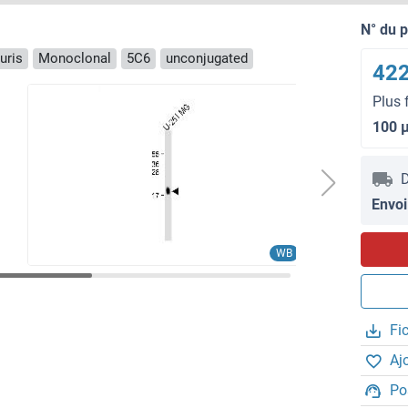
N° du 
uris
Monoclonal
5C6
unconjugated
422
Plus 
100 
D
Envoi
WB
Fi
Aj
Po