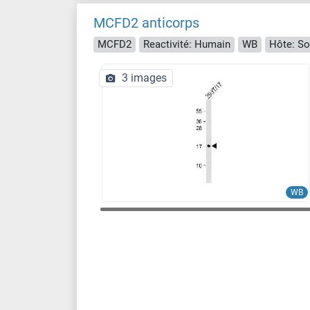
MCFD2 anticorps
MCFD2
Reactivité: Humain
WB
Hôte: So
3 images
WB