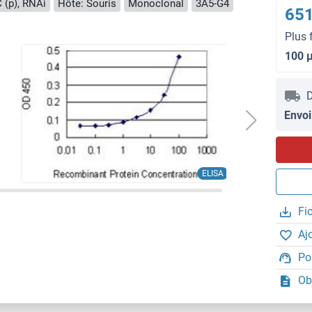
 (p), RNAi
Hôte: Souris
Monoclonal
3A5-G4
651
Plus 
100 
D
Envoi
ELISA
Fi
Aj
Po
Ob