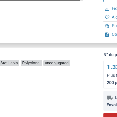
Fi
Aj
Po
Ob
N° du 
ôte: Lapin
Polyclonal
unconjugated
1.3
Plus 
200 
D
Envoi