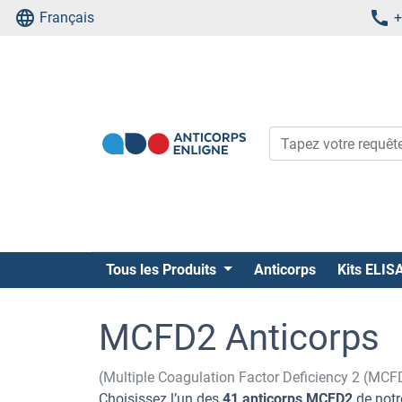
Français
+
Tous les Produits
Anticorps
Kits ELIS
MCFD2 Anticorps
(Multiple Coagulation Factor Deficiency 2 (MCF
Choisissez l’un des
41 anticorps MCFD2
de notr