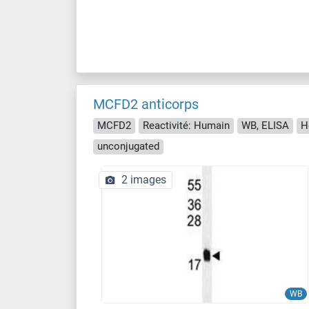
MCFD2 anticorps
MCFD2
Reactivité: Humain
WB, ELISA
H
unconjugated
2 images
WB