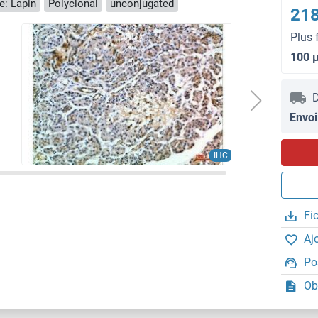
e: Lapin
Polyclonal
unconjugated
218
Plus 
100 
D
Envoi
IHC
Fi
Aj
Po
Ob