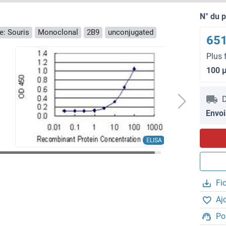
N° du 
e: Souris
Monoclonal
2B9
unconjugated
651
Plus 
100 
D
Envoi
ELISA
Fi
Aj
Po