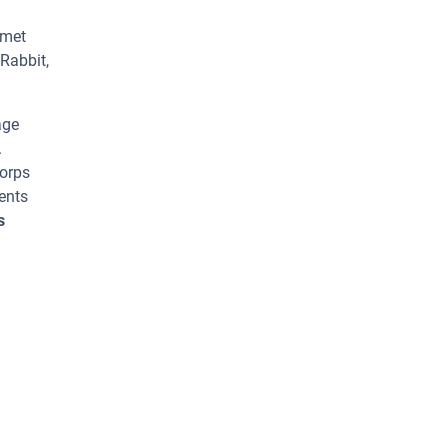
rmet
Rabbit,
age
.
corps
ents
s