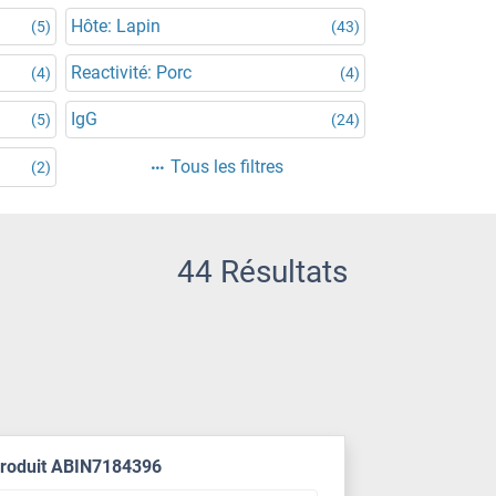
Hôte: Lapin
(5)
(43)
Reactivité: Porc
(4)
(4)
IgG
(5)
(24)
Tous les filtres
(2)
44 Résultats
produit ABIN7184396