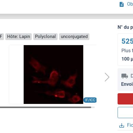
Ob
N° du 
IF
Hôte: Lapin
Polyclonal
unconjugated
525
Plus 
100 
D
Envoi
IF/ICC
Fi