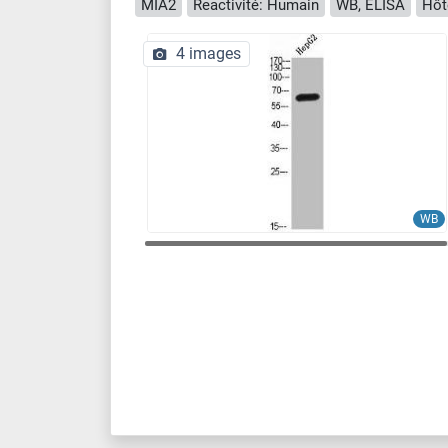
MIA2
Reactivité: Humain
WB, ELISA
Hôt
4 images
WB