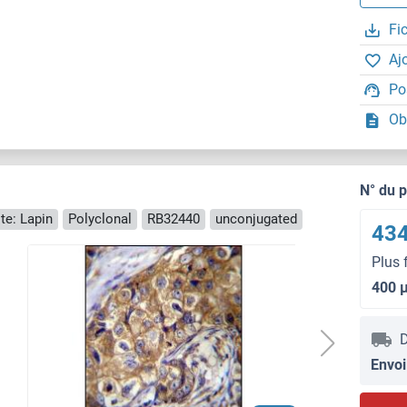
Fi
Aj
Po
Ob
N° du 
te: Lapin
Polyclonal
RB32440
unconjugated
434
Plus 
400 
D
Envoi