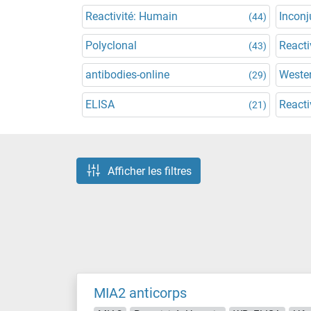
Reactivité: Humain
Incon
(44)
Polyclonal
Reacti
(43)
antibodies-online
Wester
(29)
ELISA
Reacti
(21)
Afficher les filtres
MIA2 anticorps