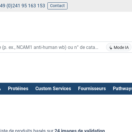
49 (0)241 95 163 153
Contact
Mode IA
A
Protéines
Custom Services
Fournisseurs
Pathway
liste de produits basés sur
24 images de validation
.