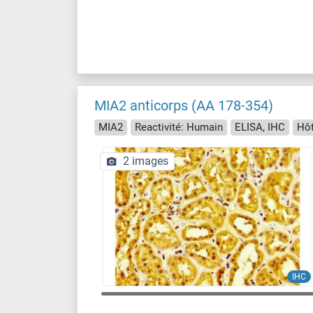
MIA2 anticorps (AA 178-354)
MIA2
Reactivité: Humain
ELISA, IHC
Hôt
2 images
IHC