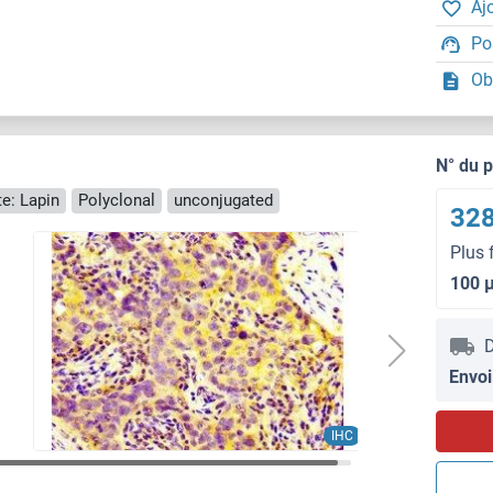
Aj
Po
Ob
N° du 
e: Lapin
Polyclonal
unconjugated
328
Plus 
100 
D
Envoi
IHC