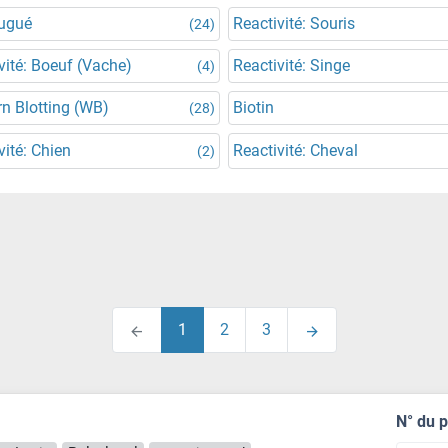
jugué
Reactivité: Souris
(24)
vité: Boeuf (Vache)
Reactivité: Singe
(4)
n Blotting (WB)
Biotin
(28)
vité: Chien
Reactivité: Cheval
(2)
1
2
3
N° du 