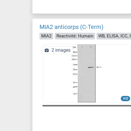
MIA2 anticorps (C-Term)
MIA2
Reactivité: Humain
WB, ELISA, ICC, 
2 images
WB