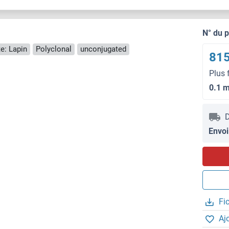
N° du 
e: Lapin
Polyclonal
unconjugated
815
Plus 
0.1 
D
Envoi
Fi
Aj