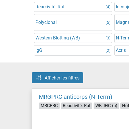
Reactivité: Rat
Incon
(4)
Polyclonal
Magnet
(5)
Western Blotting (WB)
N-Ter
(3)
IgG
Acris
(2)
Afficher les filtres
MRGPRC anticorps (N-Term)
MRGPRC
Reactivité: Rat
WB, IHC (p)
Hôt