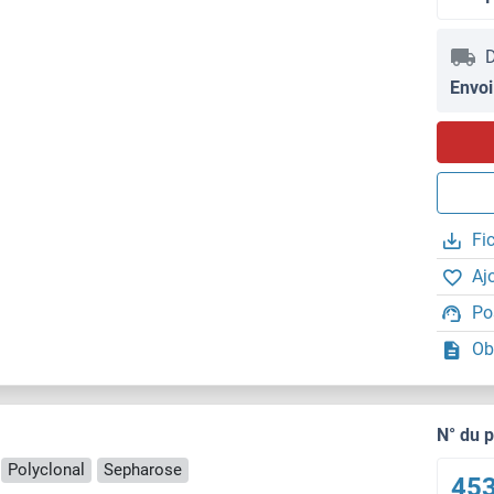
D
Envoi
Fi
Aj
Po
Ob
N° du 
Polyclonal
Sepharose
453