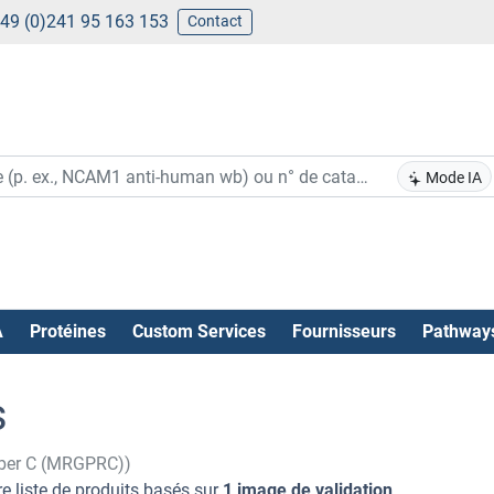
49 (0)241 95 163 153
Contact
Mode IA
A
Protéines
Custom Services
Fournisseurs
Pathway
s
mber C (MRGPRC))
e liste de produits basés sur
1 image de validation
.