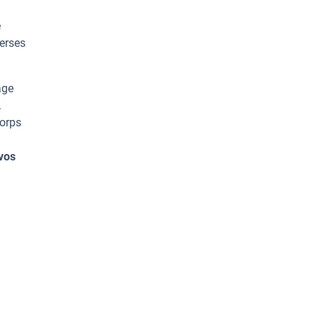
e
erses
age
.
corps
vos