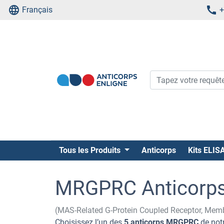
Français
+
Tous les Produits
Anticorps
Kits ELIS
MRGPRC Anticorp
(MAS-Related G-Protein Coupled Receptor, Me
Choisissez l’un des
5 anticorps MRGPRC
de notr