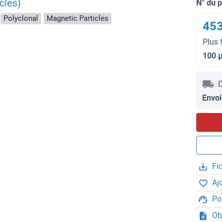
cles)
N° du 
Polyclonal
Magnetic Particles
453
Plus 
100 
D
Envoi
Fi
Aj
Po
Ob