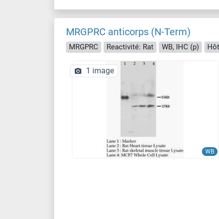
MRGPRC anticorps (N-Term)
MRGPRC
Reactivité: Rat
WB, IHC (p)
Hôt
1 image
WB