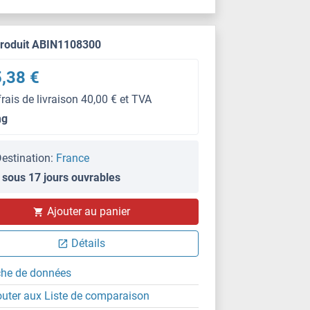
produit ABIN1108300
,38 €
frais de livraison 40,00 € et TVA
mg
estination:
France
 sous 17 jours ouvrables
Ajouter au panier
Détails
che de données
outer aux Liste de comparaison