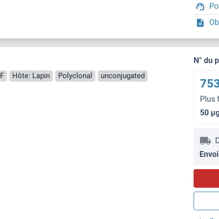
Po
Ob
N° du 
IF
Hôte: Lapin
Polyclonal
unconjugated
753
Plus 
50 μ
D
Envoi