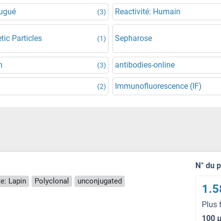
jugué
Reactivité: Humain
(3)
ic Particles
Sepharose
(1)
m
antibodies-online
(3)
Immunofluorescence (IF)
(2)
N° du 
e: Lapin
Polyclonal
unconjugated
1.5
Plus 
100 