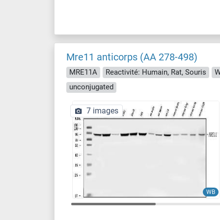
Mre11 anticorps (AA 278-498)
MRE11A
Reactivité: Humain, Rat, Souris
W
unconjugated
7 images
WB