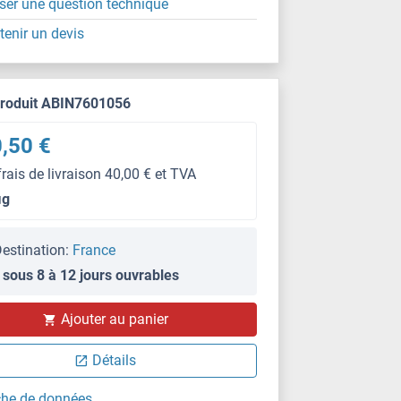
ser une question technique
tenir un devis
produit ABIN7601056
,50 €
frais de livraison 40,00 € et TVA
μg
estination:
France
 sous 8 à 12 jours ouvrables
Ajouter au panier
IHC
Détails
che de données