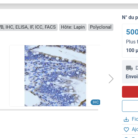
N° du 
B, IHC, ELISA, IF, ICC, FACS
Hôte: Lapin
Polyclonal
500
Plus 
100 
D
Envoi
IHC
Fi
Aj