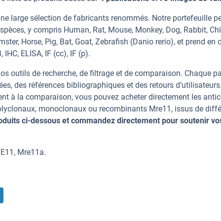
ne large sélection de fabricants renommés. Notre portefeuille p
espèces, y compris Human, Rat, Mouse, Monkey, Dog, Rabbit, Chi
er, Horse, Pig, Bat, Goat, Zebrafish (Danio rerio), et prend en 
IHC, ELISA, IF (cc), IF (p).
os outils de recherche, de filtrage et de comparaison. Chaque p
ées, des références bibliographiques et des retours d’utilisateurs
nt à la comparaison, vous pouvez acheter directement les anti
 polyclonaux, monoclonaux ou recombinants Mre11, issus de diffé
oduits ci-dessous et commandez directement pour soutenir vo
RE11, Mre11a.