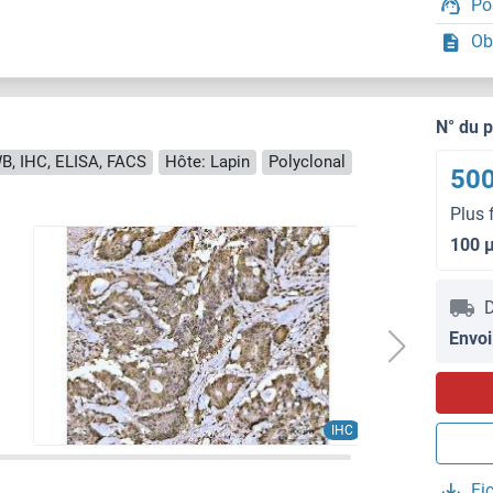
Po
Ob
N° du 
B, IHC, ELISA, FACS
Hôte: Lapin
Polyclonal
500
Plus 
100 
D
Envoi
IHC
Fi