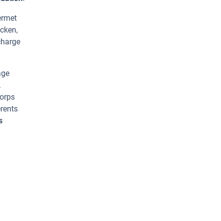
ermet
cken,
charge
age
.
corps
rents
s