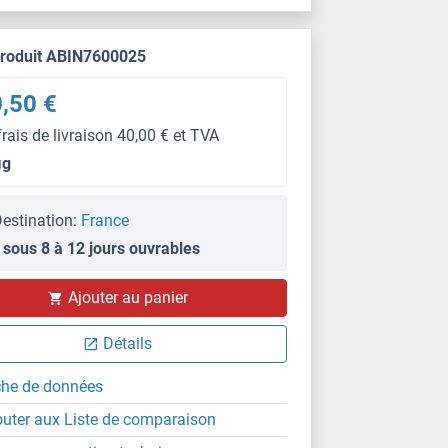
produit ABIN7600025
,50 €
frais de livraison 40,00 € et TVA
μg
estination:
France
 sous 8 à 12 jours ouvrables
Ajouter au panier
IHC
Détails
che de données
outer aux Liste de comparaison