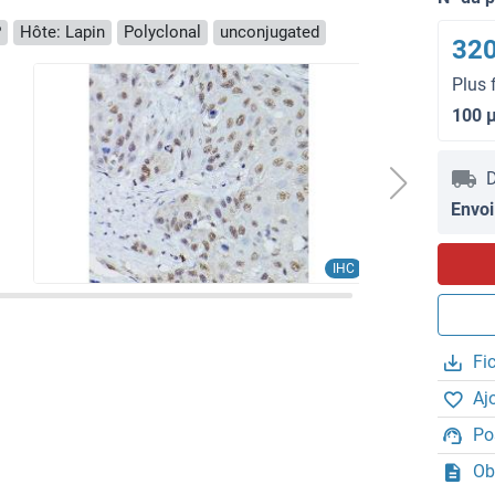
P
Hôte: Lapin
Polyclonal
unconjugated
320
Plus 
100 
D
Envoi
IHC
Fi
Aj
Po
Ob