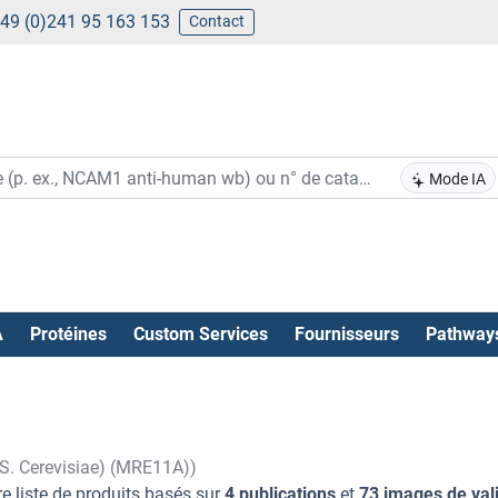
49 (0)241 95 163 153
Contact
Mode IA
A
Protéines
Custom Services
Fournisseurs
Pathway
S. Cerevisiae) (MRE11A))
e liste de produits basés sur
4 publications
et
73 images de val