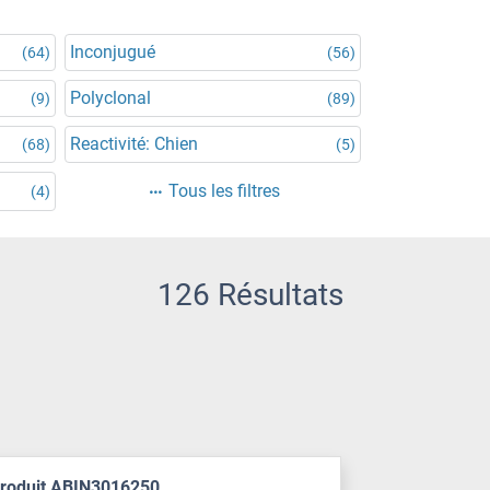
Inconjugué
(64)
(56)
Polyclonal
(9)
(89)
Reactivité: Chien
(68)
(5)
Tous les filtres
(4)
126 Résultats
produit ABIN3016250