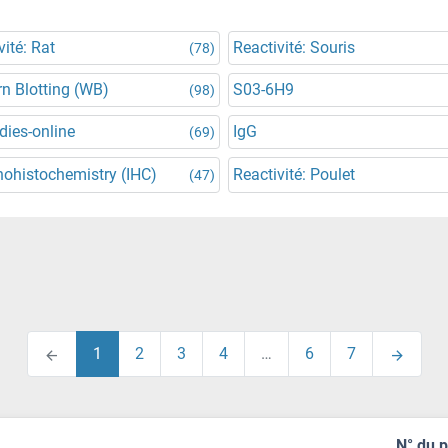
vité: Rat
Reactivité: Souris
(78)
n Blotting (WB)
S03-6H9
(98)
dies-online
IgG
(69)
ohistochemistry (IHC)
Reactivité: Poulet
(47)
1
2
3
4
…
6
7
N° du 