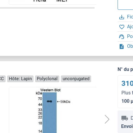
Fi
Aj
Po
Ob
N° du 
ICC
Hôte: Lapin
Polyclonal
unconjugated
310
Plus 
100 
D
Envoi