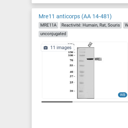
Mre11 anticorps (AA 14-481)
MRE11A
Reactivité: Humain, Rat, Souris
W
unconjugated
11 images
WB