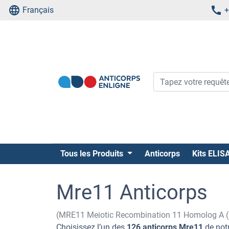
Français
+
Tous les Produits
Anticorps
Kits ELIS
Mre11 Anticorps
(MRE11 Meiotic Recombination 11 Homolog A (
Choisissez l’un des
126 anticorps Mre11
de notr