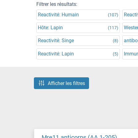
Filtrer les résultats:
Reactivité: Humain
Reacti
(107)
Hôte: Lapin
Wester
(117)
Reactivité: Singe
antibo
(8)
Reactivité: Lapin
Immun
(5)
Afficher les filtres
Mre11 anticorps (AA 1-205)