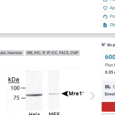
Aj
Po
Ob
N° du 
oulet, Hamster
WB, IHC, IF, IP, ICC, FACS, ChIP
600
Plus 
0.05
D
Envoi