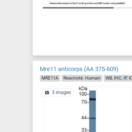
Mre11 anticorps (AA 375-609)
MRE11A
Reactivité: Humain
WB, IHC, IP, 
3 images