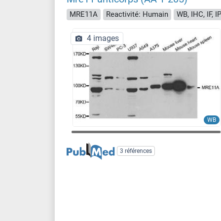
MRE11A
Reactivité: Humain
WB, IHC, IF, I
4 images
WB
3 références