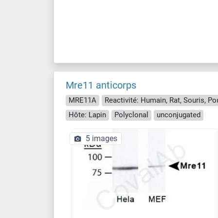
Mre11 anticorps
MRE11A
Reactivité: Humain, Rat, Souris, P
Hôte: Lapin
Polyclonal
unconjugated
5 images