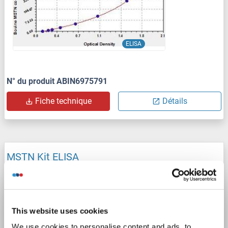
ELISA
N° du produit ABIN6975791
Fiche technique
Détails
MSTN Kit ELISA
MSTN
Reactivité: Humain
Colorimetric
Sandwich ELISA
31.25 pg/mL - 2000 pg/mL
Plasma, Serum, Tissue Homogenate
This website uses cookies
We use cookies to personalise content and ads, to
1 image