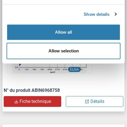
31.25 pg/mL - 2000 pg/mL
Plasma, Serum, Tissue Homogenate
Show details
1 image
Allow all
Allow selection
ELISA
N° du produit ABIN6968758
Fiche technique
Détails