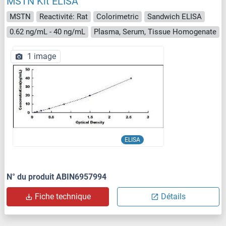
MSTN Kit ELISA
MSTN
Reactivité: Rat
Colorimetric
Sandwich ELISA
0.62 ng/mL - 40 ng/mL
Plasma, Serum, Tissue Homogenate
1 image
ELISA
N° du produit ABIN6957994
Fiche technique
Détails