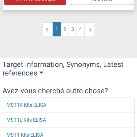
1
2
3
4
Target information, Synonyms, Latest
references
Avez-vous cherché autre chose?
MST1R Kits ELISA
MST1L Kits ELISA
MST1 Kits ELISA