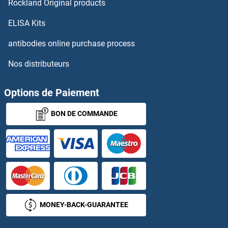
Rockland Original products
MSX1 Kits ELISA
ELISA Kits
Msx2/Hox8 Kits ELISA
antibodies online purchase process
Nos distributeurs
MT-ND1 Kits ELISA
MT-ND5 Kits ELISA
Options de Paiement
BON DE COMMANDE
MT-ND6 Kits ELISA
MT-RNR2-Like 6 Kits ELISA
MT1 Kits ELISA
MT1A Kits ELISA
MONEY-BACK-GUARANTEE
MT1E Kits ELISA