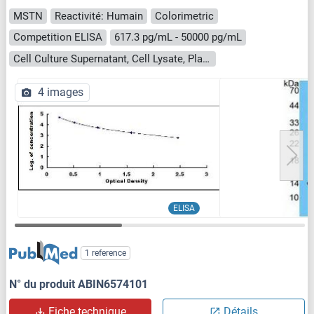
MSTN
Reactivité: Humain
Colorimetric
Competition ELISA
617.3 pg/mL - 50000 pg/mL
Cell Culture Supernatant, Cell Lysate, Plasma, Serum, Tissue Homogenate
4 images
ELISA
1 reference
N° du produit ABIN6574101
Fiche technique
Détails