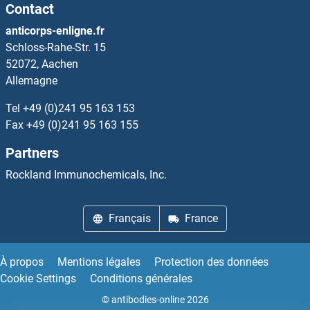
Contact
MT1M Kits ELISA
anticorps-enligne.fr
Schloss-Rahe-Str. 15
MT2A Kits ELISA
52072, Aachen
Allemagne
MT3 Kits ELISA
Tel
+49 (0)241 95 163 153
MTA2 Kits ELISA
Fax
+49 (0)241 95 163 155
Partners
MTAP Kits ELISA
Rockland Immunochemicals, Inc.
MTCH1 Kits ELISA
Français
France
MTCP1 Kits ELISA
MTDH Kits ELISA
À propos
Mentions légales
Protection des données
Cookie Settings
Conditions générales
MTERF Kits ELISA
© antibodies-online 2026