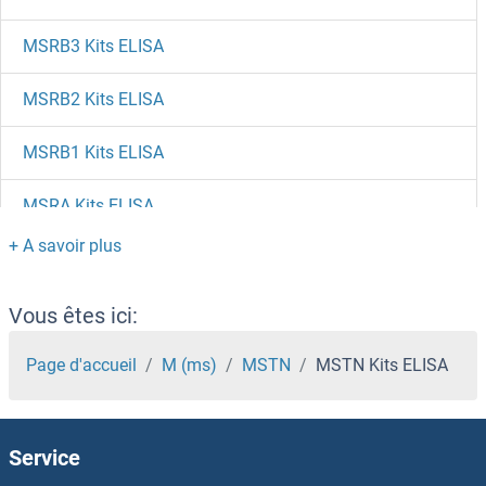
MSRB3 Kits ELISA
MSRB2 Kits ELISA
MSRB1 Kits ELISA
MSRA Kits ELISA
MSMB Kits ELISA
MSK2 Kits ELISA
Vous êtes ici:
MSK1 Kits ELISA
Page d'accueil
M (ms)
MSTN
MSTN Kits ELISA
MSI1 Kits ELISA
Service
MSH alpha Kits ELISA