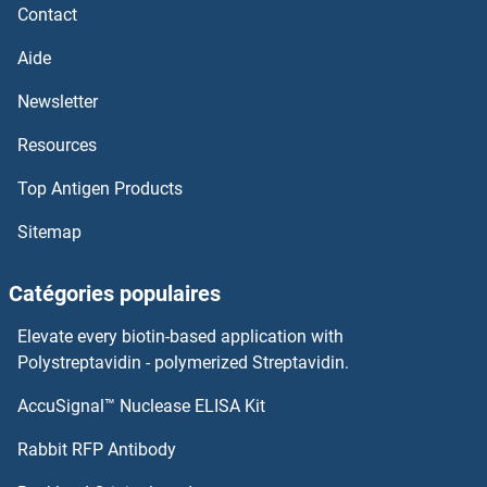
Contact
MS4A2 Kits ELISA
Aide
MRVI1 Kits ELISA
Newsletter
Resources
MRPS7 Kits ELISA
Top Antigen Products
MRPS31 Kits ELISA
Sitemap
MRPS25 Kits ELISA
Catégories populaires
MRPS15 Kits ELISA
Elevate every biotin-based application with
MRPS10 Kits ELISA
Polystreptavidin - polymerized Streptavidin.
AccuSignal™ Nuclease ELISA Kit
MRPL53 Kits ELISA
Rabbit RFP Antibody
MSTO1 Kits ELISA