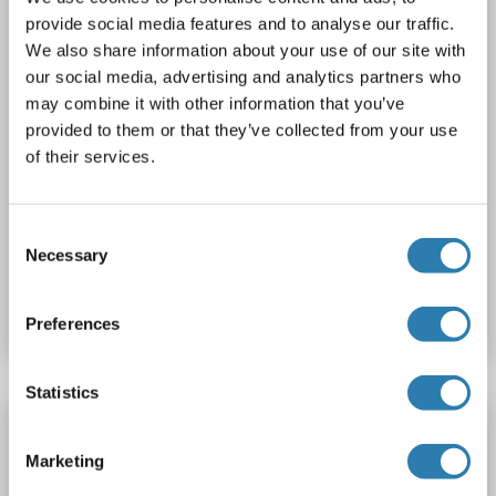
provide social media features and to analyse our traffic.
We also share information about your use of our site with
our social media, advertising and analytics partners who
may combine it with other information that you’ve
provided to them or that they’ve collected from your use
of their services.
ELISA
Consent
Necessary
Selection
N° du produit ABIN6968757
Fiche technique
Détails
Preferences
Statistics
MSTN Kit ELISA
Marketing
MSTN
Reactivité: Souris
Colorimetric
Sandwich ELISA