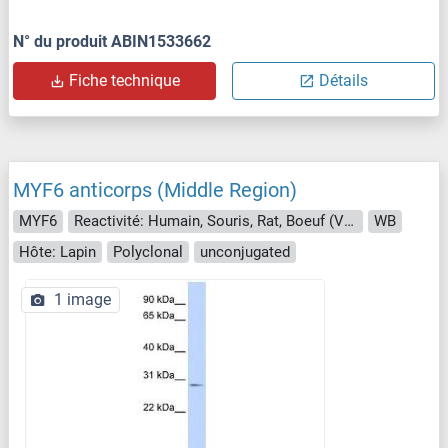
N° du produit ABIN1533662
Fiche technique
Détails
MYF6 anticorps (Middle Region)
MYF6
Reactivité: Humain, Souris, Rat, Boeuf (Vache), Chévre, Cheval, Mouton, Chien, Cobaye, Lapin, Porc
WB
Hôte: Lapin
Polyclonal
unconjugated
1 image