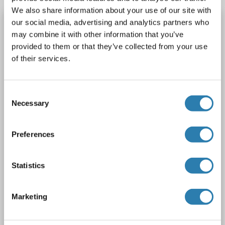
We also share information about your use of our site with
MYF6 anticorps (AA 66-115)
our social media, advertising and analytics partners who
may combine it with other information that you’ve
MYF6
Reactivité: Humain, Souris, Rat, Boeuf (Vache), Chévre, Cheval, Mouton, Chien, Cobaye, Lapin, Porc, Poisson zèbre (Danio rerio), Roussette (Chauve-souris), Poulet, Singe, Xenopus laevis
WB
provided to them or that they’ve collected from your use
Hôte: Lapin
Polyclonal
unconjugated
of their services.
1 image
Consent
Necessary
Selection
Preferences
Statistics
Marketing
N° du produit ABIN6735892
Fiche technique
Détails