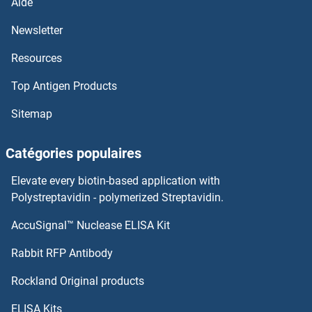
Aide
MYBPH Anticorps
Newsletter
Resources
MYBPC3 Anticorps
Top Antigen Products
MYBPC2 Anticorps
Sitemap
MYBPC1 Anticorps
Catégories populaires
MYBL2 Anticorps
Elevate every biotin-based application with
MYBL1 Anticorps
Polystreptavidin - polymerized Streptavidin.
AccuSignal™ Nuclease ELISA Kit
MYBBP1A Anticorps
Rabbit RFP Antibody
MYH1 Anticorps
Rockland Original products
MYH10 Anticorps
ELISA Kits