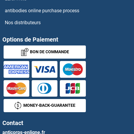
MYH11 Anticorps
antibodies online purchase process
Nos distributeurs
MYH13 Anticorps
MYH15 Anticorps
Options de Paiement
BON DE COMMANDE
MYH2 Anticorps
MYH3 Anticorps
MYH4 Anticorps
MYH6 Anticorps
MONEY-BACK-GUARANTEE
MYH7 Anticorps
Contact
MYH7B Anticorps
anticorps-enligne.fr