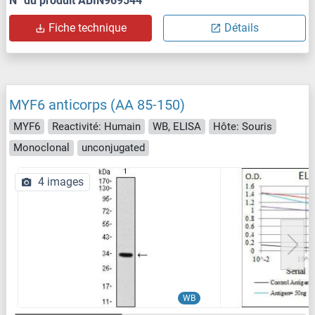
N° du produit ABIN969544
Fiche technique
Détails
MYF6 anticorps (AA 85-150)
MYF6
Reactivité: Humain
WB, ELISA
Hôte: Souris
Monoclonal
unconjugated
4 images
WB