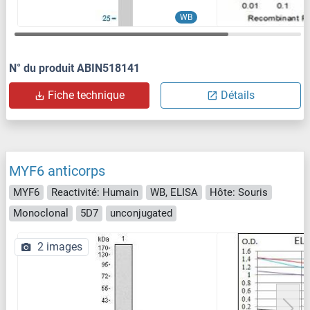
WB
N° du produit ABIN518141
Fiche technique
Détails
MYF6 anticorps
MYF6
Reactivité: Humain
WB, ELISA
Hôte: Souris
Monoclonal
5D7
unconjugated
2 images