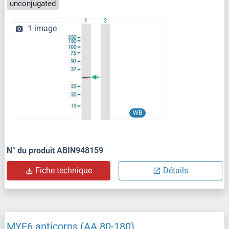
unconjugated
1 image
WB
N° du produit ABIN948159
Fiche technique
Détails
MYF6 anticorps (AA 80-180)