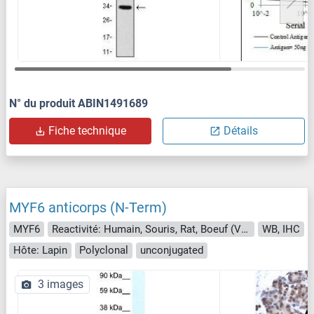
N° du produit ABIN1491689
Fiche technique
Détails
MYF6 anticorps (N-Term)
MYF6
Reactivité: Humain, Souris, Rat, Boeuf (Vache), Chévre, Cheval, Mouton, Chien, Cobaye, Lapin, Poisson zèbre (Danio rerio)
WB, IHC
Hôte: Lapin
Polyclonal
unconjugated
3 images