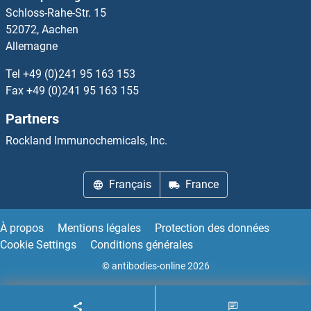
Schloss-Rahe-Str. 15
MYH8 Anticorps
52072, Aachen
Allemagne
MYL1 Anticorps
Tel
+49 (0)241 95 163 153
MYL12A Anticorps
Fax
+49 (0)241 95 163 155
Partners
MYL2 Anticorps
Rockland Immunochemicals, Inc.
MYL3/CMLC1 Anticorps
Français
France
MYL4 Anticorps
MYL5 Anticorps
À propos
Mentions légales
Protection des données
Cookie Settings
Conditions générales
MYL6 Anticorps
© antibodies-online 2026
MYL6B Anticorps