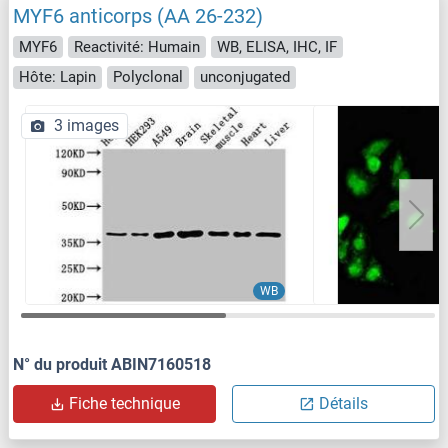
MYF6 anticorps (AA 26-232)
MYF6
Reactivité: Humain
WB, ELISA, IHC, IF
Hôte: Lapin
Polyclonal
unconjugated
3 images
WB
N° du produit ABIN7160518
Fiche technique
Détails