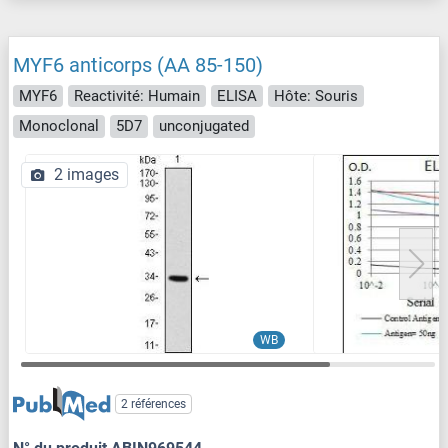
MYF6 anticorps (AA 85-150)
MYF6
Reactivité: Humain
ELISA
Hôte: Souris
Monoclonal
5D7
unconjugated
2 images
WB
2 références