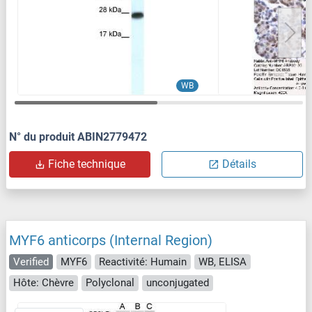
WB
N° du produit ABIN2779472
Fiche technique
Détails
MYF6 anticorps (Internal Region)
Verified
MYF6
Reactivité: Humain
WB, ELISA
Hôte: Chèvre
Polyclonal
unconjugated