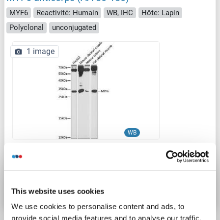
MYF6
Reactivité: Humain
WB, IHC
Hôte: Lapin
Polyclonal
unconjugated
1 image
WB
N° du produit ABIN7268738
Fiche technique
Détails
This website uses cookies
We use cookies to personalise content and ads, to
provide social media features and to analyse our traffic.