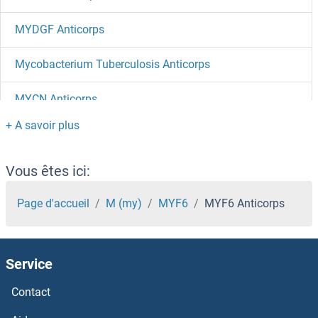
MYDGF Anticorps
Mycobacterium Tuberculosis Anticorps
MYCN Anticorps
MYCBPAP Anticorps
MYCBP2 Anticorps
Vous êtes ici:
MYCBP Anticorps
Page d'accueil
M (my)
MYF6
MYF6 Anticorps
Myc Target 1 Anticorps
Service
Myc Proto-Oncogene protein Anticorps
Contact
MYBPHL Anticorps