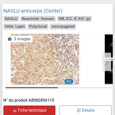
NAGLU anticorps (Center)
NAGLU
Reactivité: Humain
WB, ICC, IF, IHC (p)
Hôte: Lapin
Polyclonal
unconjugated
3 images
IHC
N° du produit ABIN2856115
Fiche technique
Détails