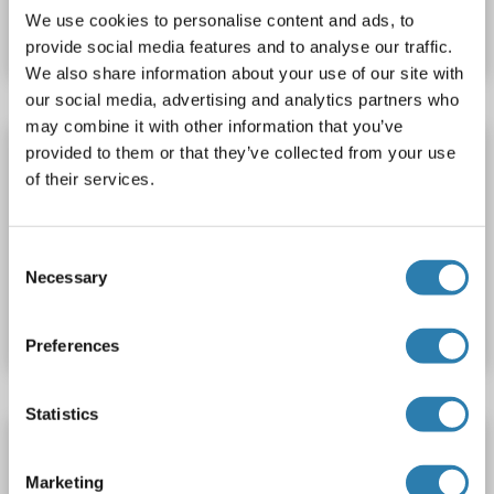
We use cookies to personalise content and ads, to
Fiche technique
Détails
provide social media features and to analyse our traffic.
We also share information about your use of our site with
our social media, advertising and analytics partners who
may combine it with other information that you’ve
NAGLU anticorps (AA 449-709) (FITC)
provided to them or that they’ve collected from your use
of their services.
NAGLU
Reactivité: Rat
WB
Hôte: Lapin
Polyclonal
FITC
Consent
Necessary
N° du produit ABIN2585536
Selection
Fiche technique
Détails
Preferences
Statistics
NAGLU anticorps (AA 429-710) (FITC)
NAGLU
Reactivité: Souris
WB
Hôte: Lapin
Polyclonal
Marketing