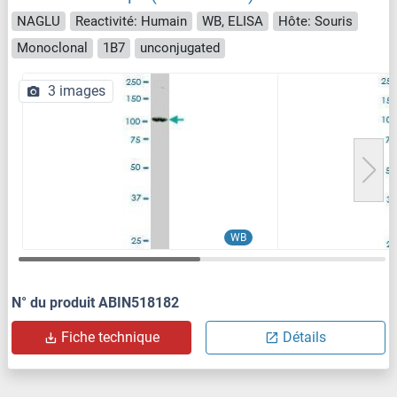
NAGLU
Reactivité: Humain
WB, ELISA
Hôte: Souris
Monoclonal
1B7
unconjugated
3 images
WB
N° du produit ABIN518182
Fiche technique
Détails