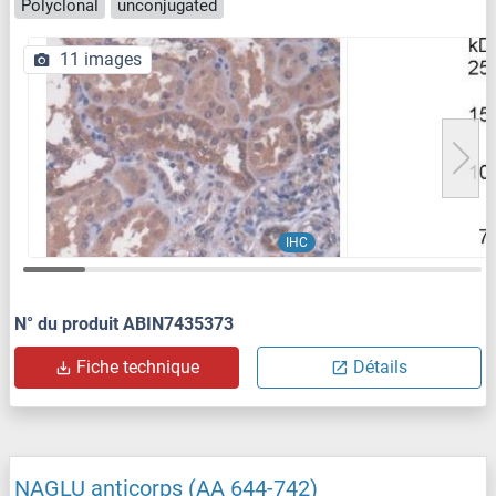
Polyclonal
unconjugated
11 images
IHC
N° du produit ABIN7435373
Fiche technique
Détails
NAGLU anticorps (AA 644-742)