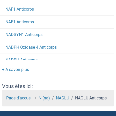
NAF1 Anticorps
NAE1 Anticorps
NADSYN1 Anticorps
NADPH Oxidase 4 Anticorps
NADPH Anticorps
NADK2 Anticorps
NADK Anticorps
Vous êtes ici:
NAD-ME Anticorps
Page d'accueil
N (na)
NAGLU
NAGLU Anticorps
NACAD Anticorps