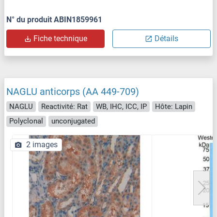
N° du produit ABIN1859961
Fiche technique
Détails
NAGLU anticorps (AA 449-709)
NAGLU
Reactivité: Rat
WB, IHC, ICC, IP
Hôte: Lapin
Polyclonal
unconjugated
2 images