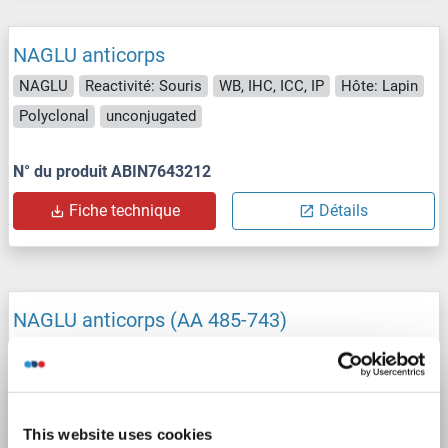
NAGLU anticorps
NAGLU
Reactivité: Souris
WB, IHC, ICC, IP
Hôte: Lapin
Polyclonal
unconjugated
N° du produit ABIN7643212
Fiche technique
Détails
NAGLU anticorps (AA 485-743)
NAGLU
Reactivité: Humain
WB, IHC, ELISA
Hôte: Lapin
Polyclonal
unconjugated
This website uses cookies
N° du produit ABIN7570418