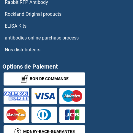
Rabbit RFP Antibody
NAGPA Anticorps
Rockland Original products
NAGS Anticorps
ELISA Kits
NAIF1 Anticorps
antibodies online purchase process
Nos distributeurs
NAIP Anticorps
NALCN Anticorps
Options de Paiement
BON DE COMMANDE
NALP8 Anticorps
Nanog Anticorps
Nanos Homolog 1 Anticorps
NANOS2 Anticorps
MONEY-BACK-GUARANTEE