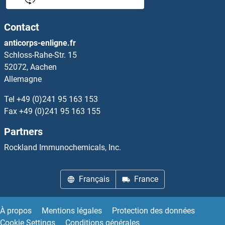
NANOS3 Anticorps
Contact
NANP Anticorps
anticorps-enligne.fr
Schloss-Rahe-Str. 15
NANS Anticorps
52072, Aachen
Allemagne
NAP1L2 Anticorps
Tel
+49 (0)241 95 163 153
NAP1L3 Anticorps
Fax
+49 (0)241 95 163 155
Partners
NAP1L5 Anticorps
Rockland Immunochemicals, Inc.
NAPA Anticorps
Français
France
NAPB Anticorps
NAPEPLD Anticorps
À propos
Mentions légales
Protection des données
Cookie Settings
Conditions générales