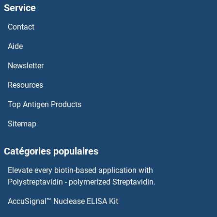
Service
NACA2 Anticorps
Contact
NACA Anticorps
Aide
NAC1 Anticorps
Newsletter
Resources
NAB2 Anticorps
Top Antigen Products
NAB1 Anticorps
Sitemap
NAALADL2 Anticorps
Catégories populaires
NAALADL1 Anticorps
Elevate every biotin-based application with
NAALAD2 Anticorps
Polystreptavidin - polymerized Streptavidin.
AccuSignal™ Nuclease ELISA Kit
NAAA Anticorps