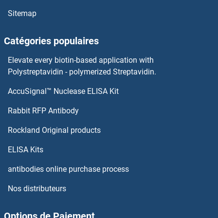
Sitemap
N4BP2 Kits ELISA
Catégories populaires
N-Methylpurine-DNA Glycosylase Kits ELISA
Elevate every biotin-based application with
N-Glycanase 1 Kits ELISA
Polystreptavidin - polymerized Streptavidin.
AccuSignal™ Nuclease ELISA Kit
N-Cadherin Kits ELISA
Rabbit RFP Antibody
Nanog Kits ELISA
Rockland Original products
NANP Kits ELISA
ELISA Kits
NANS Kits ELISA
antibodies online purchase process
Nos distributeurs
NAPA Kits ELISA
NAPEPLD Kits ELISA
Options de Paiement