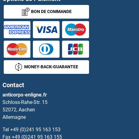
BON DE COMMANDE
NAPSA Kits ELISA
NARF Kits ELISA
NARFL Kits ELISA
NASP Kits ELISA
MONEY-BACK-GUARANTEE
NAT1 Kits ELISA
Contact
NAT15 Kits ELISA
anticorps-enligne.fr
Schloss-Rahe-Str. 15
NAT2 Kits ELISA
52072, Aachen
Allemagne
NAT5 Kits ELISA
Tel
+49 (0)241 95 163 153
NAT8L Kits ELISA
Fax
+49 (0)241 95 163 155