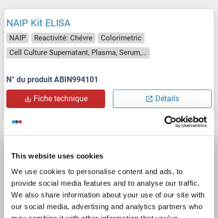
NAIP Kit ELISA
NAIP
Reactivité: Chévre
Colorimetric
Cell Culture Supernatant, Plasma, Serum, Tissue Homogenate
N° du produit ABIN994101
Fiche technique
Détails
NAIP Kit ELISA
This website uses cookies
NAIP
Reactivité: Cobaye
Colorimetric
We use cookies to personalise content and ads, to
Cell Culture Supernatant, Plasma, Serum, Tissue Homogenate
provide social media features and to analyse our traffic.
We also share information about your use of our site with
our social media, advertising and analytics partners who
N° du produit ABIN777283
may combine it with other information that you’ve