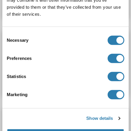
Fiche technique
Détails
provided to them or that they’ve collected from your use
of their services.
Consent
NAIP Kit ELISA
Necessary
Selection
NAIP
Reactivité: Souris
Colorimetric
Cell Culture Supernatant, Plasma, Serum, Tissue Homogenate
Preferences
N° du produit ABIN773487
Statistics
Fiche technique
Détails
Marketing
NAIP Kit ELISA
Show details
NAIP
Reactivité: Lapin
Colorimetric