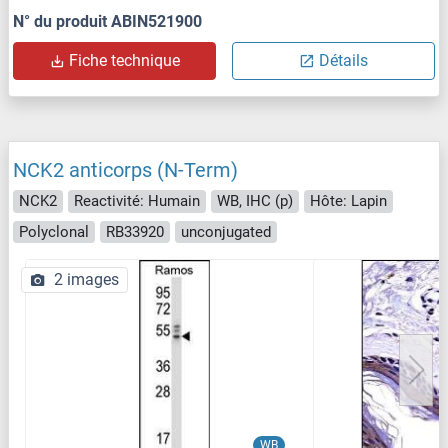
N° du produit ABIN521900
Fiche technique
Détails
NCK2 anticorps (N-Term)
NCK2
Reactivité: Humain
WB, IHC (p)
Hôte: Lapin
Polyclonal
RB33920
unconjugated
2 images
WB