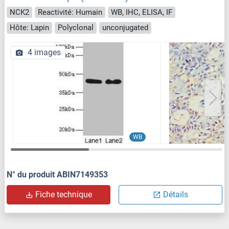
NCK2
Reactivité: Humain
WB, IHC, ELISA, IF
Hôte: Lapin
Polyclonal
unconjugated
4 images
WB
N° du produit ABIN7149353
Fiche technique
Détails