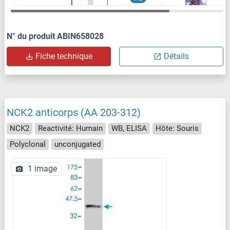
N° du produit ABIN658028
Fiche technique
Détails
NCK2 anticorps (AA 203-312)
NCK2
Reactivité: Humain
WB, ELISA
Hôte: Souris
Polyclonal
unconjugated
1 image