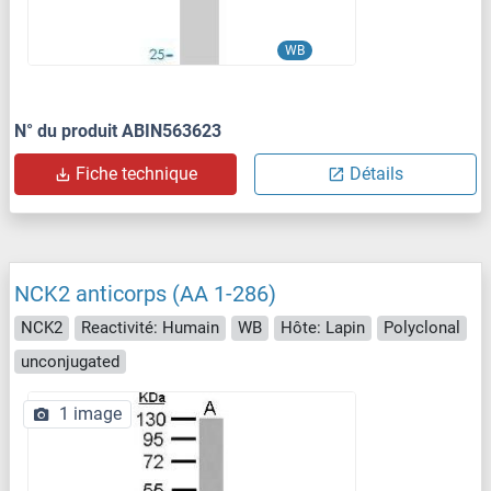
WB
N° du produit ABIN563623
Fiche technique
Détails
NCK2 anticorps (AA 1-286)
NCK2
Reactivité: Humain
WB
Hôte: Lapin
Polyclonal
unconjugated
1 image