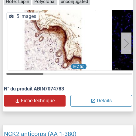
Hôte: Lapin
Polyclonal
unconjugated
5 images
IHC (p)
N° du produit ABIN7074783
Fiche technique
Détails
NCK2 anticorps (AA 1-380)