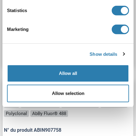
350)
Statistics
NCK2
Reactivité: Souris
WB, IF (cc), IF (p)
Hôte: Lapin
Polyclonal
AbBy Fluor® 350
Marketing
N° du produit ABIN907757
Show details
Fiche technique
Détails
Allow all
NCK2 anticorps (AA 301-380) (AbBy Fluor®
Allow selection
488)
NCK2
Reactivité: Souris
WB, IF (cc), IF (p)
Hôte: Lapin
Polyclonal
AbBy Fluor® 488
N° du produit ABIN907758