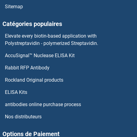
Sitemap
NBPF10 Anticorps
Catégories populaires
NBEAL2 Anticorps
Elevate every biotin-based application with
Polystreptavidin - polymerized Streptavidin.
NBC4 Anticorps
AccuSignal™ Nuclease ELISA Kit
NCK1 Anticorps
Rabbit RFP Antibody
NCKAP1 Anticorps
Rockland Original products
NCKAP1L Anticorps
ELISA Kits
antibodies online purchase process
NCKIPSD Anticorps
Nos distributeurs
NCOA1 Anticorps
Options de Paiement
NCOA2 Anticorps