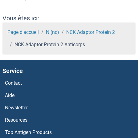
NCAPH Anticorps
NCAPG2 Anticorps
Vous êtes ici:
NCAPG Anticorps
Page d'accueil
N (nc)
NCK Adaptor Protein 2
NCK Adaptor Protein 2 Anticorps
NCAPD3 Anticorps
NCAPD2 Anticorps
Service
NBR1 Anticorps
Contact
NBPF8 Anticorps
Aide
Newsletter
NBPF6 Anticorps
Resources
NBPF4 Anticorps
Top Antigen Products
NBPF3 Anticorps