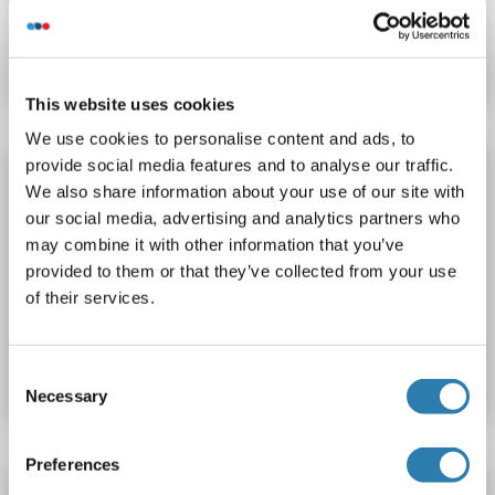
N° du produit ABIN5007313
Fiche technique
Détails
This website uses cookies
We use cookies to personalise content and ads, to
provide social media features and to analyse our traffic.
NCK2 anticorps (AA 301-380) (AbBy Fluor®
We also share information about your use of our site with
750)
our social media, advertising and analytics partners who
NCK2
Reactivité: Souris
WB, IF (cc), IF (p)
Hôte: Lapin
may combine it with other information that you’ve
Polyclonal
AbBy Fluor® 750
provided to them or that they’ve collected from your use
of their services.
N° du produit ABIN5007314
Fiche technique
Détails
Consent
Necessary
Selection
Preferences
NCK2 anticorps (AA 301-380) (AbBy Fluor®