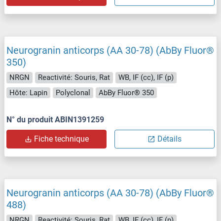
Neurogranin anticorps (AA 30-78) (AbBy Fluor®
350)
NRGN
Reactivité: Souris, Rat
WB, IF (cc), IF (p)
Hôte: Lapin
Polyclonal
AbBy Fluor® 350
N° du produit ABIN1391259
Fiche technique
Détails
Neurogranin anticorps (AA 30-78) (AbBy Fluor®
488)
NRGN
Reactivité: Souris, Rat
WB, IF (cc), IF (p)