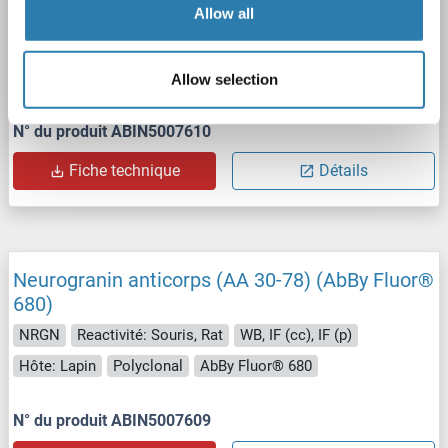
750)
Allow all
NRGN
Reactivité: Souris, Rat
WB, IF (cc), IF (p)
Hôte: Lapin
Polyclonal
AbBy Fluor® 750
Allow selection
N° du produit ABIN5007610
Fiche technique
Détails
Neurogranin anticorps (AA 30-78) (AbBy Fluor®
680)
NRGN
Reactivité: Souris, Rat
WB, IF (cc), IF (p)
Hôte: Lapin
Polyclonal
AbBy Fluor® 680
N° du produit ABIN5007609