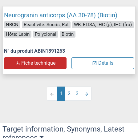
Neurogranin anticorps (AA 30-78) (Biotin)
NRGN
Reactivité: Souris, Rat
WB, ELISA, IHC (p), IHC (fro)
Hôte: Lapin
Polyclonal
Biotin
N° du produit ABIN1391263
Fiche technique
Détails
1
2
3
Target information, Synonyms, Latest
references