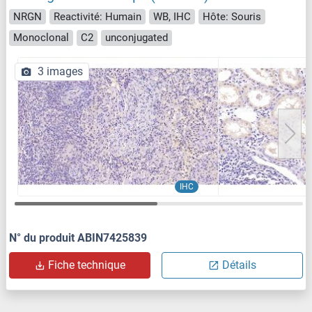
NRGN
Reactivité: Humain
WB, IHC
Hôte: Souris
Monoclonal
C2
unconjugated
3 images
IHC
N° du produit ABIN7425839
Fiche technique
Détails