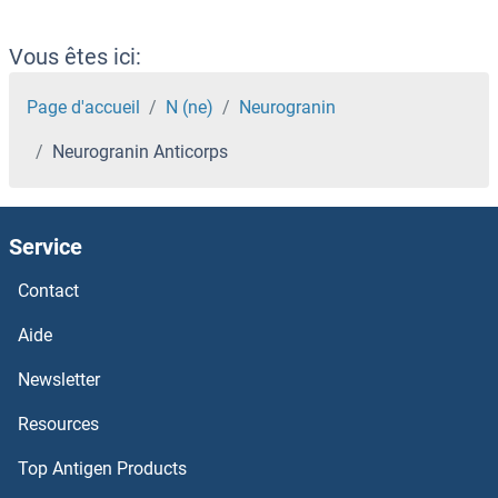
NEUROD2 Anticorps
Vous êtes ici:
NEUROD1 Anticorps
Page d'accueil
N (ne)
Neurogranin
Neurogranin Anticorps
Neurocan Anticorps
Neurocalcin delta Anticorps
Service
Neuroblastoma 1, DAN Family BMP Antagonist Anticorps
Contact
Neurobeachin Anticorps
Aide
Newsletter
NEURL2 Anticorps
Resources
NEURL1B Anticorps
Top Antigen Products
Neuritin 1-Like Anticorps