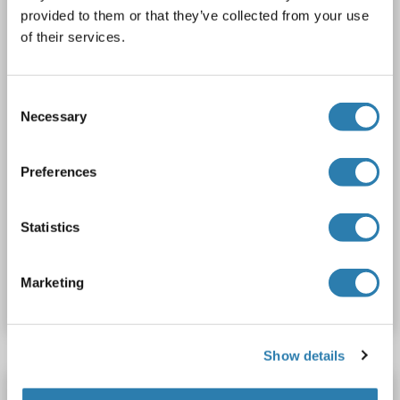
Hôte: Lapin
Polyclonal
unconjugated
provided to them or that they’ve collected from your use
of their services.
2 images
Consent
Necessary
Selection
Preferences
WB
Statistics
N° du produit ABIN7599728
Marketing
Fiche technique
Détails
Show details
Neurogranin anticorps (AA 30-78) (AbBy Fluor®