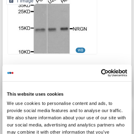
1 image
WB
N° du produit ABIN6144855
Fiche technique
Détails
This website uses cookies
We use cookies to personalise content and ads, to
provide social media features and to analyse our traffic.
Neurogranin anticorps (AA 11-54)
We also share information about your use of our site with
our social media, advertising and analytics partners who
NRGN
Reactivité: Humain, Souris, Rat
WB, ELISA, FACS
may combine it with other information that you’ve