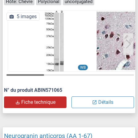
Hôte: Chèvre
Polyclonal
unconjugated
5 images
WB
N° du produit ABIN571065
Fiche technique
Détails
Neurogranin anticorps (AA 1-67)