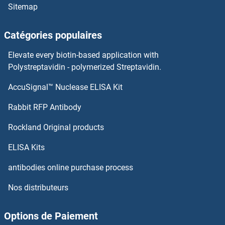
Sitemap
Neuritin 1 Anticorps
Catégories populaires
Neurexophilin 4 Anticorps
Elevate every biotin-based application with
Polystreptavidin - polymerized Streptavidin.
Neurexophilin 1 Anticorps
AccuSignal™ Nuclease ELISA Kit
Neuroligin 1 Anticorps
Rabbit RFP Antibody
Neuroligin 2 Anticorps
Rockland Original products
Neuroligin 3 Anticorps
ELISA Kits
antibodies online purchase process
Neuroligin 4 Anticorps
Nos distributeurs
Neuroligin Y Anticorps
Options de Paiement
Neuromedin B Anticorps