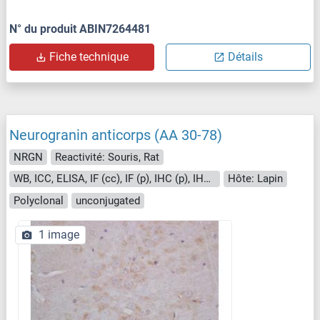
N° du produit ABIN7264481
Fiche technique
Détails
Neurogranin anticorps (AA 30-78)
NRGN
Reactivité: Souris, Rat
WB, ICC, ELISA, IF (cc), IF (p), IHC (p), IHC (fro)
Hôte: Lapin
Polyclonal
unconjugated
1 image