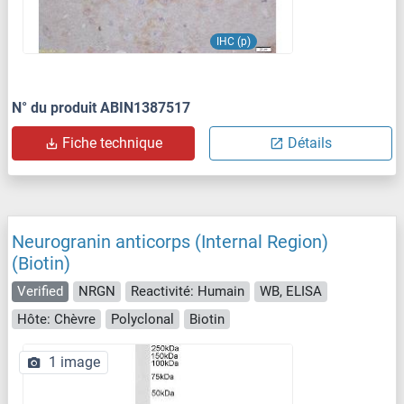
IHC (p)
N° du produit ABIN1387517
Fiche technique
Détails
Neurogranin anticorps (Internal Region)
(Biotin)
Verified
NRGN
Reactivité: Humain
WB, ELISA
Hôte: Chèvre
Polyclonal
Biotin
1 image