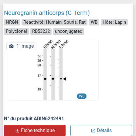
Neurogranin anticorps (C-Term)
NRGN
Reactivité: Humain, Souris, Rat
WB
Hôte: Lapin
Polyclonal
RB53232
unconjugated
1 image
WB
N° du produit ABIN6242491
Fiche technique
Détails