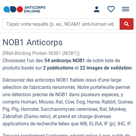
NOB1 Anticorps
(RNA-Binding Protein NOB1 (NOB1))
Choisissez l’un des
54 anticorps NOB1
de notre liste de
produits basés sur
2 publications
et
22 images de validation
.
Découvrez des anticorps NOB1 fiables issus d’une large
sélection de fabricants renommés. Notre portefeuille permet
une détection précise de NOB1 dans plusieurs espèces, y
compris Human, Mouse, Rat, Cow, Dog, Horse, Rabbit, Guinea
Pig, Pig, Hamster, Saccharomyces cerevisiae, Bat, Monkey,
Zebrafish (Danio rerio), et prend en charge diverses
applications de recherche telles que WB, ELISA, IF (p), IHC, IF.
Trouvez rapidement l’anticorps adapté grâce à nos outils de