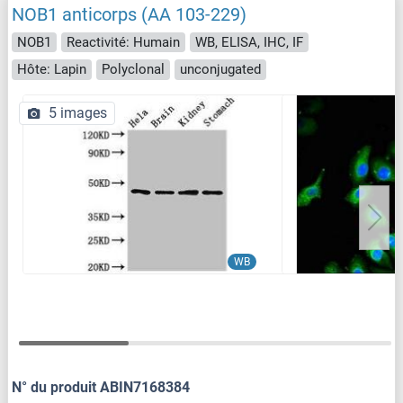
NOB1 anticorps (AA 103-229)
NOB1
Reactivité: Humain
WB, ELISA, IHC, IF
Hôte: Lapin
Polyclonal
unconjugated
5 images
WB
N° du produit ABIN7168384