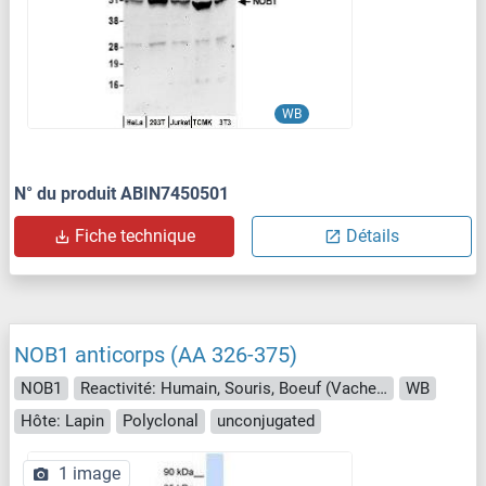
WB
N° du produit ABIN7450501
Fiche technique
Détails
NOB1 anticorps (AA 326-375)
NOB1
Reactivité: Humain, Souris, Boeuf (Vache), Chien, Cheval, Lapin, Porc, Hamster
WB
Hôte: Lapin
Polyclonal
unconjugated
1 image