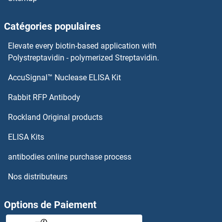
NME5 Anticorps
Catégories populaires
NME4 Anticorps
Elevate every biotin-based application with
NME3 Anticorps
Polystreptavidin - polymerized Streptavidin.
AccuSignal™ Nuclease ELISA Kit
NME2 Anticorps
Rabbit RFP Antibody
NOBOX Anticorps
Rockland Original products
NOC2L Anticorps
ELISA Kits
NOC3L Anticorps
antibodies online purchase process
Nos distributeurs
Nociceptin Anticorps
NOD1 Anticorps
Options de Paiement