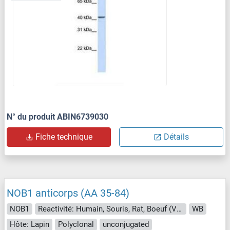
N° du produit ABIN6739030
Fiche technique
Détails
NOB1 anticorps (AA 35-84)
NOB1
Reactivité: Humain, Souris, Rat, Boeuf (Vache), Chien, Cheval, Lapin, Cobaye, Porc, Hamster, Roussette (Chauve-souris), Singe
WB
Hôte: Lapin
Polyclonal
unconjugated