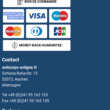
BON DE COMMANDE
NOD2 Anticorps
Nodal Anticorps
NOG Anticorps
Nogo B Receptor Anticorps
MONEY-BACK-GUARANTEE
NOL12 Anticorps
Contact
NOL3 Anticorps
anticorps-enligne.fr
Schloss-Rahe-Str. 15
NOL4 Anticorps
52072, Aachen
Allemagne
NOL8 Anticorps
Tel
+49 (0)241 95 163 153
NOL9 Anticorps
Fax
+49 (0)241 95 163 155