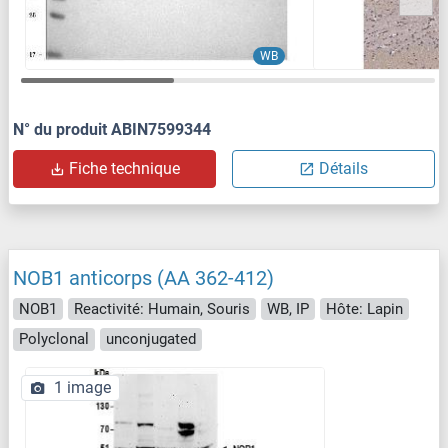
WB
N° du produit ABIN7599344
Fiche technique
Détails
NOB1 anticorps (AA 362-412)
NOB1
Reactivité: Humain, Souris
WB, IP
Hôte: Lapin
Polyclonal
unconjugated
1 image