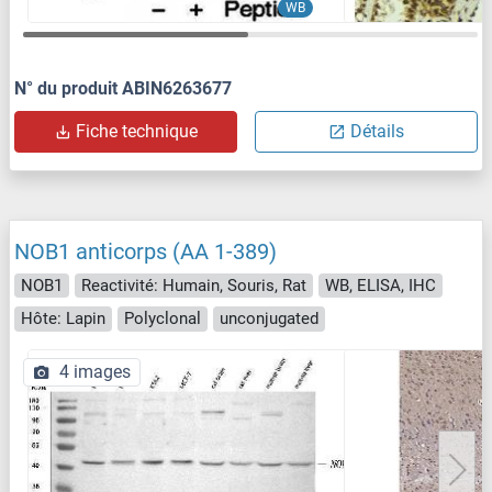
WB
N° du produit ABIN6263677
Fiche technique
Détails
NOB1 anticorps (AA 1-389)
NOB1
Reactivité: Humain, Souris, Rat
WB, ELISA, IHC
Hôte: Lapin
Polyclonal
unconjugated
4 images