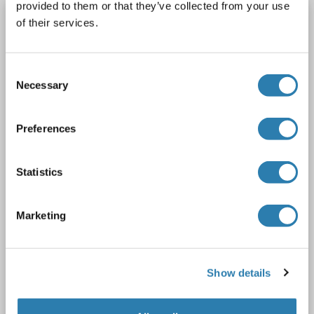
provided to them or that they’ve collected from your use
NOB1 anticorps
of their services.
NOB1
Reactivité: Saccharomyces cerevisiae
WB, IP
Hôte: Lapin
Polyclonal
unconjugated
Consent
Necessary
Selection
1 image
Preferences
Statistics
WB
Marketing
2 références
Show details
N° du produit ABIN2452059