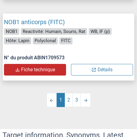
NOB1 anticorps (FITC)
NOB1
Reactivité: Humain, Souris, Rat
WB, IF (p)
Hôte: Lapin
Polyclonal
FITC
N° du produit ABIN1709573
Fiche technique
Détails
1
2
3
Target information, Synonyms, Latest