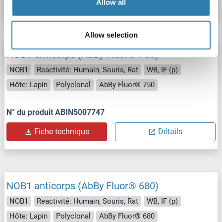
Fiche technique
Détails
Allow all
Allow selection
NOB1 anticorps (AbBy Fluor® 750)
NOB1
Reactivité: Humain, Souris, Rat
WB, IF (p)
Hôte: Lapin
Polyclonal
AbBy Fluor® 750
N° du produit ABIN5007747
Fiche technique
Détails
NOB1 anticorps (AbBy Fluor® 680)
NOB1
Reactivité: Humain, Souris, Rat
WB, IF (p)
Hôte: Lapin
Polyclonal
AbBy Fluor® 680