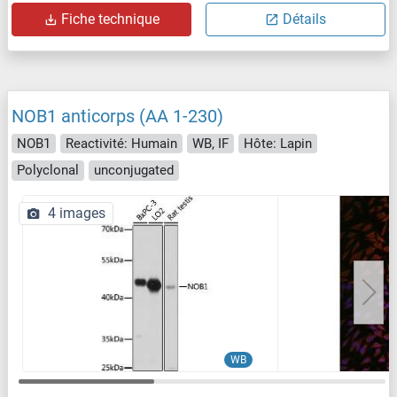
Fiche technique
Détails
NOB1 anticorps (AA 1-230)
NOB1
Reactivité: Humain
WB, IF
Hôte: Lapin
Polyclonal
unconjugated
4 images
WB