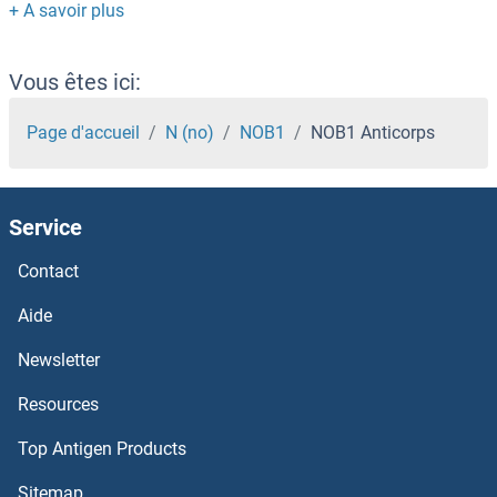
NMRK1 Anticorps
NMRAL1 Anticorps
Vous êtes ici:
NMNAT3 Anticorps
Page d'accueil
N (no)
NOB1
NOB1 Anticorps
NMNAT2 Anticorps
Service
NMNAT1 Anticorps
Contact
NMI Anticorps
Aide
NMES1 Anticorps
Newsletter
Resources
NME9 Anticorps
Top Antigen Products
NME6 Anticorps
Sitemap