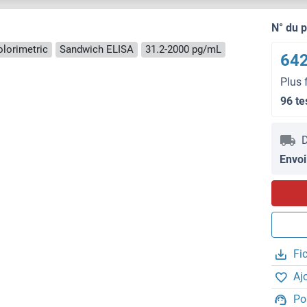
N° du 
lorimetric
Sandwich ELISA
31.2-2000 pg/mL
642
Plus 
96 te
D
Envoi
Fi
Aj
Po