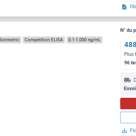
Ob
N° du 
lorimetric
Competition ELISA
0.1-1.000 ng/mL
488
Plus 
96 te
D
Envoi
Fi