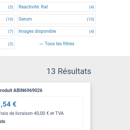
Reactivité: Rat
(5)
(4)
Serum
(10)
(10)
Images disponible
(7)
(4)
Tous les filtres
(3)
13 Résultats
produit ABIN6969026
,54 €
frais de livraison 40,00 € et TVA
sts