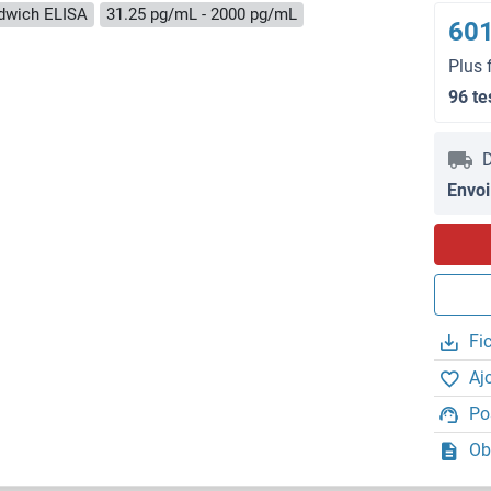
dwich ELISA
31.25 pg/mL - 2000 pg/mL
601
Plus 
96 te
D
Envoi
Fi
Aj
Po
Ob