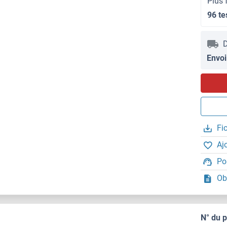
Plus 
96 te
D
Envoi
Fi
Aj
Po
Ob
N° du 