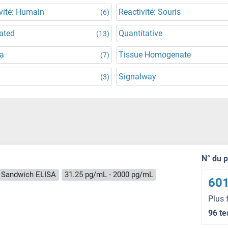
vité: Humain
Reactivité: Souris
(6)
ated
Quantitative
(13)
a
Tissue Homogenate
(7)
Signalway
(3)
N° du 
Sandwich ELISA
31.25 pg/mL - 2000 pg/mL
601
Plus 
96 te