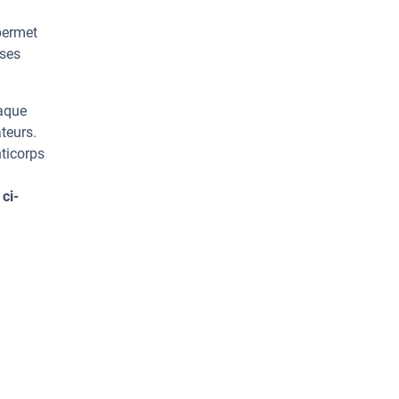
permet
rses
haque
teurs.
ticorps
ci-