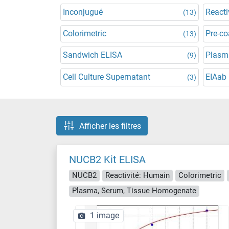
Inconjugué
Reacti
(13)
Colorimetric
Pre-co
(13)
Sandwich ELISA
Plasm
(9)
Cell Culture Supernatant
EIAab
(3)
Afficher les filtres
NUCB2 Kit ELISA
NUCB2
Reactivité: Humain
Colorimetric
Plasma, Serum, Tissue Homogenate
1 image