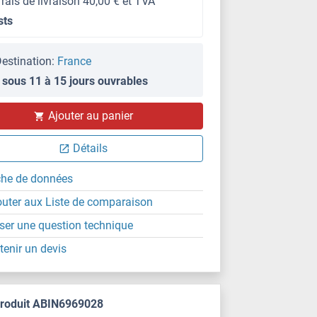
frais de livraison 40,00 € et TVA
sts
estination:
France
 sous 11 à 15 jours ouvrables
Ajouter au panier
Détails
che de données
outer aux Liste de comparaison
ser une question technique
tenir un devis
produit ABIN6969028