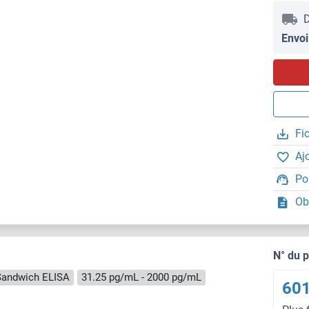
D
Envoi
Fi
Aj
Po
Ob
N° du 
Sandwich ELISA
31.25 pg/mL - 2000 pg/mL
601