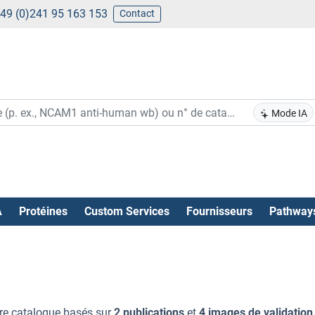
49 (0)241 95 163 153
Contact
Mode IA
A
Protéines
Custom Services
Fournisseurs
Pathway
re catalogue basés sur
2 publications
et
4 images de validation